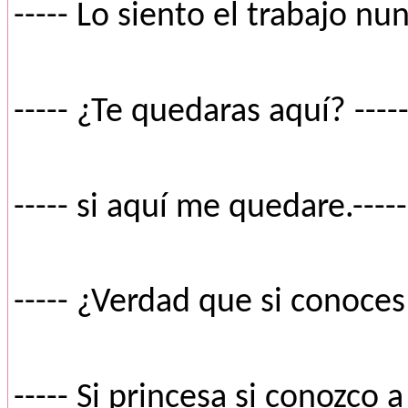
----- Lo siento el trabajo nu
----- ¿Te quedaras aquí? ---
----- si aquí me quedare.----
----- ¿Verdad que si conoces
----- Si princesa si conozco 