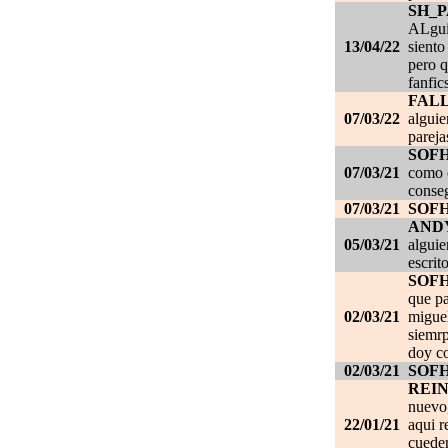
SH_
ALgui
13/04/22
siento
pero q
fanfic
FAL
07/03/22
alguie
pareja
SOF
07/03/21
como c
conseg
07/03/21
SOF
AND
05/03/21
alguie
escrit
SOF
que pa
02/03/21
migue
siemrp
doy co
02/03/21
SOF
REI
nuevo,
22/01/21
aqui r
cueden