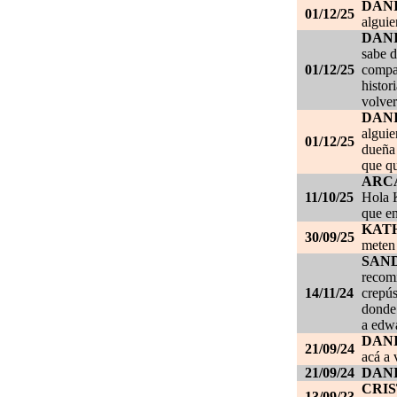
DAN
01/12/25
alguie
DAN
sabe d
01/12/25
compañ
histor
volver
DAN
alguie
01/12/25
dueña 
que qu
ARC
11/10/25
Hola K
que en
KAT
30/09/25
meten 
SAN
recom
14/11/24
crepús
donde
a edwa
DANI
21/09/24
acá a 
21/09/24
DANI
CRI
13/09/23