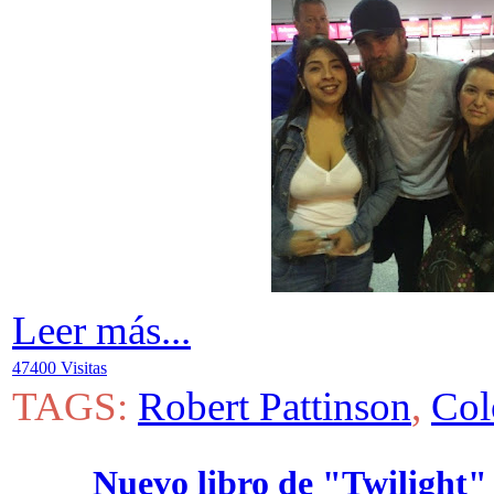
Leer más...
47400 Visitas
TAGS:
Robert Pattinson
,
Col
Nuevo libro de "Twilight" 