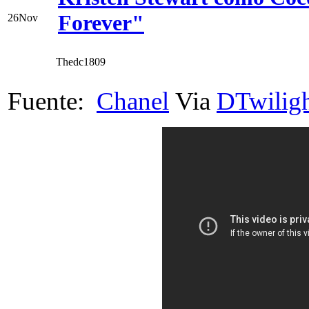
Forever"
26
Nov
Thedc1809
Fuente:
Chanel
Via
DTwilig