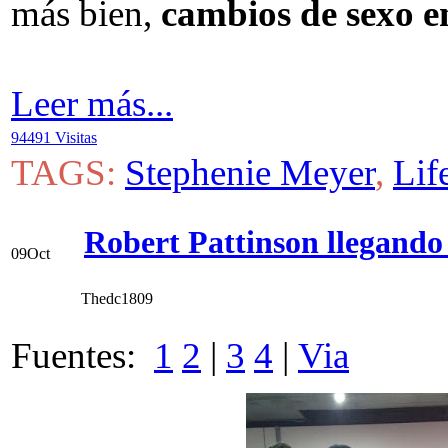
más bien,
cambios de sexo e
Leer más...
94491 Visitas
TAGS:
Stephenie Meyer
,
Lif
Robert Pattinson llegando
09
Oct
Thedc1809
Fuentes:
1
2
|
3
4
|
Via