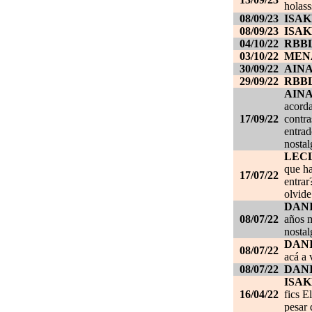
holass
08/09/23
ISAK
08/09/23
ISAK
04/10/22
RBB
03/10/22
MEN
30/09/22
AIN
29/09/22
RBB
AIN
acorda
17/09/22
contra
entrad
nostal
LEC
que ha
17/07/22
entrar
olvide
DANI
08/07/22
años m
nostal
DANI
08/07/22
acá a 
08/07/22
DANI
ISAK
16/04/22
fics E
pesar 