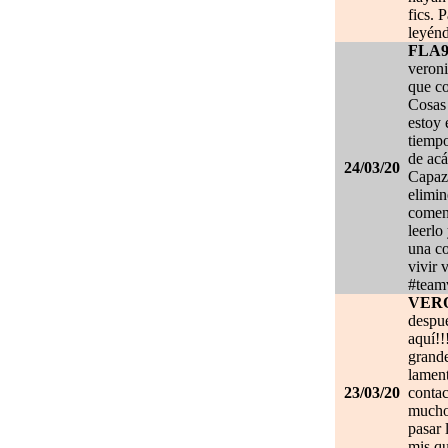
fics. 
leyénd
FLA
veroni
que co
Cosas 
estoy
tiempo
de acá
24/03/20
Capaz 
elimin
coment
leerlo
una co
vivir 
#team
VER
despué
aquí!!
grand
lament
23/03/20
contac
mucho.
pasar 
mis qu