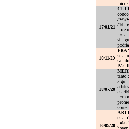
intere
CUL
conoce
//www.
/4/lun
17/01/21
hace u
no la 
si alg
podria
FRA
estan
10/11/20
salud
PAG
MER
tanto 
alguno
adoles
18/07/20
escrib
nombre
promet
coment
ARI-
esta p
todaví
16/05/20
hayan 