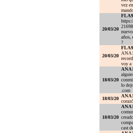
vez en
mando
FLA
https:
21698
20/03/20
nuevo 
años, 
?
FLA
ANA1
20/03/20
record
voy a 
ANA
alguie
18/03/20
conmig
lo de
.com
ANA
18/03/20
corazó
ANA
comuni
18/03/20
creado
compar
cast d