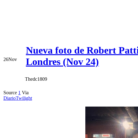
Nueva foto de Robert Patt
Londres (Nov 24)
26
Nov
Thedc1809
Source
1
Via
DiarioTwilight