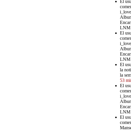
El us
comen
i_love
Album
Encar
LNM
El us
comen
i_love
Album
Encar
LNM
El us
la not
la se
53 mi
El us
comen
i_love
Album
Encar
LNM
El us
comen
Manse