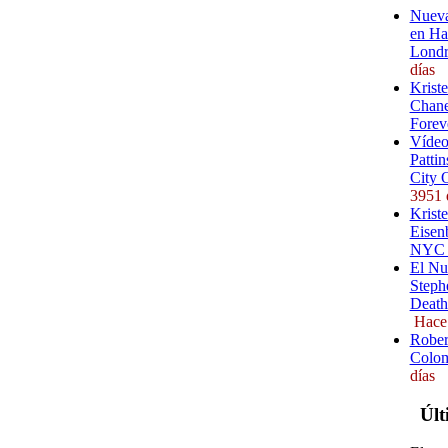
Nueva
en Ha
Londr
días
Krist
Chane
Forev
Vídeo
Pattin
City 
3951 
Kriste
Eisenb
NYC (
El Nu
Steph
Death
Hace
Rober
Colom
días
Últ