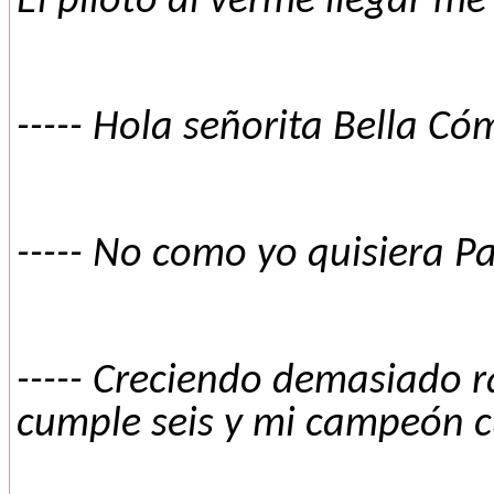
El piloto al verme llegar m
----- Hola señorita Bella C
----- No como yo quisiera Pa
----- Creciendo demasiado r
cumple seis y mi campeón c