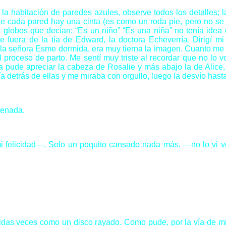
habitación de paredes azules, observe todos los detalles; las
 de cada pared hay una cinta (es como un roda pie, pero no se
globos que decían: “Es un niño” “Es una niña” no tenía idea
uera de la tía de Edward, la doctora Echeverría. Dirigí mi 
ba la señora Esme dormida, era muy tierna la imagen. Cuanto m
roceso de parto. Me sentí muy triste al recordar que no lo vo
a pude apreciar la cabeza de Rosalie y más abajo la de Alice
ía detrás de ellas y me miraba con orgullo, luego la desvío hast
penada.
felicidad—. Solo un poquito cansado nada más. —no lo vi ve
s veces como un disco rayado. Como pude, por la vía de mi 