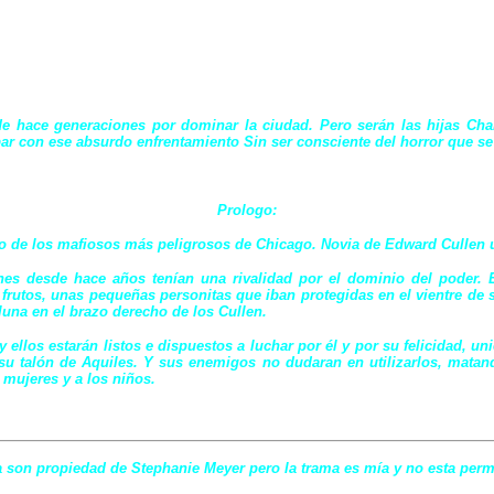
 hace generaciones por dominar la ciudad. Pero serán las hijas Charli
 con ese absurdo enfrentamiento Sin ser consciente del horror que se des
Prologo:
o de los mafiosos más peligrosos de Chicago. Novia de Edward Cullen un
s desde hace años tenían una rivalidad por el dominio del poder. El
frutos, unas pequeñas personitas que iban protegidas en el vientre de 
luna en el brazo derecho de los Cullen.
ellos estarán listos e dispuestos a luchar por él y por su felicidad, un
u talón de Aquiles. Y sus enemigos no dudaran en utilizarlos, matand
 mujeres y a los niños.
 son propiedad de Stephanie Meyer pero la trama es mía y no esta permit