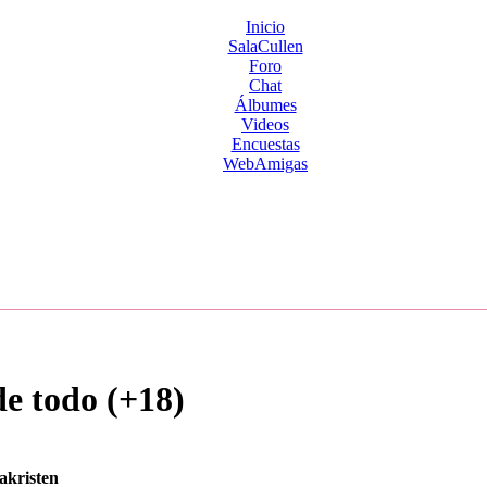
Inicio
SalaCullen
Foro
Chat
Álbumes
Videos
Encuestas
WebAmigas
de todo (+18)
sakristen