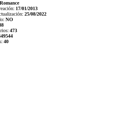
Romance
reación:
17/01/2013
tualización:
25/08/2022
do:
NO
88
rios:
473
449544
s:
40