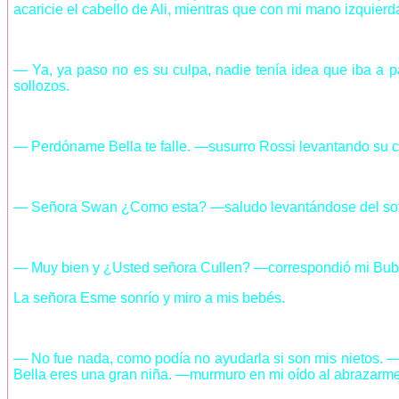
acaricie el cabello de Ali, mientras que con mi mano izquierd
— Ya, ya paso no es su culpa, nadie tenía idea que iba a p
sollozos.
— Perdóname Bella te falle. —susurro Rossi levantando su c
— Señora Swan ¿Como esta? —saludo levantándose del sofá.
— Muy bien y ¿Usted señora Cullen? —correspondió mi Bubú 
La señora Esme sonrío y miro a mis bebés.
— No fue nada, como podía no ayudarla si son mis nietos. —di
Bella eres una gran niña. —murmuro en mi oído al abrazarm