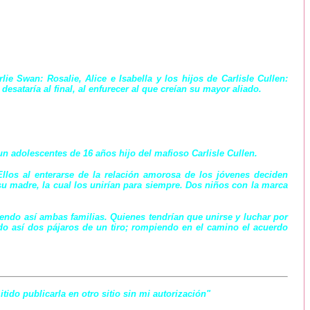
e Swan: Rosalie, Alice e Isabella y los hijos de Carlisle Cullen:
ataría al final, al enfurecer al que creían su mayor aliado.
 adolescentes de 16 años hijo del mafioso Carlisle Cullen.
los al enterarse de la relación amorosa de los jóvenes deciden
su madre, la cual los unirían para siempre. Dos niños con la marca
iendo así ambas familias. Quienes tendrían que unirse y luchar por
o así dos pájaros de un tiro; rompiendo en el camino el acuerdo
ido publicarla en otro sitio sin mi autorización"