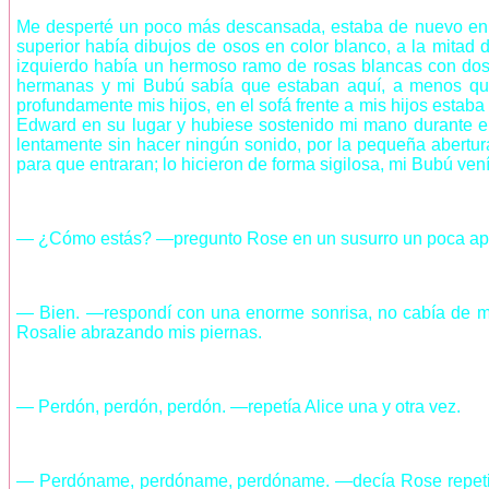
Me desperté un poco más descansada, estaba de nuevo en la 
superior había dibujos de osos en color blanco, a la mitad
izquierdo había un hermoso ramo de rosas blancas con dos 
hermanas y mi Bubú sabía que estaban aquí, a menos que f
profundamente mis hijos, en el sofá frente a mis hijos esta
Edward en su lugar y hubiese sostenido mi mano durante el p
lentamente sin hacer ningún sonido, por la pequeña abertur
para que entraran; lo hicieron de forma sigilosa, mi Bubú ven
— ¿Cómo estás? —pregunto Rose en un susurro un poca a
— Bien. —respondí con una enorme sonrisa, no cabía de mi 
Rosalie abrazando mis piernas.
— Perdón, perdón, perdón. —repetía Alice una y otra vez.
— Perdóname, perdóname, perdóname. —decía Rose repetida