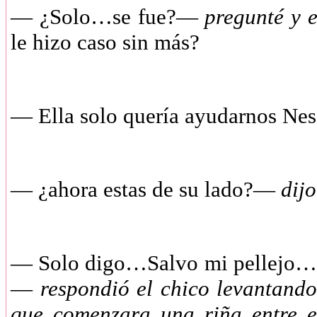
— ¿Solo…se fue?—
pregunté y e
le hizo caso sin más?
— Ella solo quería ayudarnos N
— ¿ahora estas de su lado?—
dijo
— Solo digo…Salvo mi pellejo…y e
—
respondió el chico levantando
que comenzara una riña entre e