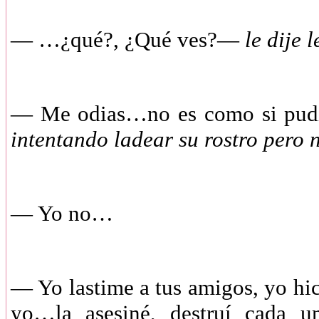
— …¿qué?, ¿Qué ves?—
le dije 
— Me odias…no es como si pudi
intentando ladear su rostro pero n
— Yo no…
— Yo lastime a tus amigos, yo h
yo…la asesiné, destruí cada 