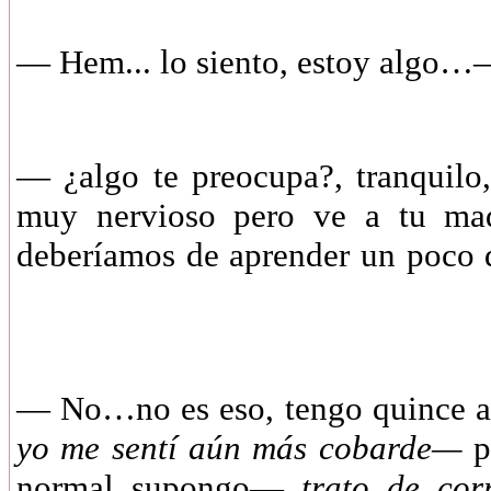
—
Hem... lo siento, estoy algo
—
¿algo te preocupa?, tranquil
muy nervioso pero ve a tu mad
deberíamos de aprender un poco 
—
No…no es eso, tengo quince 
yo me sentí aún más cobarde—
p
normal supongo—
trato de cor