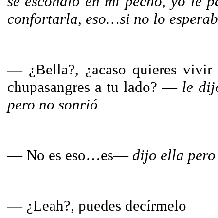
se escondió en mi pecho, yo le 
confortarla, eso…si no lo espera
—
¿Bella?, ¿acaso quieres viv
chupasangres a tu lado? —
le dij
pero no sonrió
—
No es eso…es—
dijo ella per
—
¿Leah?, puedes decírmelo