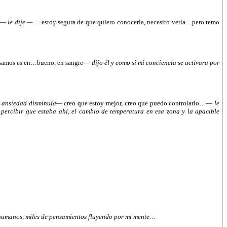
da—
le dije —
…estoy segura de que quiero conocerla, necesito verla…pero temo
ensamos es en…bueno, en sangre—
dijo él y como si mi conciencia se activara por
 la ansiedad disminuía—
creo que estoy mejor, creo que puedo controlarlo…—
le
percibir que estaba ahí, el cambio de temperatura en esa zona y la apacible
s humanos, miles de pensamientos fluyendo por mi mente…