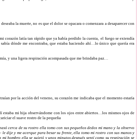
 deseaba la muerte, no es que el dolor se opacara o comenzara a desaparecer con
mi corazón latía tan rápido que ya había perdido la cuenta, el fuego se extendía
 sabía dónde me encontraba, que estaba haciendo ahí…lo único que quería era
la mía, y una ligera respiración acompasada que me brindaba paz…
ntraían por la acción del veneno, su corazón me indicaba que el momento estaría
llí estaba mi hija observándome con los ojos entre abiertos…los mismos ojos de
ariciar el suave rostro de la pequeña
pasó cerca de su rostro ella tomo con sus pequeños dedos mi mano y la observo
 —
le dije y me acerque para besar su frente, ella tomo mi rostro con sus manos y
en mi hombro ella se sujetó y unos minutos después sentí como su respiración se