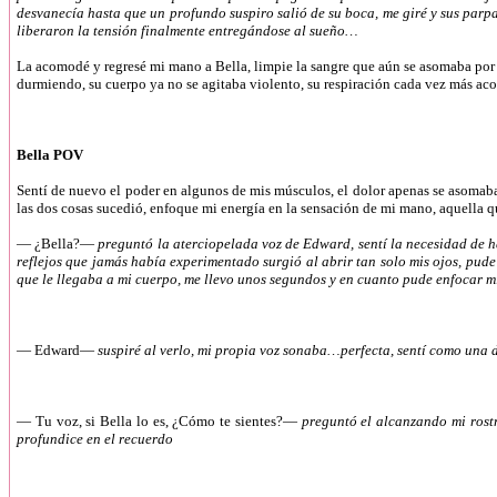
desvanecía hasta que un profundo suspiro salió de su boca, me giré y sus parp
liberaron la tensión finalmente entregándose al sueño…
La acomodé y regresé mi mano a Bella, limpie la sangre que aún se asomaba por 
durmiendo, su cuerpo ya no se agitaba violento, su respiración cada vez más
Bella POV
Sentí de nuevo el poder en algunos de mis músculos, el dolor apenas se asomaba
las dos cosas sucedió, enfoque mi energía en la sensación de mi mano, aquella 
—
¿Bella?—
preguntó la aterciopelada voz de Edward, sentí la necesidad de 
reflejos que jamás había experimentado surgió al abrir tan solo mis ojos, pude 
que le llegaba a mi cuerpo, me llevo unos segundos y en cuanto pude enfocar mi
—
Edward—
suspiré al verlo, mi propia voz sonaba…perfecta, sentí como una 
—
Tu voz, si Bella lo es, ¿Cómo te sientes?—
preguntó el alcanzando mi rost
profundice en el recuerdo