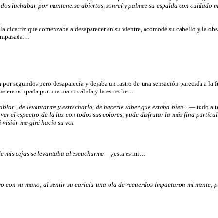
ados luchaban por mantenerse abiertos, sonreí y palmee su espalda con cuidado mi
la cicatriz que comenzaba a desaparecer en su vientre, acomodé su cabello y la obs
 acompasada…
 por segundos pero desaparecía y dejaba un rastro de una sensación parecida a la f
que era ocupada por una mano cálida y la estreche…
hablar , de levantarme y estrecharlo, de hacerle saber que estaba bien…—
todo a 
ver el espectro de la luz con todos sus colores, pude disfrutar la más fina partí
 visión me giré hacia su voz
de mis cejas se levantaba al escucharme—
¿esta es mi…
ro con su mano, al sentir su caricia una ola de recuerdos impactaron mi mente,