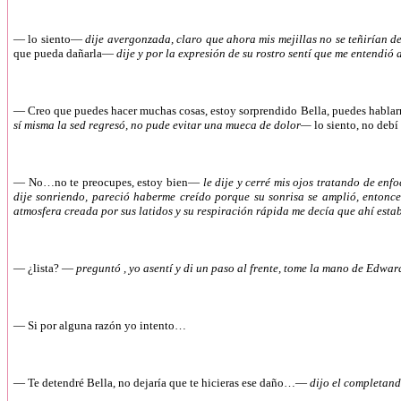
—
lo siento—
dije avergonzada, claro que ahora mis mejillas no se teñirían d
que pueda dañarla—
dije y por la expresión de su rostro sentí que me entendió 
—
Creo que puedes hacer muchas cosas, estoy sorprendido Bella, puedes hab
sí misma la sed regresó, no pude evitar una mueca de dolor—
lo siento, no deb
—
No…no te preocupes, estoy bien—
le dije y cerré mis ojos tratando de e
dije sonriendo, pareció haberme creído porque su sonrisa se amplió, entonc
atmosfera creada por sus latidos y su respiración rápida me decía que ahí esta
—
¿lista? —
preguntó , yo asentí y di un paso al frente, tome la mano de Edward
—
Si por alguna razón yo intento…
—
Te detendré Bella, no dejaría que te hicieras ese daño…—
dijo el completan