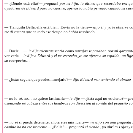
—
¿Dónde está ella?—
pregunté por mi hija, lo último que recordaba era q
ayudarme de Edward para no caerme, apenas lo había pensado cuando mi cuerp
—
Tranquila Bella, ella está bien, Devin no la tiene—
dijo él y yo le observe 
me di cuenta que en todo ese tiempo no había respirado
—
Duele… —
le dije mientras sentía como navajas se pasaban por mi garganta
ver-verla—
le dije a Edward y el me estrecho, yo me aferre a su espalda, un l
su cuerpecito…
—
¿Estas segura que puedes manejarlo?
— dijo Edward manteniendo el abrazo
—
no lo sé, no… no quiero lastimarla—
le dije
— ¿Esta aquí no es cierto?—
pr
asomando mi cabeza entre sus hombros con dirección al sonido del pequeño c
—
no sé si pueda detenerte, ahora eres más fuerte—
me dijo con una pequeña s
cambio hasta ese momento
— ¿Bella?—
preguntó el riendo , yo abrí mis ojos y