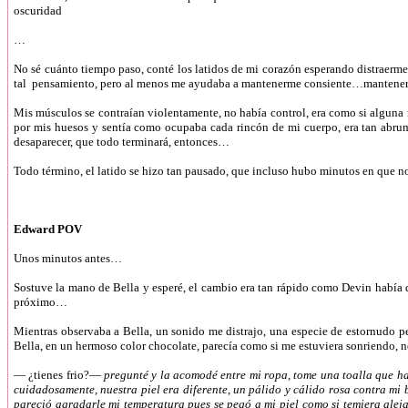
oscuridad
…
No sé cuánto tiempo paso, conté los latidos de mi corazón esperando distraerme
tal pensamiento, pero al menos me ayudaba a mantenerme consiente…mantener
Mis músculos se contraían violentamente, no había control, era como si alguna m
por mis huesos y sentía como ocupaba cada rincón de mi cuerpo, era tan abr
desaparecer, que todo terminará, entonces…
Todo término, el latido se hizo tan pausado, que incluso hubo minutos en que n
Edward POV
Unos minutos antes…
Sostuve la mano de Bella y esperé, el cambio era tan rápido como Devin había d
próximo…
Mientras observaba a Bella, un sonido me distrajo, una especie de estornudo p
Bella, en un hermoso color chocolate, parecía como si me estuviera sonriendo, no
—
¿tienes frio?—
pregunté y la acomodé entre mi ropa, tome una toalla que h
cuidadosamente, nuestra piel era diferente, un pálido y cálido rosa contra mi 
pareció agradarle mi temperatura pues se pegó a mi piel como si temiera ale