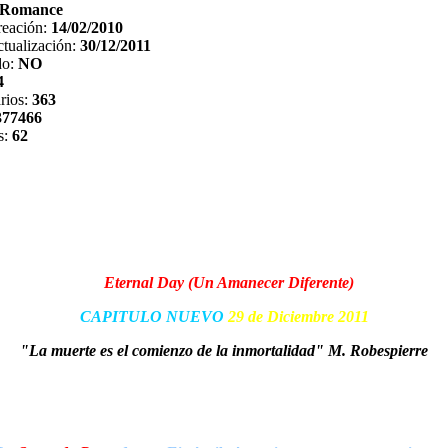
Romance
reación:
14/02/2010
tualización:
30/12/2011
do:
NO
4
rios:
363
377466
s:
62
Eternal Day (Un Amanecer Diferente)
CAPITULO NUEVO
29 de Diciembre 2011
"La muerte es el comienzo de la inmortalidad" M. Robespierre