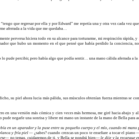
 “tengo que regresar por ella y por Edward” me repetía una y otra vez cada vez que
me aferrada a la vida que me quedaba…
ente perversa hiciera todo en su alcance para torturarme, mi respiración rápida, y 
umador que hubo un momento en el que pensé que había perdido la conciencia, no
o lo pude percibir, pero había algo que podía sentir… una mano cálida aferrada a 
icho, su piel ahora lucia más pálida, sus músculos obtenían fuerza mientras se co
ero en una versión más cómica y cien veces más hermosa, me giré hacia abajo y a
 pude negarle una sonrisa y libere mi mano un instante de la mano de Bella para ac
abía en un aparador y la puse entre su pequeño cuerpo y el mío, cuando mi mano 
blanca y fría piel —
¿sabes? cuando crezcas un poco te enseñare a tocar el piano
jarse—
no temas, cuidaremos de ti, y Bella se pondrá bien—
le dije y la recargue 