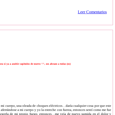
Leer Comentarios
a si ya a asubir capitulos de nuevo ^^, un abrazo a todas (os)
o mi cuerpo, una oleada de choques eléctricos…daría cualquier cosa por que este
s aferrándose a mi cuerpo y yo la estreche con fuerza, entonces sentí como me fue
protegerla de mi propio fuego, entonces…me veía de nuevo sumida en el dolor y