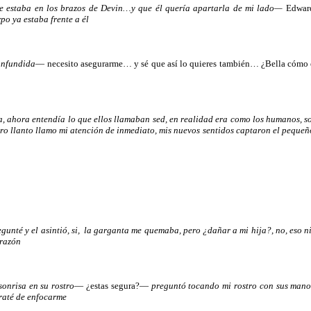
ue estaba en los brazos de Devin…y que él quería apartarla de mi lado—
Edward
o ya estaba frente a él
confundida
— necesito asegurarme… y sé que así lo quieres también… ¿Bella cómo
, ahora entendía lo que ellos llamaban sed, en realidad era como los humanos, so
igero llanto llamo mi atención de inmediato, mis nuevos sentidos captaron el pequ
egunté y el asintió, si, la garganta me quemaba, pero ¿dañar a mi hija?, no, eso 
orazón
onrisa en su rostro
— ¿estas segura?—
preguntó tocando mi rostro con sus manos,
 traté de enfocarme