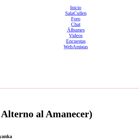
Inicio
SalaCullen
Foro
Chat
Álbumes
Videos
Encuestas
WebAmigas
Alterno al Amanecer)
yanka