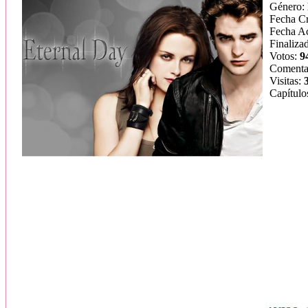
Género:
Fecha C
Fecha Ac
Finaliza
Votos:
9
Comenta
Visitas:
Capítulo