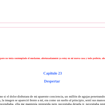
pero no tenia contemplado el mudarme, afortunadamente ya estoy en mi nueva casa y todo perfecto, ahor
Capitulo 23
Despertar
mo si el dolor disfrutara de mi aparente conciencia, un millón de agujas penetrand
a, la imagen se apareció frente a mí, era como un sueño al principio, sentí sus mano
 incendiaba, ella me mantenía protegida pero necesitaba dejarla ir, necesitaba 