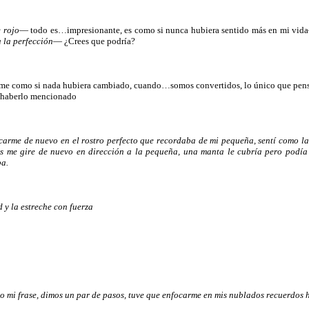
e rojo
— todo es…impresionante, es como si nunca hubiera sentido más en mi vi
a la perfección
— ¿Crees que podría?
larme como si nada hubiera cambiado, cuando…somos convertidos, lo único que p
í haberlo mencionado
nfocarme de nuevo en el rostro perfecto que recordaba de mi pequeña, sentí como
es me gire de nuevo en dirección a la pequeña, una manta le cubría pero podía 
ba.
 y la estreche con fuerza
do mi frase, dimos un par de pasos, tuve que enfocarme en mis nublados recuerdo