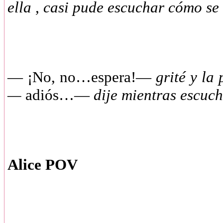
ella , casi pude escuchar cómo se
— ¡No, no…espera!—
grité y la
—
adiós…—
dije mientras escu
Alice POV