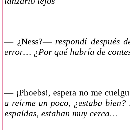
lanzarlo lejos
— ¿Ness?—
respondí después d
error… ¿Por qué habría de contes
— ¡Phoebs!, espera no me cuelgu
a reírme un poco, ¿estaba bien? 
espaldas, estaban muy cerca…