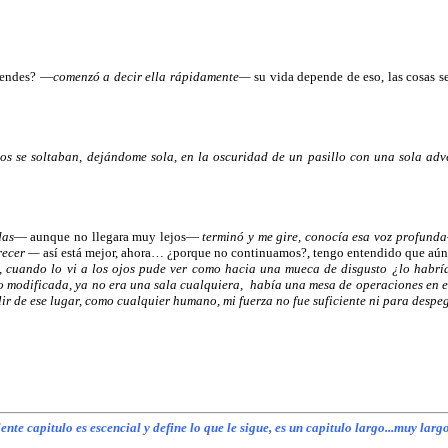
tiendes? —
comenzó a decir ella rápidamente—
su vida depende de eso, las cosas se
os se soltaban, dejándome sola, en la oscuridad de un pasillo con una sola ad
das
— aunque no llegara muy lejos—
terminó y me gire, conocía esa voz profunda
arecer —
así está mejor, ahora… ¿porque no continuamos?, tengo entendido que aú
, cuando lo vi a los ojos pude ver como hacia una mueca de disgusto ¿lo habrí
do modificada, ya no era una sala cualquiera, había una mesa de operaciones en e
ir de ese lugar, como cualquier humano, mi fuerza no fue suficiente ni para despe
uiente capitulo es escencial y define lo que le sigue, es un capitulo largo...muy lar