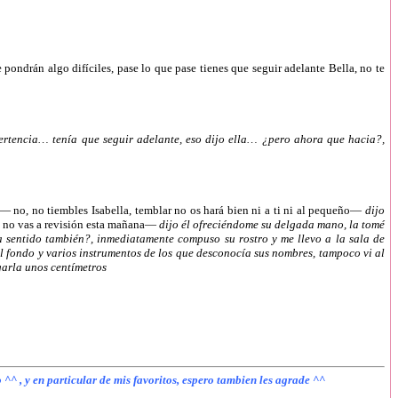
 pondrán algo difíciles, pase lo que pase tienes que seguir adelante Bella, no te
vertencia… tenía que seguir adelante, eso dijo ella… ¿pero ahora que hacia?,
— no, no tiembles Isabella, temblar no os hará bien ni a ti ni al pequeño—
dijo
n no vas a revisión esta mañana—
dijo él ofreciéndome su delgada mano, la tomé
a sentido también?, inmediatamente compuso su rostro y me llevo a la sala de
l fondo y varios instrumentos de los que desconocía sus nombres, tampoco vi al
garla unos centímetros
go ^^ , y en particular de mis favoritos, espero tambien les agrade ^^