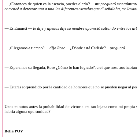
—
¿Entonces de quien es la esencia, puedes olerlo?—
me preguntó mentalmente p
comencé a detectar una a una las diferentes esencias que él señalaba, me leva
—
Es Emmett —
le dije y apenas dije su nombre apareció saltando entre los ar
—
¿Llegamos a tiempo?—
dijo Rose
— ¿Dónde está Carlisle?—
preguntó
—
Esperamos su llegada, Rose ¿Cómo lo han logrado?, creí que nosotros habíam
—
Estarás sorprendido por la cantidad de hombres que no se pueden negar al 
Unos minutos antes la probabilidad de victoria era tan lejana como mi propia 
habría alguna oportunidad?
Bella POV