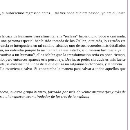
b, si hubiésemos regresado antes… tal vez nada hubiera pasado, yo era el único
 la caza de humanos para alimentar a la “realeza” había dicho poco o casi nada,
 una persona especial había sido tomada de los Cullen, otra más, lo extraño era
rencia se interpusiera en mi camino, alcance uno de sus recuerdos más detallados
ría, no entendía porque la mantenían en ese estado, si quisieran lastimarla ya lo
r cautivo a un humano?, ellos sabían que la transformación seria en poco tiempo,
io, pero entonces aparece este personaje, Devin, su poder sin duda es más fuerte
unda, se avecina una lucha de la que quizá no salgamos victoriosos, y la tercera…
lla estuviera a salvo. Si encontraba la manera para salvar a todos aquellos que
cesa, nuestro grupo bizarro, formado por más de veinte metamorfos y más de
usto al amanecer, eran alrededor de las tres de la mañana