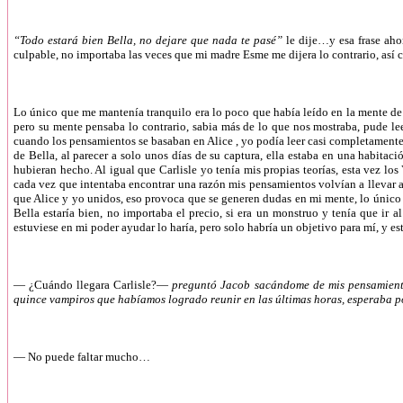
“Todo estará bien Bella, no dejare que nada te pasé”
le dije…y esa frase aho
culpable, no importaba las veces que mi madre Esme me dijera lo contrario, así 
Lo único que me mantenía tranquilo era lo poco que había leído en la mente de 
pero su mente pensaba lo contrario, sabia más de lo que nos mostraba, pude lee
cuando los pensamientos se basaban en Alice , yo podía leer casi completamente 
de Bella, al parecer a solo unos días de su captura, ella estaba en una habitaci
hubieran hecho. Al igual que Carlisle yo tenía mis propias teorías, esta vez lo
cada vez que intentaba encontrar una razón mis pensamientos volvían a llevar a 
que Alice y yo unidos, eso provoca que se generen dudas en mi mente, lo único de
Bella estaría bien, no importaba el precio, si era un monstruo y tenía que ir 
estuviese en mi poder ayudar lo haría, pero solo habría un objetivo para mí, y es
—
¿Cuándo llegara Carlisle?—
preguntó Jacob sacándome de mis pensamiento
quince vampiros que habíamos logrado reunir en las últimas horas, esperaba por
—
No puede faltar mucho…