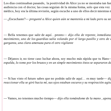
Los días continuaban pasando, la positividad de Alice ya no se mostraba tan fuert
audiencia con el doctor, las cosas seguían de la misma forma, solo que esta v
médico, hoy era la última revisión, según escuche a uno de ellos decir mientras
—
¿Escuchaste?—
pregunté a Alice quien aún se mantenía a mi lado pero su s
—
Bella tenemos que salir de aquí…pronto—
dijo ella de repente, inmediat
movimiento, uno de los guardias salía volando por el largo pasillo y otro de 
garganta, una clara amenaza para el otro vigilante
—
Déjanos ir, no tiene caso luchar ahora, soy mucho más rápida que tu Han
espalda, lo tomo por los brazos y en un simple movimiento éstos se separaron 
—
Si has visto el futuro sabes que no podrán salir de aquí… es muy tarde—
di
reaccionar ella se giró hacia mí, sus ojos estaban oscuros y su respiración ag
—
Vamos, no tenemos mucho tiempo—
dijo ella tomándome de la mano , apena