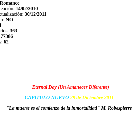
Romance
reación:
14/02/2010
tualización:
30/12/2011
do:
NO
4
rios:
363
377386
s:
62
Eternal Day (Un Amanecer Diferente)
CAPITULO NUEVO
29 de Diciembre 2011
"La muerte es el comienzo de la inmortalidad" M. Robespierre