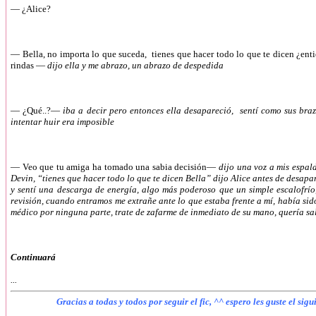
—
¿Alice?
—
Bella, no importa lo que suceda, tienes que hacer todo lo que te dicen ¿en
rindas —
dijo ella y me abrazo, un abrazo de despedida
—
¿Qué..?—
iba a decir pero entonces ella desapareció, sentí como sus braz
intentar huir era imposible
—
Veo que tu amiga ha tomado una sabia decisión—
dijo una voz a mis espal
Devin, “tienes que hacer todo lo que te dicen Bella” dijo Alice antes de desap
y sentí una descarga de energía, algo más poderoso que un simple escalofrío
revisión, cuando entramos me extrañe ante lo que estaba frente a mí, había si
médico por ninguna parte, trate de zafarme de inmediato de su mano, quería sal
Continuará
...
Gracias a todas y todos por seguir el fic, ^^ espero les guste el sig