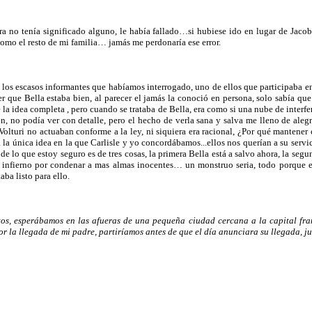
ra no tenía significado alguno, le había fallado…si hubiese ido en lugar de Jaco
como el resto de mi familia… jamás me perdonaría ese error.
los escasos informantes que habíamos interrogado, uno de ellos que participaba en
r que Bella estaba bien, al parecer el jamás la conoció en persona, solo sabía que
la idea completa , pero cuando se trataba de Bella, era como si una nube de interfe
ón, no podía ver con detalle, pero el hecho de verla sana y salva me lleno de aleg
s Volturi no actuaban conforme a la ley, ni siquiera era racional, ¿Por qué mantene
la única idea en la que Carlisle y yo concordábamos...ellos nos querían a su servic
 lo que estoy seguro es de tres cosas, la primera Bella está a salvo ahora, la seg
al infierno por condenar a mas almas inocentes… un monstruo seria, todo porque e
taba listo para ello.
s, esperábamos en las afueras de una pequeña ciudad cercana a la capital fran
 la llegada de mi padre, partiríamos antes de que el día anunciara su llegada, j