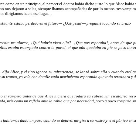
e como en un principio, al parecer el doctor había dicho justo lo que Alice había s
ez no nos dejaron a solas, siempre íbamos acompañadas de por lo menos tres vampir
 nos dirigíamos hacia ese lugar…
emblante estaba perdido en el futuro—
¿Qué pasa?—
pregunté tocando su brazo
amente me alarme, ¿Qué habría visto ella?...¿Que nos esperaba?, antes de que 
ellos estaba estampado contra la pared, el que aún quedaba en pie se puso inmedi
s—
dijo Alice, y el tipo ignoro su advertencia, se lanzó sobre ella y cuando creí 
de su tronco, yo veía con detalle cada movimiento esperando que todo terminara y 
jo el vampiro antes de que Alice hiciera que rodara su cabeza, un escalofrió rec
itada, más como un reflejo ante la rabia que por necesidad, poco a poco compuso su
s habíamos dado un paso cuando se detuvo, me gire a su rostro y vi el pánico en