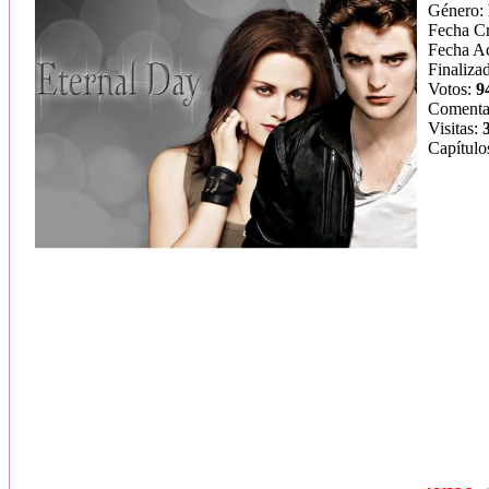
Género:
Fecha C
Fecha Ac
Finaliza
Votos:
9
Comenta
Visitas:
Capítulo