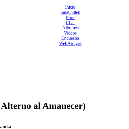
Inicio
SalaCullen
Foro
Chat
Álbumes
Videos
Encuestas
WebAmigas
Alterno al Amanecer)
yanka