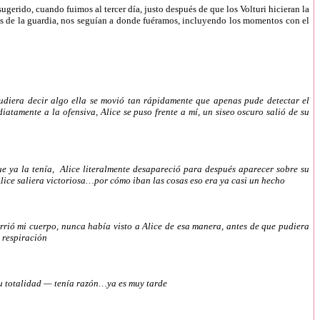
ugerido, cuando fuimos al tercer día, justo después de que los Volturi hicieran la
os de la guardia, nos seguían a donde fuéramos, incluyendo los momentos con el
pudiera decir algo ella se movió tan rápidamente que apenas pude detectar el
atamente a la ofensiva, Alice se puso frente a mí, un siseo oscuro salió de su
que ya la tenía, Alice literalmente desapareció para después aparecer sobre su
Alice saliera victoriosa…por cómo iban las cosas eso era ya casi un hecho
orrió mi cuerpo, nunca había visto a Alice de esa manera, antes de que pudiera
 respiración
 su totalidad — tenía razón…ya es muy tarde