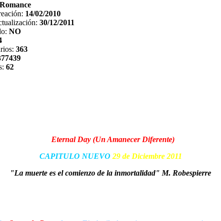
Romance
reación:
14/02/2010
tualización:
30/12/2011
do:
NO
4
rios:
363
377439
s:
62
Eternal Day (Un Amanecer Diferente)
CAPITULO NUEVO
29 de Diciembre 2011
"La muerte es el comienzo de la inmortalidad" M. Robespierre