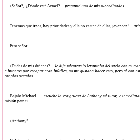
— ¿Señor?, ¿Dónde está Azrael?—
preguntó uno de mis subordinados
— Tenemos que irnos, hay prioridades y ella no es una de ellas, ¡avancen!—
grit
— Pero señor…
— ¿Dudas de mis órdenes?—
le dije mientras lo levantaba del suelo con mi ma
e intentos por escapar eran inútiles, no me gustaba hacer esto, pero si con 
propios pecados
— Bájalo Michael —
escuche la voz gruesa de Anthony mi tutor, e inmediata
misión para ti
— ¿Anthony?