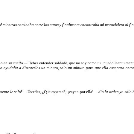
é mientras caminaba entre los autos y finalmente encontraba mi motocicleta al fin
no en su cuello —
Debes entender soldado, que no soy como tu...puedo leer tu men
esto ayudaba a distraerlos un minuto, solo un minuto para que ella escapara en
mente le solté —
Ustedes, ¿Qué esperan?, ¡vayan por ella!—
dio la orden yo solo