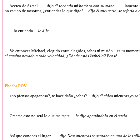
— Acerca de Azrael…—
dijo él tocando mi hombro con su mano
— …lamento q
no es uno de nosotros, ¿entiendes lo que digo?—
dijo él muy serio, se refería
— …lo entiendo—
le dije
— Ve entonces Michael, elegido entre elegidos, sabes tú misión…es tu mome
el camino nevado a toda velocidad, ¿Dónde estás Isabella? Pensé
Phoebs POV
— ¿no piensas apagar eso?, te hace daño ¿sabes?—
dijo él chico mientras yo so
— Créeme esto no será lo que me mate —
le dije apagándolo en el suelo
— Así que conoces el lugar…—
dijo Ness mientras se sentaba en uno de los sil