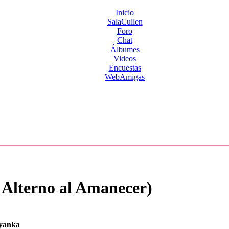
Inicio
SalaCullen
Foro
Chat
Álbumes
Videos
Encuestas
WebAmigas
Alterno al Amanecer)
yanka