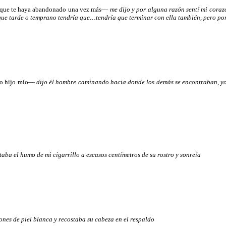
ue te haya abandonado una vez más—
me dijo y por alguna razón sentí mi cor
 a que tarde o temprano tendría que…tendría que terminar con ella también, pero po
nto hijo mío—
dijo él hombre caminando hacia donde los demás se encontraban, yo 
ltaba el humo de mi cigarrillo a escasos centímetros de su rostro y sonreía
lones de piel blanca y recostaba su cabeza en el respaldo