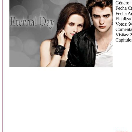
Género:
Fecha C
Fecha Ac
Finaliza
Votos:
9
Comenta
Visitas:
Capítulo