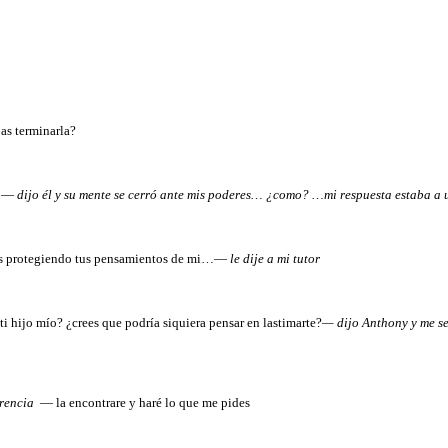
as terminarla?
os…—
dijo él y su mente se cerró ante mis poderes… ¿como? …mi respuesta estaba a u
s protegiendo tus pensamientos de mi…—
le dije a mi tutor
 hijo mío? ¿crees que podría siquiera pensar en lastimarte?
— dijo Anthony y me se
erencia
— la encontrare y haré lo que me pides