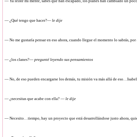
— Ya leíste mi mente, sabes que han escapado, los planes han cambiado un p
— ¿Qué tengo que hacer?—
le dije
— No me gustaría pensar en eso ahora, cuando llegue el momento lo sabrás, por
— ¿los clanes?—
pregunté leyendo sus pensamientos
— No, de eso pueden encargarse los demás, tu misión va más allá de eso…Isabe
— ¿necesitas que acabe con ella? —
le dije
— Necesito…tiempo, hay un proyecto que está desarrollándose justo ahora, quiero