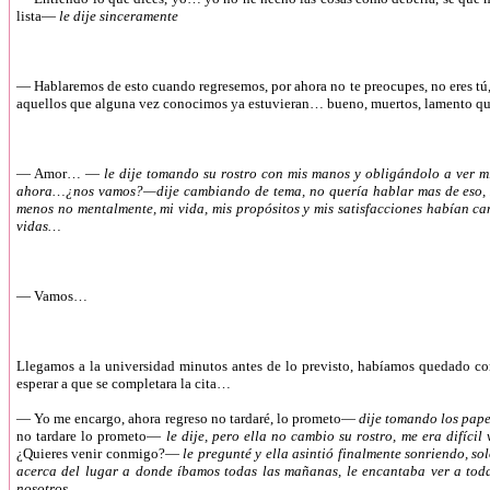
lista—
le dije sinceramente
—
Hablaremos de esto cuando regresemos, por ahora no te preocupes, no eres tú
aquellos que alguna vez conocimos ya estuvieran… bueno, muertos, lamento qu
—
Amor… —
le dije tomando su rostro con mis manos y obligándolo a ver mi
ahora…¿nos vamos?—dije cambiando de tema, no quería hablar mas de eso, Ed
menos no mentalmente, mi vida, mis propósitos y mis satisfacciones habían c
vidas…
—
Vamos…
Llegamos a la universidad minutos antes de lo previsto, habíamos quedado con 
esperar a que se completara la cita…
—
Yo me encargo, ahora regreso no tardaré, lo prometo—
dije tomando los pape
no tardare lo prometo—
le dije, pero ella no cambio su rostro, me era difíc
¿Quieres venir conmigo?—
le pregunté y ella asintió finalmente sonriendo, s
acerca del lugar a donde íbamos todas las mañanas, le encantaba ver a toda
nosotros…