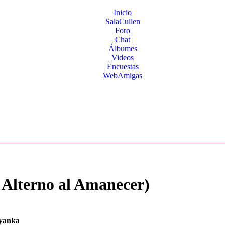
Inicio
SalaCullen
Foro
Chat
Álbumes
Videos
Encuestas
WebAmigas
Alterno al Amanecer)
yanka