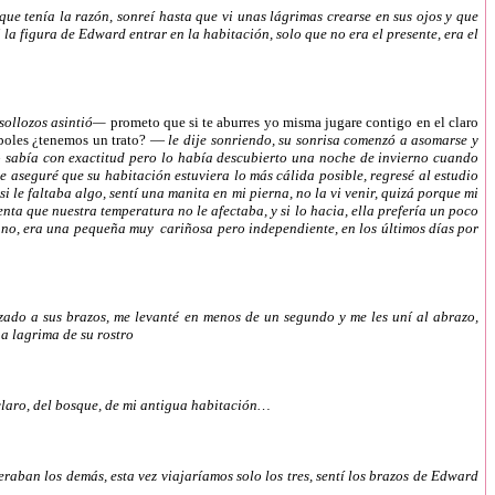
ue tenía la razón, sonreí hasta que vi unas lágrimas crearse en sus ojos y que
la figura de Edward entrar en la habitación, solo que no era el presente, era el
e sollozos asintió—
prometo que si te aburres yo misma jugare contigo en el claro
arboles ¿tenemos un trato? —
le dije sonriendo, su sonrisa comenzó a asomarse y
 lo sabía con exactitud pero lo había descubierto una noche de invierno cuando
 aseguré que su habitación estuviera lo más cálida posible, regresé al estudio
i le faltaba algo, sentí una manita en mi pierna, no la vi venir, quizá porque mi
nta que nuestra temperatura no le afectaba, y si lo hacia, ella prefería un poco
 no, era una pequeña muy cariñosa pero independiente, en los últimos días por
ado a sus brazos, me levanté en menos de un segundo y me les uní al abrazo,
na lagrima de su rostro
claro, del bosque, de mi antigua habitación…
eraban los demás, esta vez viajaríamos solo los tres, sentí los brazos de Edward