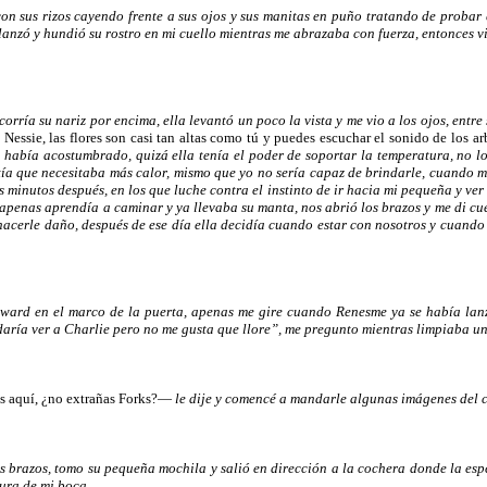
n sus rizos cayendo frente a sus ojos y sus manitas en puño tratando de probar q
lanzó y hundió su rostro en mi cuello mientras me abrazaba con fuerza, entonces vi 
orría su nariz por encima, ella levantó un poco la vista y me vio a los ojos, entr
Nessie, las flores son casi tan altas como tú y puedes escuchar el sonido de los 
se había acostumbrado, quizá ella tenía el poder de soportar la temperatura, no
a que necesitaba más calor, mismo que yo no sería capaz de brindarle, cuando me
 minutos después, en los que luche contra el instinto de ir hacia mi pequeña y ver s
 apenas aprendía a caminar y ya llevaba su manta, nos abrió los brazos y me di cue
hacerle daño, después de ese día ella decidía cuando estar con nosotros y cuando
ward en el marco de la puerta, apenas me gire cuando Renesme ya se había lanz
daría ver a Charlie pero no me gusta que llore”, me pregunto mientras limpiaba u
os aquí, ¿no extrañas Forks?—
le dije y comencé a mandarle algunas imágenes del 
sus brazos, tomo su pequeña mochila y salió en dirección a la cochera donde la esp
sura de mi boca