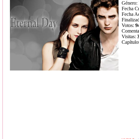
Género:
Fecha C
Fecha Ac
Finaliza
Votos:
9
Comenta
Visitas:
Capítulo