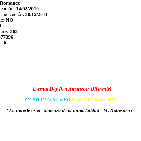
Romance
reación:
14/02/2010
tualización:
30/12/2011
do:
NO
4
rios:
363
377396
s:
62
Eternal Day (Un Amanecer Diferente)
CAPITULO NUEVO
29 de Diciembre 2011
"La muerte es el comienzo de la inmortalidad" M. Robespierre