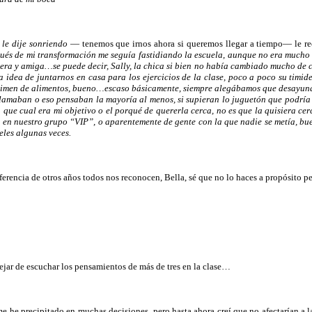
—
le dije sonriendo
— tenemos que irnos ahora si queremos llegar a tiempo— le r
pués de mi transformación me seguía fastidiando la escuela, aunque no era mucho
 y amiga…se puede decir, Sally, la chica si bien no había cambiado mucho de car
a idea de juntarnos en casa para los ejercicios de la clase, poco a poco su tim
régimen de alimentos, bueno…escaso básicamente, siempre alegábamos que desayuná
 llamaban o eso pensaban la mayoría al menos, si supieran lo juguetón que podría
a que cual era mi objetivo o el porqué de quererla cerca, no es que la quisiera c
do en nuestro grupo “VIP”, o aparentemente de gente con la que nadie se metía, bu
eles algunas veces.
iferencia de otros años todos nos reconocen, Bella, sé que no lo haces a propósito 
ejar de escuchar los pensamientos de más de tres en la clase…
 he precipitado en muchas decisiones, pero hasta ahora creí que no afectarían a 