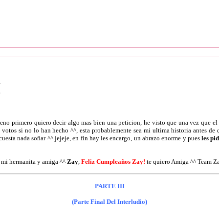
I
ueno primero quiero decir algo mas bien una peticion, he visto que una vez que e
otos si no lo han hecho ^^, esta probablemente sea mi ultima historia antes de 
 cuesta nada soñar ^^ jejeje, en fin hay les encargo, un abrazo enorme y pues
les pi
a mi hermanita y amiga ^^
Zay
,
Feliz Cumpleaños Zay!
te quiero Amiga ^^ Team Z
PARTE III
(Parte Final Del Interludio)