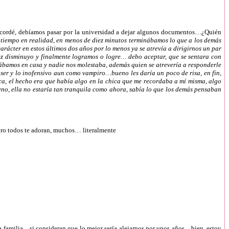
ecordé, debíamos pasar por la universidad a dejar algunos documentos…¿Quién
 tiempo en realidad, en menos de diez minutos terminábamos lo que a los demás
ácter en estos últimos dos años por lo menos ya se atrevía a dirigirnos un par
idez disminuyo y finalmente logramos o logre… debo aceptar, que se sentara con
bamos en casa y nadie nos molestaba, además quien se atrevería a responderle
 ser y lo inofensivo aun como vampiro…bueno les daría un poco de risa, en fin,
erca, el hecho era que había algo en la chica que me recordaba a mí misma, algo
eno, ella no estaría tan tranquila como ahora, sabía lo que los demás pensaban
pero todos te adoran, muchos… literalmente
la familia…si consideran que lo mejor sería alejarnos por unos años…bien, estoy