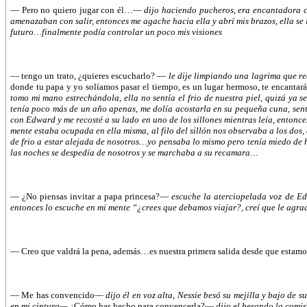
—
Pero no quiero jugar con él…—
dijo haciendo pucheros, era encantadora co
amenazaban con salir, entonces me agache hacia ella y abrí mis brazos, ella se 
futuro…finalmente podía controlar un poco mis visiones
—
tengo un trato, ¿quieres escucharlo? —
le dije limpiando una lagrima que rec
donde tu papa y yo solíamos pasar el tiempo, es un lugar hermoso, te encantará 
tomo mi mano estrechándola, ella no sentía el frio de nuestra piel, quizá ya 
tenía poco más de un año apenas, me dolía acostarla en su pequeña cuna, sentí
con Edward y me recosté a su lado en uno de los sillones mientras leía, entonces
mente estaba ocupada en ella misma, al filo del sillón nos observaba a los dos,
de frio a estar alejada de nosotros…yo pensaba lo mismo pero tenía miedo de 
las noches se despedía de nosotros y se marchaba a su recamara…
—
¿No piensas invitar a papa princesa?—
escuche la aterciopelada voz de Ed
entonces lo escuche en mi mente “¿crees que debamos viajar?, creí que le agra
—
Creo que valdrá la pena, además…es nuestra primera salida desde que estam
—
Me has convencido—
dijo él en voz alta, Nessie besó su mejilla y bajo de 
en mi cintura—
¿Cómo has hecho para convencerla?—
dijo el besando la comi