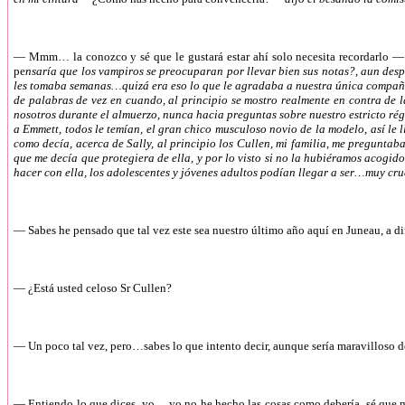
—
Mmm… la conozco y sé que le gustará estar ahí solo necesita recordarlo 
pe
nsaría que los vampiros se preocuparan por llevar bien sus notas?, aun des
les tomaba semanas…quizá era eso lo que le agradaba a nuestra única compañera
de palabras de vez en cuando, al principio se mostro realmente en contra de l
nosotros durante el almuerzo, nunca hacia preguntas sobre nuestro estricto 
a Emmett, todos le temían, el gran chico musculoso novio de la modelo, así le
como decía, acerca de Sally, al principio los Cullen, mi familia, me preguntab
que me decía que protegiera de ella, y por lo visto si no la hubiéramos acogi
hacer con ella, los adolescentes y jóvenes adultos podían llegar a ser…muy cru
—
Sabes he pensado que tal vez este sea nuestro último año aquí en Juneau, a d
—
¿Está usted celoso Sr Cullen?
—
Un poco tal vez, pero…sabes lo que intento decir, aunque sería maravilloso d
—
Entiendo lo que dices, yo… yo no he hecho las cosas como debería, sé que me