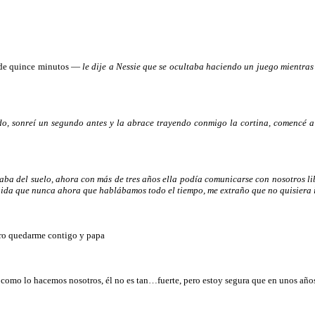
o de quince minutos —
le dije a Nessie que se ocultaba haciendo un juego mientra
do, sonreí un segundo antes y la abrace trayendo conmigo la cortina, comencé a
aba del suelo, ahora con más de tres años ella podía comunicarse con nosotros lib
 unida que nunca ahora que hablábamos todo el tiempo, me extraño que no quisiera 
ero quedarme contigo y papa
como lo hacemos nosotros, él no es tan…fuerte, pero estoy segura que en unos años