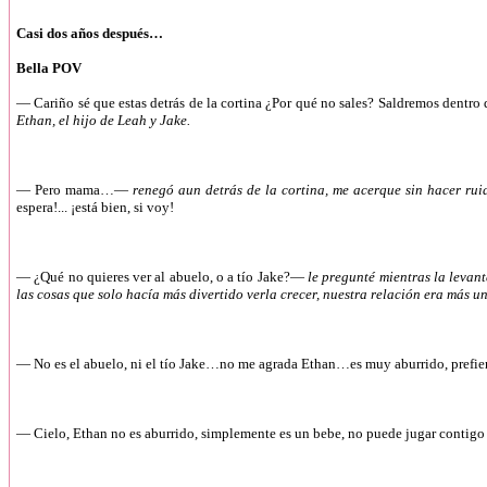
Casi dos años después…
Bella POV
—
Cariño sé que estas detrás de la cortina ¿Por qué no sales? Saldremos dentr
Ethan, el hijo de Leah y Jake.
—
Pero mama…—
renegó aun detrás de la cortina, me acerque sin hacer rui
espera!... ¡está bien, si voy!
—
¿Qué no quieres ver al abuelo, o a tío Jake?—
le pregunté mientras la levant
las cosas que solo hacía más divertido verla crecer, nuestra relación era más
—
No es el abuelo, ni el tío Jake…no me agrada Ethan…es muy aburrido, prefi
—
Cielo, Ethan no es aburrido, simplemente es un bebe, no puede jugar contigo 