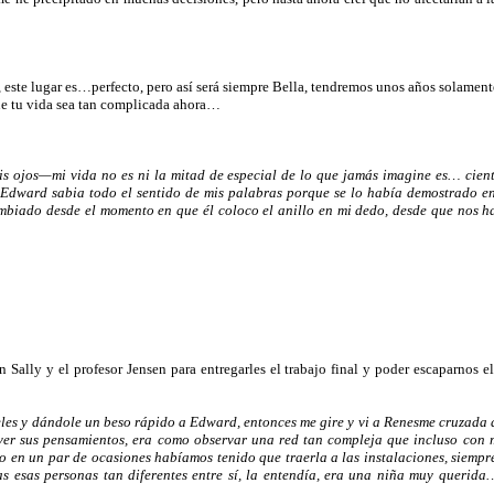
, este lugar es…perfecto, pero así será siempre Bella, tendremos unos años solam
e tu vida sea tan complicada ahora…
s ojos—mi vida no es ni la mitad de especial de lo que jamás imagine es… cient
ward sabia todo el sentido de mis palabras porque se lo había demostrado en e
ambiado desde el momento en que él coloco el anillo en mi dedo, desde que nos
Sally y el profesor Jensen para entregarles el trabajo final y poder escaparnos
les y dándole un beso rápido a Edward, entonces me gire y vi a Renesme cruzada d
il ver sus pensamientos, era como observar una red tan compleja que incluso con
olo en un par de ocasiones habíamos tenido que traerla a las instalaciones, siem
s esas personas tan diferentes entre sí, la entendía, era una niña muy queri