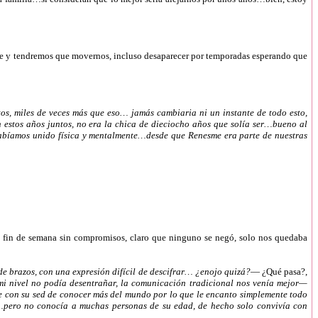
ente y tendremos que movernos, incluso desaparecer por temporadas esperando que
os, miles de veces más que eso… jamás cambiaria ni un instante de todo esto,
stos años juntos, no era la chica de dieciocho años que solía ser…bueno al
 habíamos unido física y mentalmente…desde que Renesme era parte de nuestras
 el fin de semana sin compromisos, claro que ninguno se negó, solo nos quedaba
e brazos, con una expresión difícil de descifrar… ¿enojo quizá?
— ¿Qué pasa?,
 mi nivel no podía desentrañar, la comunicación tradicional nos venía mejor—
pre con su sed de conocer más del mundo por lo que le encanto simplemente todo
da…pero no conocía a muchas personas de su edad, de hecho solo convivía con