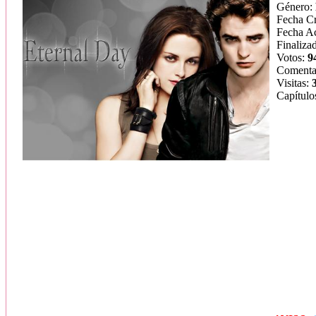
Género:
Fecha C
Fecha Ac
Finaliza
Votos:
9
Comenta
Visitas:
Capítulo