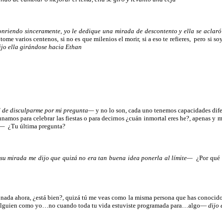
sonriendo sinceramente, yo le dedique una mirada de descontento y ella se acla
 varios centenos, si no es que milenios el morir, si a eso te refieres, pero si s
ijo ella girándose hacia Ethan
ad de disculparme por mi pregunta—
y no lo son, cada uno tenemos capacidades dif
unamos para celebrar las fiestas o para decirnos ¿cuán inmortal eres he?, apenas
n—
¿Tu última pregunta?
 su mirada me dijo que quizá no era tan buena idea ponerla al límite—
¿Por qué 
nada ahora, ¿está bien?, quizá tú me veas como la misma persona que has conocido t
r a alguien como yo…no cuando toda tu vida estuviste programada para…algo—
dijo 