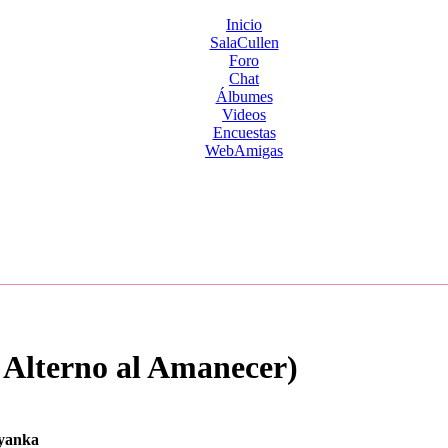
Inicio
SalaCullen
Foro
Chat
Álbumes
Videos
Encuestas
WebAmigas
Alterno al Amanecer)
yanka