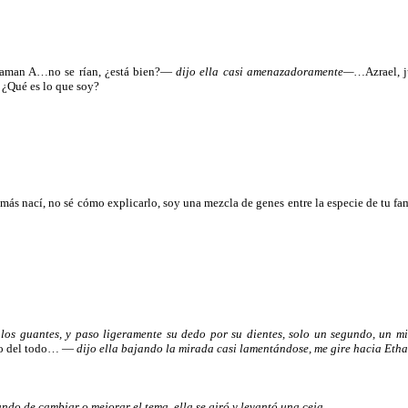
laman A…no se rían, ¿está bien?—
dijo ella casi amenazadoramente—…
Azrael, 
¿Qué es lo que soy?
s nací, no sé cómo explicarlo, soy una mezcla de genes entre la especie de tu fam
 los guantes, y paso ligeramente su dedo por su dientes, solo un segundo, un m
no del todo… —
dijo ella bajando la mirada casi lamentándose, me gire hacia Et
ando de cambiar o mejorar el tema, ella se giró y levantó una ceja