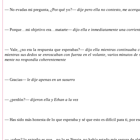
— No evadas mi pregunta, ¿Por qué yo?—
dije pero ella no contesto, me acerq
— Porque…mi objetivo era…matarte—
dijo ella e inmediatamente una corrien
— Vale, ¿no era la respuesta que esperabas?—
dijo ella mientras continuaba 
mientras sus dedos se enroscaban con fuerza en el volante, varios minutos de 
mente no respondía coherentemente
— Gracias—
le dije apenas en un susurro
— ¿perdón?—
dijeron ella y Ethan a la vez
— Has sido más honesta de lo que esperaba y sé que esto es difícil para ti, por e
— ¿sabes? lo extraño es que…no lo es Nessie, no había estado más segura de alg