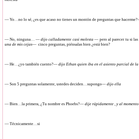
— Yo…no lo sé, ¿es que acaso no tienes un montón de preguntas que hacerme
— No, ninguna… —
dijo calladamente casi molesta
— pero al parecer tu si la
una de mis cejas
— cinco preguntas, piénsalas bien ¿está bien?
— He…¿yo también cuento?—
dijo Ethan quien iba en el asiento parcial de
— Son 5 preguntas solamente, ustedes deciden…supongo—
dijo ella
— Bien…la primera, ¿Tu nombre es Phoebs?—
dije rápidamente , y al momento
— Técnicamente…si