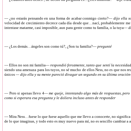
— ¿no estarás pensando en una forma de acabar conmigo cierto?—
dijo ella 
velocidad de crecimiento decrece cada día desde que…nací, probablemente me tome
intentase matarme, casi imposible, aun para gente como tu familia, o la tuya—
d
— ¿Los demás…ángeles son como tú?, ¿Son tu familia?—
pregunté
— Ellos no son mi familia—
respondió ferozmente, tanto que sentí la necesid
siendo una amenaza para los tuyos, no sé mucho de ellos Ness, no es que nos re
únicos
— dijo ella y su mente pareció divagar un segundo en su última oració
— Pero si apenas llevo 4—
me queje, intentando algo más de respuestas, pero
como si esperara esa pregunta y le doliera incluso antes de responder
— Mira Ness…fuese lo que fuese aquello que me llevo a conocerte, no significa 
de lo que imaginas, y todo esto es muy nuevo para mí, no es sencillo cambia