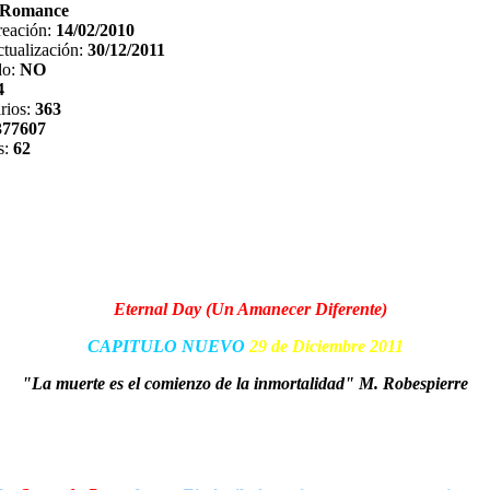
Romance
reación:
14/02/2010
tualización:
30/12/2011
do:
NO
4
rios:
363
377607
s:
62
Eternal Day (Un Amanecer Diferente)
CAPITULO NUEVO
29 de Diciembre 2011
"La muerte es el comienzo de la inmortalidad" M. Robespierre