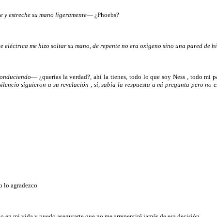
ue y estreche su mano ligeramente
— ¿Phoebs?
te eléctrica me hizo soltar su mano, de repente no era oxigeno sino una pared de
conduciendo
— ¿querías la verdad?, ahí la tienes, todo lo que soy Ness , todo mi
silencio siguieron a su revelación , si, sabia la respuesta a mi pregunta pero no
so lo agradezco
o en mi vida y puedo asegurarte que no me arrepentiré jamás de esa decisión