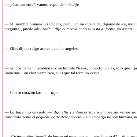
— ¿técnicamente?, vamos responde —
le dije
— Mi nombre humano es Phoebs, pero…en mi otra vida, digámoslo así, me l
pregunta, ¿puedo adivinar?—
dijo ella perdiendo su vista al frente, yo asentí —
— Ellos dijeron algo acerca…de los ángeles
— Así nos llaman, también soy un hibrido Nessie, como tú lo eres, solo que…jamá
llamarme…un clon vampírico, si es que tal termino existe…
— Pero tu corazón late…—
dije
— Lo hace ¿no es cierto?—
dijo ella y entonces libero una de sus manos de
inmediatamente el pequeño corte desapareció—
sin embargo no soy humana, 
— ¿Cuántos años tienes?, de hecho mi pregunta es…¿eres inmortal?—
dije trat