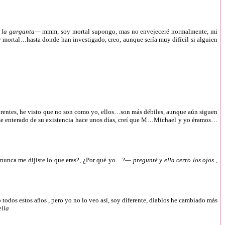
ró la garganta—
mmm, soy mortal supongo, mas no envejeceré normalmente, mi
oy mortal…hasta donde han investigado, creo, aunque sería muy difícil si alguien
erentes, he visto que no son como yo, ellos…son más débiles, aunque aún siguen
 y me enterado de su existencia hace unos días, creí que M…Michael y yo éramos…
nunca me dijiste lo que eras?, ¿Por qué yo…?
— pregunté y ella cerro los ojos ,
odos estos años , pero yo no lo veo así, soy diferente, diablos he cambiado más
ella