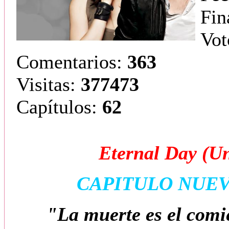
Fin
Vot
Comentarios:
363
Visitas:
377473
Capítulos:
62
Eternal Day (U
CAPITULO NUE
"La muerte es el comi