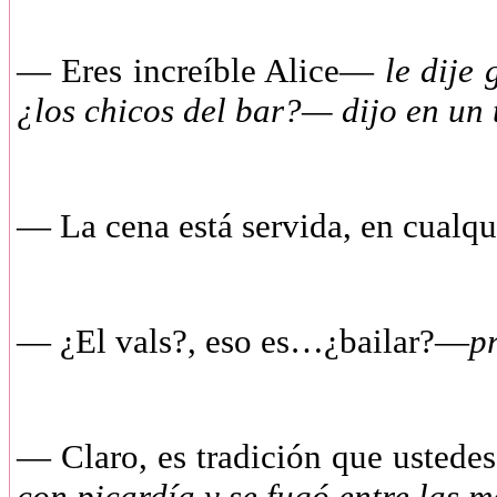
—
Eres increíble Alice—
le dije
¿los chicos del bar?— dijo en un 
—
La cena está servida, en cualq
—
¿El vals?, eso es…¿bailar?—
p
—
Claro, es tradición que uste
con picardía y se fugó entre las 