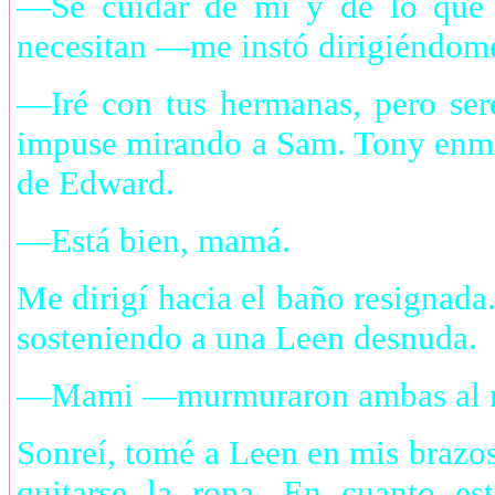
—Sé cuidar de mí y de lo que 
necesitan —me instó dirigiéndome
—Iré con tus hermanas, pero se
impuse mirando a Sam. Tony enmar
de Edward.
—Está bien, mamá.
Me dirigí hacia el baño resignada.
sosteniendo a una Leen desnuda.
—Mami —murmuraron ambas al m
Sonreí, tomé a Leen en mis brazos
quitarse la ropa. En cuanto es