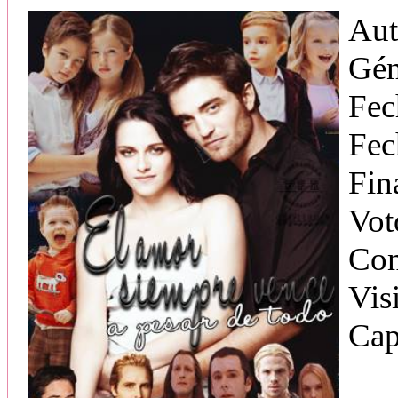
Aut
Gén
Fec
Fec
Fin
Vot
Com
Vis
Cap