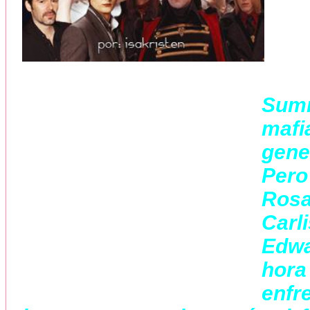
Sum
maf
gene
Pero
Rosa
Carl
Edwa
hor
enfr