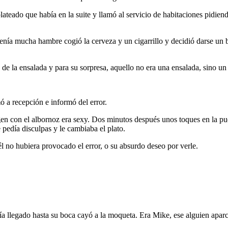
teado que había en la suite y llamó al servicio de habitaciones pidien
nía mucha hambre cogió la cerveza y un cigarrillo y decidió darse un b
 de la ensalada y para su sorpresa, aquello no era una ensalada, sino un 
mó a recepción e informó del error.
n con el albornoz era sexy. Dos minutos después unos toques en la puerta
 pedía disculpas y le cambiaba el plato.
l no hubiera provocado el error, o su absurdo deseo por verle.
ía llegado hasta su boca cayó a la moqueta. Era Mike, ese alguien apar