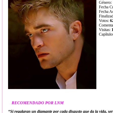
Género:
Fecha C
Fecha Ac
Finaliza
Votos:
6
Comenta
Visitas:
Capítulo
RECOMENDADO POR LNM
“Si regalaran un diamante por cada disgusto que da la vida, ser