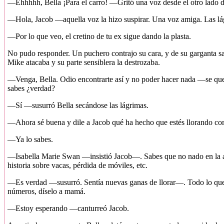
—Ehhhhh, Bella ¡Para el carro! —Gritó una voz desde el otro lado 
—Hola, Jacob —aquella voz la hizo suspirar. Una voz amiga. Las lág
—Por lo que veo, el cretino de tu ex sigue dando la plasta.
No pudo responder. Un puchero contrajo su cara, y de su garganta sal
Mike atacaba y su parte sensiblera la destrozaba.
—Venga, Bella. Odio encontrarte así y no poder hacer nada —se quejó 
sabes ¿verdad?
—Sí —susurró Bella secándose las lágrimas.
—Ahora sé buena y dile a Jacob qué ha hecho que estés llorando com
—Ya lo sabes.
—Isabella Marie Swan —insistió Jacob—. Sabes que no nado en la a
historia sobre vacas, pérdida de móviles, etc.
—Es verdad —susurró. Sentía nuevas ganas de llorar—. Todo lo que m
números, díselo a mamá.
—Estoy esperando —canturreó Jacob.