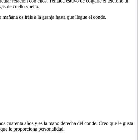
ular relación con ellos. Tentada estuvo de colgarle el teléfono al
gas de cuello vuelto.
añana os iréis a la granja hasta que llegue el conde.
nos cuarenta años y es la mano derecha del conde. Creo que le gusta
a que le proporciona personalidad.