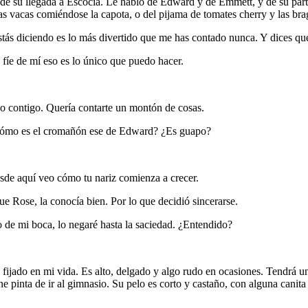
de su llegada a Escocia. Le habló de Edward y de Emmett, y de su partic
las vacas comiéndose la capota, o del pijama de tomates cherry y las bra
 diciendo es lo más divertido que me has contado nunca. Y dices que m
fíe de mí eso es lo único que puedo hacer.
o contigo. Quería contarte un montón de cosas.
Cómo es el cromañón ese de Edward? ¿Es guapo?
de aquí veo cómo tu nariz comienza a crecer.
ue Rose, la conocía bien. Por lo que decidió sincerarse.
o de mi boca, lo negaré hasta la saciedad. ¿Entendido?
ijado en mi vida. Es alto, delgado y algo rudo en ocasiones. Tendrá u
ne pinta de ir al gimnasio. Su pelo es corto y castaño, con alguna canit