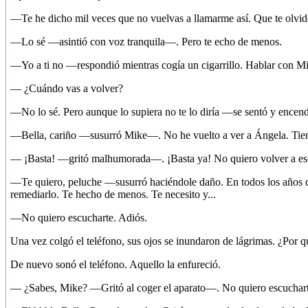
—Te he dicho mil veces que no vuelvas a llamarme así. Que te olvid
—Lo sé —asintió con voz tranquila—. Pero te echo de menos.
—Yo a ti no —respondió mientras cogía un cigarrillo. Hablar con Mi
— ¿Cuándo vas a volver?
—No lo sé. Pero aunque lo supiera no te lo diría —se sentó y encend
—Bella, cariño —susurró Mike—. No he vuelto a ver a Ángela. Tienes
— ¡Basta! —gritó malhumorada—. ¡Basta ya! No quiero volver a escuc
—Te quiero, peluche —susurró haciéndole daño. En todos los años q
remediarlo. Te hecho de menos. Te necesito y...
—No quiero escucharte. Adiós.
Una vez colgó el teléfono, sus ojos se inundaron de lágrimas. ¿Por 
De nuevo sonó el teléfono. Aquello la enfureció.
— ¿Sabes, Mike? —Gritó al coger el aparato—. No quiero escucharte. 