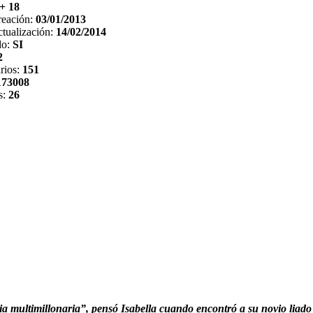
+ 18
reación:
03/01/2013
tualización:
14/02/2014
do:
SI
2
rios:
151
173008
s:
26
ia multimillonaria”, pensó Isabella cuando encontró a su novio liado 