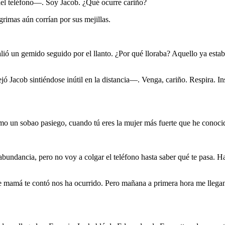
del teléfono—. Soy Jacob. ¿Qué ocurre cariño?
rimas aún corrían por sus mejillas.
ió un gemido seguido por el llanto. ¿Por qué lloraba? Aquello ya estaba
Jacob sintiéndose inútil en la distancia—. Venga, cariño. Respira. Insp
o un sobao pasiego, cuando tú eres la mujer más fuerte que he conoci
bundancia, pero no voy a colgar el teléfono hasta saber qué te pasa.
amá te contó nos ha ocurrido. Pero mañana a primera hora me llegan d