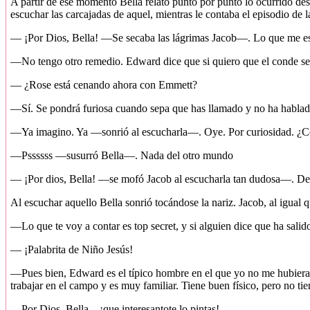
A partir de ese momento Bella relató punto por punto lo ocurrido des
escuchar las carcajadas de aquel, mientras le contaba el episodio de 
— ¡Por Dios, Bella! —Se secaba las lágrimas Jacob—. Lo que me estás
—No tengo otro remedio. Edward dice que si quiero que el conde se 
— ¿Rose está cenando ahora con Emmett?
—Sí. Se pondrá furiosa cuando sepa que has llamado y no ha hablad
—Ya imagino. Ya —sonrió al escucharla—. Oye. Por curiosidad. ¿
—Pssssss —susurró Bella—. Nada del otro mundo
— ¡Por dios, Bella! —se mofó Jacob al escucharla tan dudosa—. Des
Al escuchar aquello Bella sonrió tocándose la nariz. Jacob, al igual q
—Lo que te voy a contar es top secret, y si alguien dice que ha salid
— ¡Palabrita de Niño Jesús!
—Pues bien, Edward es el típico hombre en el que yo no me hubiera f
trabajar en el campo y es muy familiar. Tiene buen físico, pero no tie
—Por Dios, Bella... ¡que interesantote lo pintas!