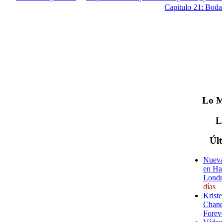
Capitulo 21: Boda 
Lo
M
Úl
Nueva
en Ha
Londr
días
Krist
Chane
Forev