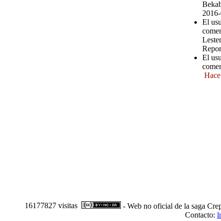
Bekab
2016-
El us
comen
Leste
Repor
El usu
comen
Hace
16177827 visitas
- Web no oficial de la saga Cre
Contacto:
l