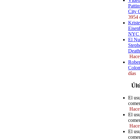
Vídeo
Pattin
City 
3954 
Kriste
Eisenb
NYC (
El Nu
Steph
Death
Hace
Rober
Colom
días
Últ
El us
comen
Hace
El us
comen
Hace
El usu
comen