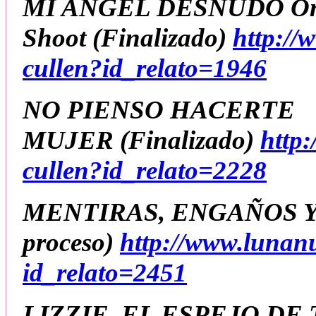
MI ANGEL DESNUDO O
Shoot
(Finalizado
)
http://
cullen?id_relato=1946
NO PIENSO HACERTE
MUJER
(Finalizado)
http
cullen?id_relato=2228
MENTIRAS, ENGAÑOS 
proceso)
http://www.lunan
id_relato=2451
LIZZIE, EL ESPEJO DE