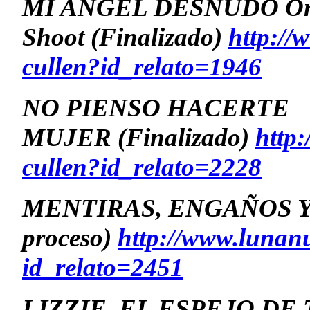
MI ANGEL DESNUDO O
Shoot
(Finalizado
)
http://
cullen?id_relato=1946
NO PIENSO HACERTE
MUJER
(Finalizado)
http
cullen?id_relato=2228
MENTIRAS, ENGAÑOS 
proceso)
http://www.lunan
id_relato=2451
LIZZIE, EL ESPEJO DE