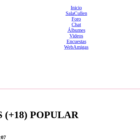
Inicio
SalaCullen
Foro
Chat
Álbumes
Videos
Encuestas
WebAmigas
 (+18) POPULAR
c07