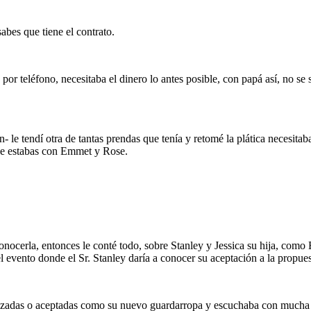
bes que tiene el contrato.
e por teléfono, necesitaba el dinero lo antes posible, con papá así, no s
n- le tendí otra de tantas prendas que tenía y retomé la plática necesit
 que estabas con Emmet y Rose.
 conocerla, entonces le conté todo, sobre Stanley y Jessica su hija, com
el evento donde el Sr. Stanley daría a conocer su aceptación a la propu
hazadas o aceptadas como su nuevo guardarropa y escuchaba con mucha a