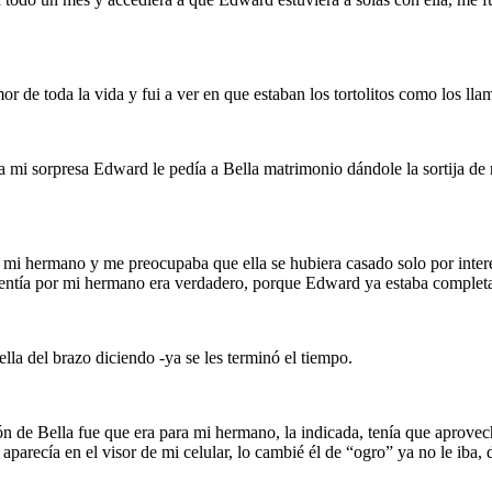
r de toda la vida y fui a ver en que estaban los tortolitos como los l
a mi sorpresa Edward le pedía a Bella matrimonio dándole la sortija de n
de mi hermano y me preocupaba que ella se hubiera casado solo por interé
la sentía por mi hermano era verdadero, porque Edward ya estaba comple
ella del brazo diciendo -ya se les terminó el tiempo.
 de Bella fue que era para mi hermano, la indicada, tenía que aprovecha
parecía en el visor de mi celular, lo cambié él de “ogro” ya no le iba, 