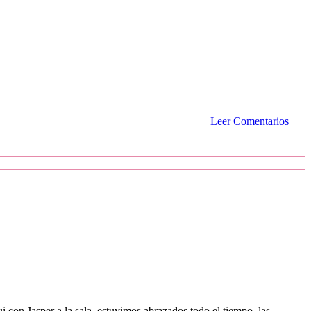
Leer Comentarios
 con Jasper a la sala, estuvimos abrazados todo el tiempo, las