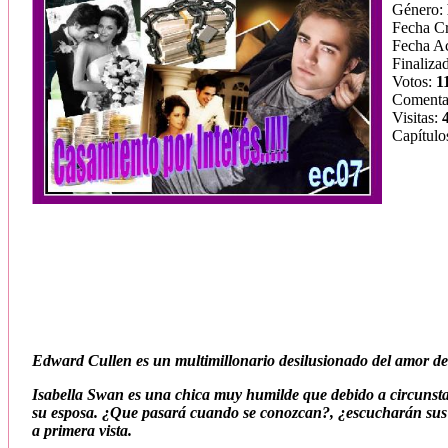
Género:
Fecha C
Fecha Ac
Finaliza
Votos:
1
Comenta
Visitas:
Capítulo
Edward Cullen es un multimillonario desilusionado del amor deb
Isabella Swan es una chica muy humilde que debido a circunsta
su esposa. ¿Que pasará cuando se conozcan?, ¿escucharán sus h
a primera vista.