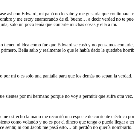
así con Edward, mi papá no lo sabe y me gustaría que continuara así, p
mbre y me estoy enamorando de él, bueno… a decir verdad no te puedo
ila, solo un poco tenía que contarle muchas cosas y ella a mi.
 tienen ni idea como fue que Edward se casó y no pensamos contarle, el
 primero, Bella salio y realmente lo que le había dado le quedaba horrib
o por mi o es solo una pantalla para que los demás no sepan la verdad.
que sientes por mi hermano porque no voy a permitir que sufra otra vez.
me estrecho la mano me recorrió una especie de corriente eléctrica por 
ento como volando y no es por el dinero que tenga o pueda llegar a ten
e sentir, ni con Jacob me pasó esto… oh perdón no quería nombrarlo.