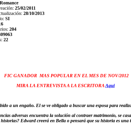
Romance
reación:
25/02/2011
tualización:
28/10/2013
do:
SI
16
rios:
204
409063
s:
22
FIC GANADOR MAS POPULAR EN EL MES DE NOV/2012
MIRA LA ENTREVISTA A LA ESCRITORA
Aqui
ido a un engaño. El se ve obligado a buscar una esposa para realiz
ncias adversas encuentra la solución al contraer matrimonio, se cas
istorias? Edward creerá en Bella o pensará que su historia es una t