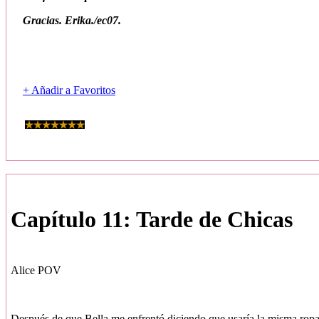
Gracias. Erika./ec07.
+ Añadir a Favoritos
Capítulo 11: Tarde de Chicas
Alice POV
Después de que Bella me enfrentó diciendo que usaría la misma ropa t