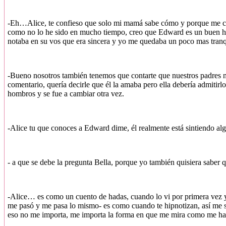
-Eh…Alice, te confieso que solo mi mamá sabe cómo y porque me casé 
como no lo he sido en mucho tiempo, creo que Edward es un buen ho
notaba en su vos que era sincera y yo me quedaba un poco mas tranqu
-Bueno nosotros también tenemos que contarte que nuestros padres no
comentario, quería decirle que él la amaba pero ella debería admitirlo
hombros y se fue a cambiar otra vez.
-Alice tu que conoces a Edward dime, él realmente está sintiendo alg
- a que se debe la pregunta Bella, porque yo también quisiera saber 
-Alice… es como un cuento de hadas, cuando lo vi por primera vez y 
me pasó y me pasa lo mismo- es como cuando te hipnotizan, así me si
eso no me importa, me importa la forma en que me mira como me hac