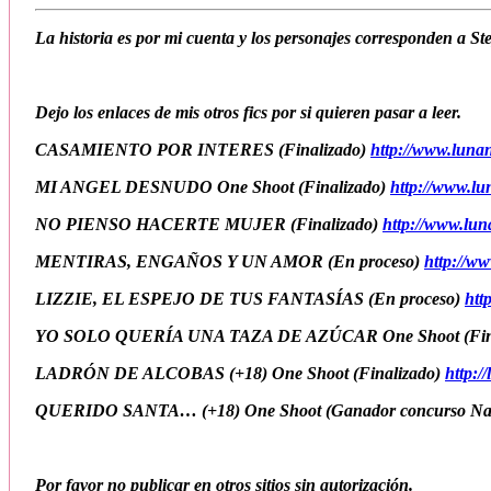
La historia es por mi cuenta y los personajes corresponden a S
Dejo los enlaces de mis otros fics por si quieren pasar a leer.
CASAMIENTO POR INTERES
(Finalizado
)
http://www.luna
MI ANGEL DESNUDO One Shoot
(Finalizado
)
http://www.lu
NO PIENSO HACERTE MUJER
(Finalizado)
http://www.lun
MENTIRAS, ENGAÑOS Y UN AMOR
(En proceso)
http://w
LIZZIE, EL ESPEJO DE TUS FANTASÍAS
(En proceso)
htt
YO SOLO QUERÍA UNA TAZA DE AZÚCAR One Shoot
(Fi
LADRÓN DE ALCOBAS (+18) One Shoot
(Finalizado)
http:/
QUERIDO SANTA… (+18) One Shoot
(Ganador concurso Na
Por favor no publicar en otros sitios sin autorización.