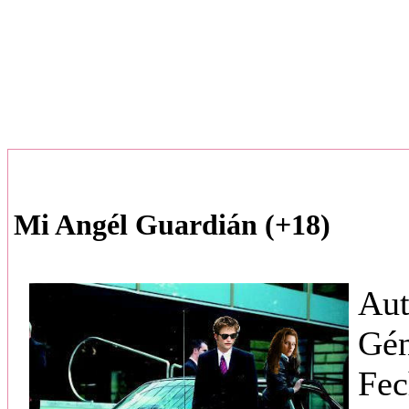
Mi Angél Guardián (+18)
Aut
Gé
Fec