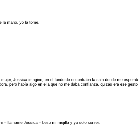
e la mano, yo la tome.
na mujer, Jessica imagine, en el fondo de encontraba la sala donde me esper
ora, pero había algo en ella que no me daba confianza, quizás era ese gesto 
i – llámame Jessica – beso mi mejilla y yo solo sonreí.