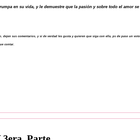
pa en su vida, y le demuestre que la pasión y sobre todo el amor se 
go, dejen sus comentarios, y si de verdad les gusta y quieren que siga con ella, ps de paso un voto,
ue contar.
 3era. Parte.