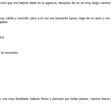
irección que me habían dado en la agencia, después de un no muy largo camino 
 cálido y sencillo, pero a la vez era bastante lujoso, baje de mi auto y me 
gadas.
lce.
o al momento.
.
, era muy detallada, habían flores y jarrones por todas partes; camine hacia d