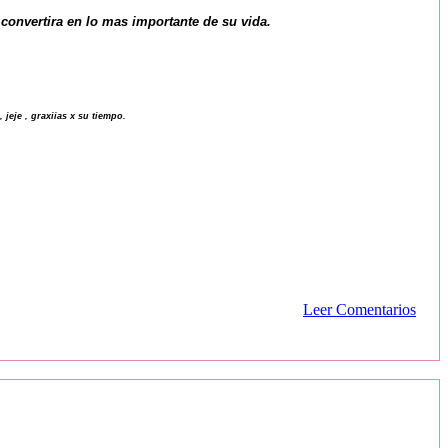
convertira en lo mas importante de su vid
a.
 jeje , graxiias x su tiempo.
Leer Comentarios