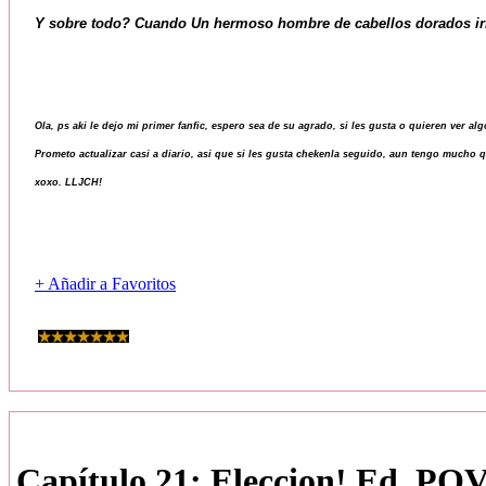
Y sobre todo? Cuando Un hermoso hombre de cabellos dorados irrum
Ola, ps aki le dejo mi primer fanfic, espero sea de su agrado, si les gusta o quieren ver al
Prometo actualizar casi a diario, asi que si les gusta chekenla seguido, aun tengo mucho q
xoxo. LLJCH!
+ Añadir a Favoritos
Capítulo 21: Eleccion! Ed. POV