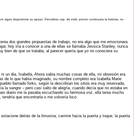
pero sigan dejandome su apoyo, Penultimo cap. de eddi, pronto continuara la historia, no
 tenia dos grandes propuestas de trabajo, no era algo que me emocionara
r, hoy iría a conocer a una de ellas se llamaba Jessica Stanley, nunca
y bien de que se trataba, al parecer quería que yo no conociera su
 ni un dia, Isabella, Ahora sabia muchas cosas de ella, mi obsesión era
as de lo que había imaginado, su nombre completo era Isabella Marie
pueblo llamado forks, según la describían los sitios era muy reservada,
ía la sangre – pero casi salto de alegría, cuando decía que no estaba en
, casi diario me la pasaba escuchando su hermosa voz, ella tenia mucho
, tendría que encontrarla o me volvería loco.
stacione detrás de la limusina; camine hacia la puerta y toque, la puerta