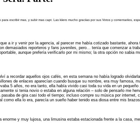
o para escribir mas, y subir mas capt. Las kiiero mucho graciias por sus Votos y comentariios, es
ue a ir y venir por la agencia, al parecer me había cotizado bastante, ahora
demasiados reporteros y fans juveniles, pero… tenía que comenzar a trabaja
rtable, aunque prefería verificarlo por mi mismo; la otra opción no sabia mu
lví a recordar aquellos ojos cafés, en esta semana no había logrado olvidarla
 3 millones de enlaces aparecían cuando busque su nombre, era muy famosa, m
vaba 5 años, no era tanto, ella había vivido casi toda su vida en un pequeño 
samente si tenia novio o estaba en alguna relación – solo de pensarlo me herv
 la pasaba de gira casi todo el tiempo; incluso compre su música por internet
al como ella lo era, parecía un sueño haber tenido esa diosa entre mis brazos
enorme y muy lujosa, una limusina estaba estacionada frente a la casa, me e