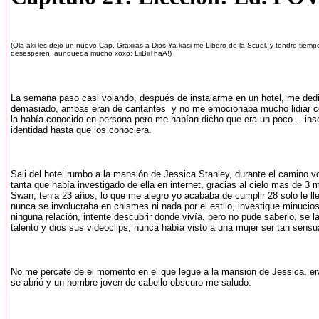
(Ola aki les dejo un nuevo Cap, Graxiias a Dios Ya kasi me Libero de la Scuel, y tendre tiemp
desesperen, aunqueda mucho xoxo: LiiBiiThaA!)
La semana paso casi volando, después de instalarme en un hotel, me dediq
demasiado, ambas eran de cantantes y no me emocionaba mucho lidiar con 
la había conocido en persona pero me habían dicho que era un poco… insopo
identidad hasta que los conociera.
Sali del hotel rumbo a la mansión de Jessica Stanley, durante el camino vo
tanta que había investigado de ella en internet, gracias al cielo mas de
Swan, tenia 23 años, lo que me alegro yo acababa de cumplir 28 solo le lle
nunca se involucraba en chismes ni nada por el estilo, investigue minucio
ninguna relación, intente descubrir donde vivía, pero no pude saberlo, se
talento y dios sus videoclips, nunca había visto a una mujer ser tan sensu
No me percate de el momento en el que legue a la mansión de Jessica, era 
se abrió y un hombre joven de cabello obscuro me saludo.