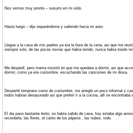
Nos vemos muy pronto – susurro en mi oído.
Hasta luego – dije separándome y saliendo hacia mi auto.
Llegue a la casa de mis padres ya era la hora de la cena, asi que me reun
siempre solo, de las pocas novias que había tenido, nunca había traído ni
Me despedí, pero mama insistió en que me quedara a dormir, asi que accedí y
dormir, como ya era costumbre, escuchando las canciones de mi diosa.
Desperté temprano como de costumbre, me arregle un poco informal y casi t
todos habían desayunado asi que preferí ir a la cocina, alli se encontraba 
El dia paso bastante lento, no había salido de casa, hoy estaba algo ansios
recordarla, las flores, el canto de los pájaros , las nubes, todo.