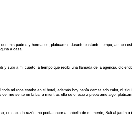
í con mis padres y hermanos, platicamos durante bastante tiempo, amaba estar
nguna a casa.
 subí a mi cuarto, a tiempo que recibí una llamada de la agencia, diciendo que
oda mi ropa estaba en el hotel, además hoy había demasiado calor, ni siquie
alice, me senté en la barra mientras ella se ofreció a prepárame algo, platica
o, no sabia la razón, no podía sacar a Isabella de mi mente, Sali al jardín a