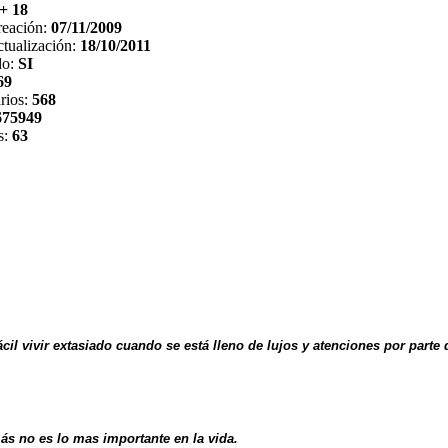
+ 18
reación:
07/11/2009
tualización:
18/10/2011
do:
SI
69
rios:
568
675949
s:
63
ácil vivir extasiado cuando se está lleno de lujos y atenciones por parte
ás no es lo mas importante en la vida.