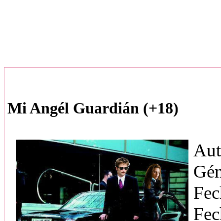
Mi Angél Guardián (+18)
Aut
Gén
Fec
Fec