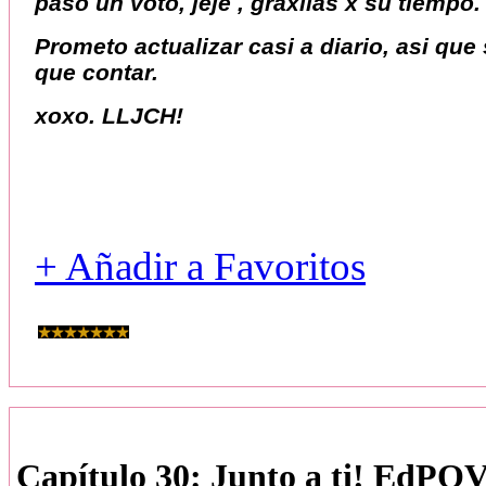
paso un voto, jeje , graxiias x su tiempo
Prometo actualizar casi a diario, asi qu
que contar.
xoxo. LLJCH!
+ Añadir a Favoritos
Capítulo 30: Junto a ti! EdPOV