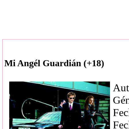
Mi Angél Guardián (+18)
Aut
Gén
Fec
Fec