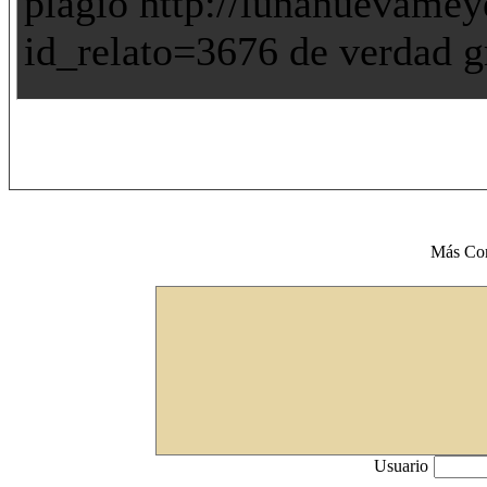
plagio http://lunanuevamey
id_relato=3676 de verdad g
Más Co
Usuario