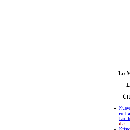
Lo
M
Úl
Nueva
en Ha
Londr
días
Krist