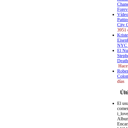
Chane
Forev
Vídeo
Pattin
City 
3951 
Kriste
Eisenb
NYC (
El Nu
Steph
Death
Hace
Rober
Colom
días
Últ
El us
comen
i_love
Album
Encar