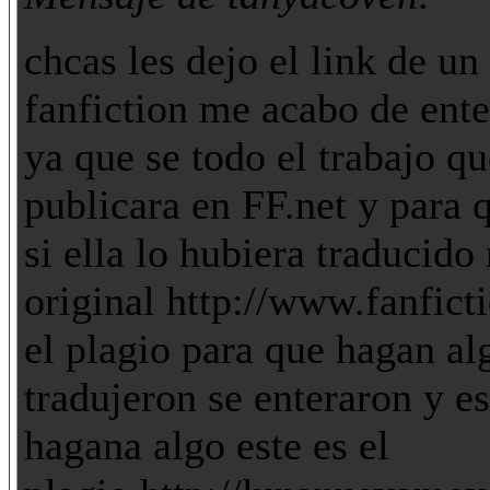
chcas les dejo el link de un
fanfiction me acabo de ent
ya que se todo el trabajo qu
publicara en FF.net y para
si ella lo hubiera traducido 
original http://www.fanfict
el plagio para que hagan al
tradujeron se enteraron y e
hagana algo este es el