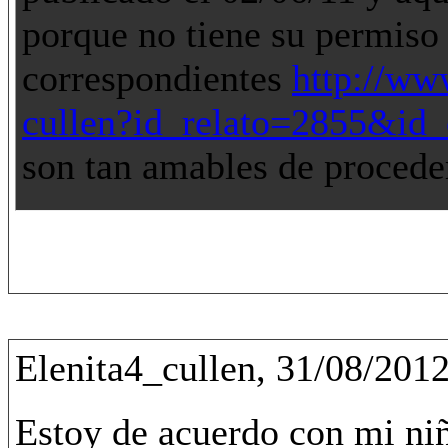
porque no tiene su permiso 
correspondientes
http://ww
cullen?id_relato=2855&id_
son tan amables de procede
Elenita4_cullen, 31/08/201
Estoy de acuerdo con mi niñ