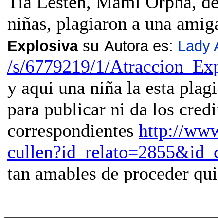
Tia Lesten, Mami Orpha, de
niñas, plagiaron a una amiga
su
Explosiva
Autora es:
Lady 
/s/6779219/1/Atraccion_Ex
y aqui una niña la esta plag
para publicar ni da los credi
correspondientes
http://ww
cullen?id_relato=2855&id_
tan amables de proceder qui