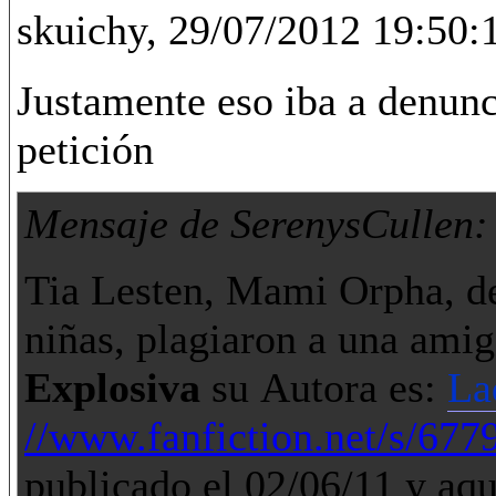
skuichy, 29/07/2012 19:50:
Justamente eso iba a denunc
petición
Mensaje de SerenysCullen:
Tia Lesten, Mami Orpha, d
niñas, plagiaron a una amig
Explosiva
su
Autora es:
La
//www.fanfiction.net/s/677
publicado el 02/06/11 y aqu