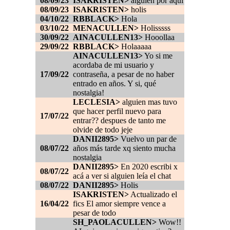
08/09/23
ISAKRISTEN>
alguien por aqui
08/09/23
ISAKRISTEN>
holis
04/10/22
RBBLACK>
Hola
03/10/22
MENACULLEN>
Holisssss
30/09/22
AINACULLEN13>
Hooollaa
29/09/22
RBBLACK>
Holaaaaa
AINACULLEN13>
Yo si me
acordaba de mi usuario y
17/09/22
contraseña, a pesar de no haber
entrado en años. Y si, qué
nostalgia!
LECLESIA>
alguien mas tuvo
que hacer perfil nuevo para
17/07/22
entrar?? despues de tanto me
olvide de todo jeje
DANII2895>
Vuelvo un par de
08/07/22
años más tarde xq siento mucha
nostalgia
DANII2895>
En 2020 escribi x
08/07/22
acá a ver si alguien leía el chat
08/07/22
DANII2895>
Holis
ISAKRISTEN>
Actualizado el
16/04/22
fics El amor siempre vence a
pesar de todo
SH_PAOLACULLEN>
Wow!!