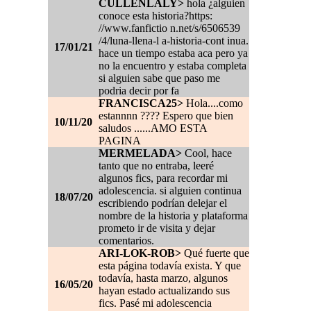
CULLENLALY>
hola ¿alguien
conoce esta historia?https:
//www.fanfictio n.net/s/6506539
/4/luna-llena-l a-historia-cont inua.
17/01/21
hace un tiempo estaba aca pero ya
no la encuentro y estaba completa
si alguien sabe que paso me
podria decir por fa
FRANCISCA25>
Hola....como
estannnn ???? Espero que bien
10/11/20
saludos ......AMO ESTA
PAGINA
MERMELADA>
Cool, hace
tanto que no entraba, leeré
algunos fics, para recordar mi
adolescencia. si alguien continua
18/07/20
escribiendo podrían delejar el
nombre de la historia y plataforma
prometo ir de visita y dejar
comentarios.
ARI-LOK-ROB>
Qué fuerte que
esta página todavía exista. Y que
todavía, hasta marzo, algunos
16/05/20
hayan estado actualizando sus
fics. Pasé mi adolescencia