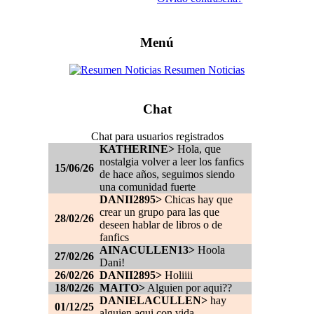
Menú
Resumen Noticias
Chat
Chat para usuarios registrados
KATHERINE>
Hola, que
nostalgia volver a leer los fanfics
15/06/26
de hace años, seguimos siendo
una comunidad fuerte
DANII2895>
Chicas hay que
crear un grupo para las que
28/02/26
deseen hablar de libros o de
fanfics
AINACULLEN13>
Hoola
27/02/26
Dani!
26/02/26
DANII2895>
Holiiii
18/02/26
MAITO>
Alguien por aqui??
DANIELACULLEN>
hay
01/12/25
alguien aqui con vida