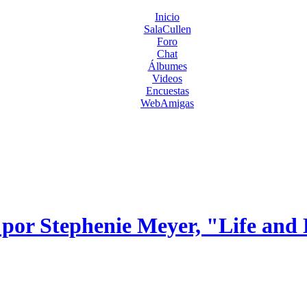
Inicio
SalaCullen
Foro
Chat
Álbumes
Videos
Encuestas
WebAmigas
t por Stephenie Meyer, "Life and