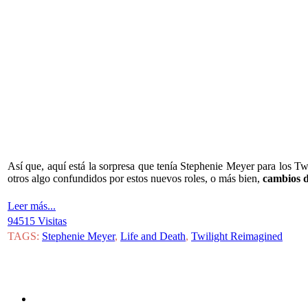
Así que, aquí está la sorpresa que tenía Stephenie Meyer para los T
otros algo confundidos por estos nuevos roles, o más bien,
cambios d
Leer más...
94515 Visitas
TAGS:
Stephenie Meyer
,
Life and Death
,
Twilight Reimagined