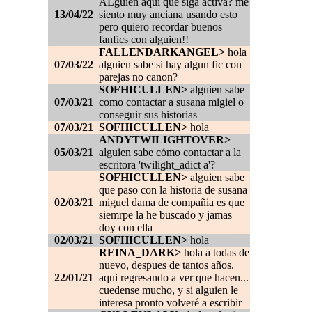
ALguien aqui que siga activa? me
13/04/22
siento muy anciana usando esto
pero quiero recordar buenos
fanfics con alguien!!
FALLENDARKANGEL>
hola
07/03/22
alguien sabe si hay algun fic con
parejas no canon?
SOFHICULLEN>
alguien sabe
07/03/21
como contactar a susana migiel o
conseguir sus historias
07/03/21
SOFHICULLEN>
hola
ANDYTWILIGHTOVER>
05/03/21
alguien sabe cómo contactar a la
escritora 'twilight_adict a'?
SOFHICULLEN>
alguien sabe
que paso con la historia de susana
02/03/21
miguel dama de compañia es que
siemrpe la he buscado y jamas
doy con ella
02/03/21
SOFHICULLEN>
hola
REINA_DARK>
hola a todas de
nuevo, despues de tantos años.
22/01/21
aqui regresando a ver que hacen...
cuedense mucho, y si alguien le
interesa pronto volveré a escribir