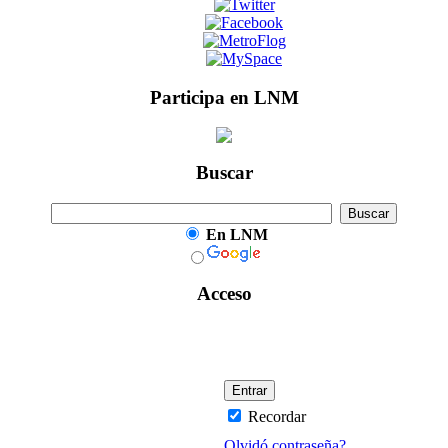
Participa en LNM
Buscar
En LNM
Acceso
Recordar
Olvidó contraseña?