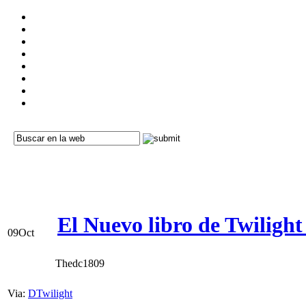
El Nuevo libro de Twiligh
09
Oct
Thedc1809
Via:
DTwilight