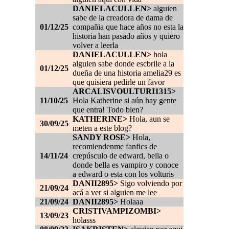
DANIELACULLEN>
alguien
sabe de la creadora de dama de
01/12/25
compañia que hace años no esta la
historia han pasado años y quiero
volver a leerla
DANIELACULLEN>
hola
alguien sabe donde escbrile a la
01/12/25
dueña de una historia amelia29 es
que quisiera pedirle un favor
ARCALISVOULTURI1315>
11/10/25
Hola Katherine si aún hay gente
que entra! Todo bien?
KATHERINE>
Hola, aun se
30/09/25
meten a este blog?
SANDY ROSE>
Hola,
recomiendenme fanfics de
14/11/24
crepúsculo de edward, bella o
donde bella es vampiro y conoce
a edward o esta con los volturis
DANII2895>
Sigo volviendo por
21/09/24
acá a ver si alguien me lee
21/09/24
DANII2895>
Holaaa
CRISTIVAMPIZOMBI>
13/09/23
holasss