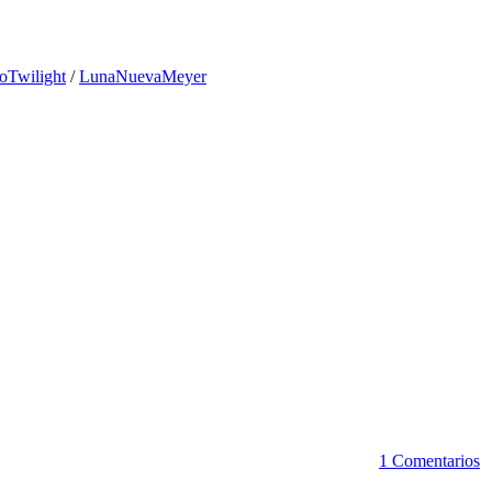
ioTwilight
/
LunaNuevaMeyer
1 Comentarios