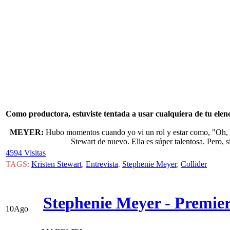
Como productora, estuviste tentada a usar cualquiera de tu elenc
MEYER:
Hubo momentos cuando yo vi un rol y estar como, "Oh, ho
Stewart de nuevo. Ella es súper talentosa. Pero, si
4594 Visitas
TAGS:
Kristen Stewart
,
Entrevista
,
Stephenie Meyer
,
Collider
Stephenie Meyer - Premie
10
Ago