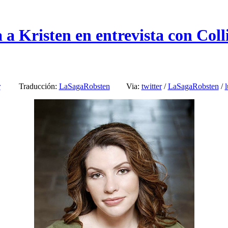
a Kristen en entrevista con Coll
r
Traducción:
LaSagaRobsten
Via:
twitter
/
LaSagaRobsten
/