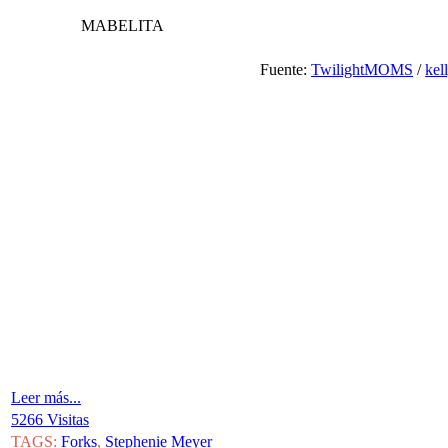
MABELITA
Fuente:
TwilightMOMS
/
kel
Leer más...
5266 Visitas
TAGS:
Forks
,
Stephenie Meyer