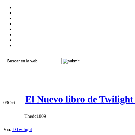
El Nuevo libro de Twiligh
09
Oct
Thedc1809
Via:
DTwilight