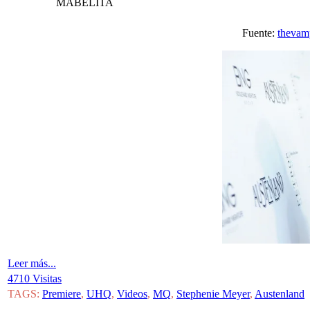
MABELITA
Fuente:
thevam
Leer más...
4710 Visitas
TAGS:
Premiere
,
UHQ
,
Videos
,
MQ
,
Stephenie Meyer
,
Austenland