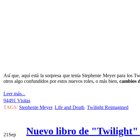
Así que, aquí está la sorpresa que tenía Stephenie Meyer para los T
otros algo confundidos por estos nuevos roles, o más bien,
cambios d
Leer más...
94491 Visitas
TAGS:
Stephenie Meyer
,
Life and Death
,
Twilight Reimagined
Nuevo libro de "Twilight" 
21
Sep