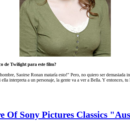
o de Twilight para este film?
mbre, Saoirse Ronan mataría esto!" Pero, no quiero ser demasiada ince
 ella interpreta a un personaje, la gente va a ver a Bella. Y entonces, tu
re Of Sony Pictures Classics "A