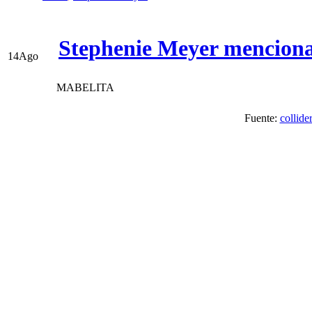
Stephenie Meyer menciona 
14
Ago
MABELITA
Fuente:
collide