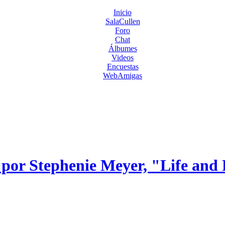
Inicio
SalaCullen
Foro
Chat
Álbumes
Videos
Encuestas
WebAmigas
t por Stephenie Meyer, "Life and