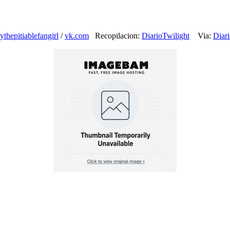
lythepitiablefangirl
/
vk.com
Recopilacion:
DiarioTwilight
Via:
Diar