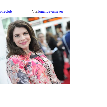
pireclub
Via:
lunanuevameyer