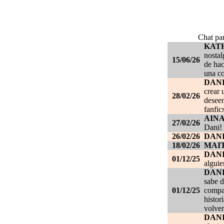
Chat par
KAT
nostal
15/06/26
de hac
una c
DANI
crear 
28/02/26
deseen
fanfic
AIN
27/02/26
Dani!
26/02/26
DANI
18/02/26
MAI
DAN
01/12/25
alguie
DAN
sabe d
01/12/25
compañ
histor
volver
DAN