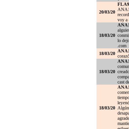
FLA
ANA1
20/03/20
record
voy a 
ANA
alguie
18/03/20
conmig
lo de
.com
ANA
18/03/20
corazó
ANA
comuni
18/03/20
creado
compar
cast d
ANA
comen
tiempo
leyend
18/03/20
Algún 
desapa
agrade
mantie
esfuer