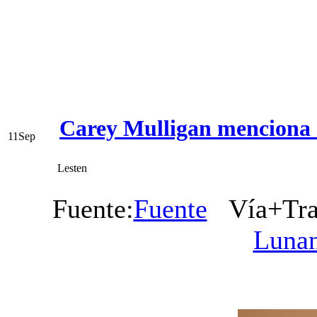
Carey Mulligan menciona a
11
Sep
Lesten
Fuente:
Fuente
Vía+Tra
Luna