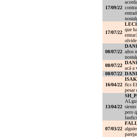
acorda
17/09/22
contra
entrad
nostal
LEC
que ha
17/07/22
entrar
olvide
DANI
08/07/22
años m
nostal
DANI
08/07/22
acá a 
08/07/22
DANI
ISAK
16/04/22
fics E
pesar 
SH_
ALgui
13/04/22
siento
pero q
fanfic
FAL
07/03/22
alguie
pareja