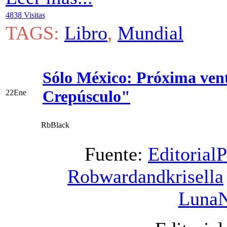
4838 Visitas
TAGS:
Libro
,
Mundial
Sólo México: Próxima venta
Crepúsculo"
22
Ene
RbBlack
Fuente:
Editorial
Robwardandkrisella
Luna