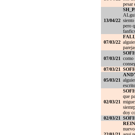
pesar 
SH_
ALgui
13/04/22
siento
pero q
fanfic
FAL
07/03/22
alguie
pareja
SOF
07/03/21
como c
conseg
07/03/21
SOF
AND
05/03/21
alguie
escrit
SOF
que pa
02/03/21
migue
siemrp
doy co
02/03/21
SOF
REI
nuevo,
22/01/21
aqui r