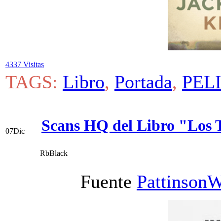
4337 Visitas
TAGS:
Libro
,
Portada
,
PEL
Scans HQ del Libro "Los 
07
Dic
RbBlack
Fuente
PattinsonW