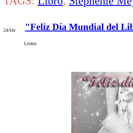
TAGS:
Libro
,
Stephenie Me
"Feliz Día Mundial del Li
24
Abr
Lesten