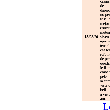
casars
de su 
dinero
no per
rosali
mejor 
conve
mutuam
15/03/20
viven 
aprox
tensió
esa te
refugi
de per
quedan
le lla
embar
pelean
la caf
viste 
bella,
a viej
ama
L