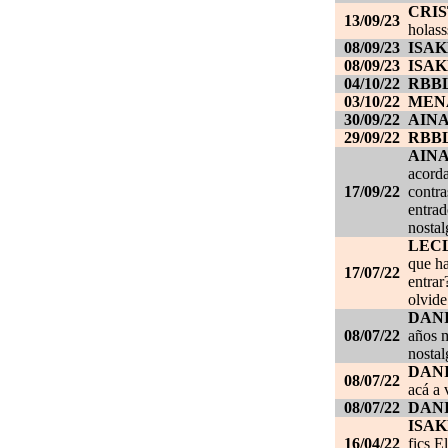
CRI
13/09/23
holass
08/09/23
ISAK
08/09/23
ISAK
04/10/22
RBB
03/10/22
MEN
30/09/22
AIN
29/09/22
RBB
AIN
acorda
17/09/22
contra
entrad
nostal
LEC
que ha
17/07/22
entrar
olvide
DANI
08/07/22
años m
nostal
DANI
08/07/22
acá a 
08/07/22
DANI
ISAK
16/04/22
fics E