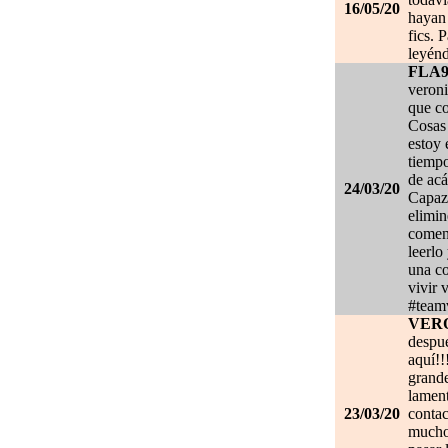
16/05/20
hayan 
fics. 
leyénd
FLA
veroni
que co
Cosas 
estoy
tiempo
de acá
24/03/20
Capaz 
elimin
coment
leerlo
una co
vivir 
#team
VER
despué
aquí!!
grand
lament
23/03/20
contac
mucho.