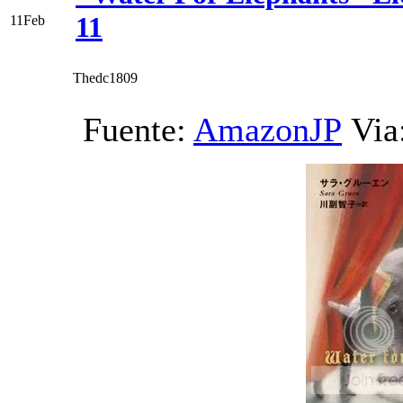
11
11
Feb
Thedc1809
Fuente:
AmazonJP
Via