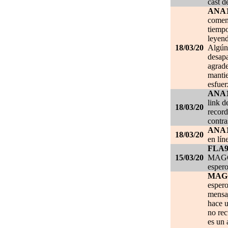
cast d
ANA
comen
tiempo
leyend
18/03/20
Algún 
desapa
agrade
mantie
esfuer
ANA
link d
18/03/20
record
contra
ANA
18/03/20
en lín
FLA
15/03/20
MAGGI
espero
MAG
espero
mensa
hace u
no re
es un 