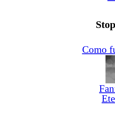
Stop
Como f
Fan
Ete