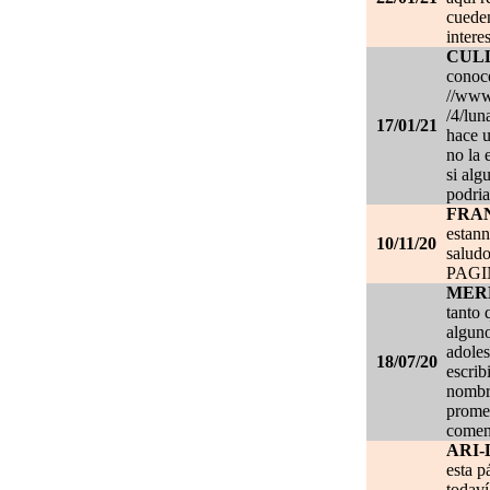
cueden
intere
CUL
conoce
//www.
/4/lun
17/01/21
hace u
no la 
si alg
podria
FRA
estan
10/11/20
salud
PAG
MER
tanto 
alguno
adoles
18/07/20
escrib
nombre
promet
coment
ARI-
esta p
todaví