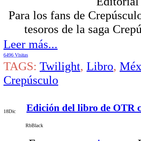
Editorial
Para los fans de Crepúscul
tesoros de la saga Crepú
Leer más...
6496 Visitas
TAGS:
Twilight
,
Libro
,
Méx
Crepúsculo
Edición del libro de OTR c
18
Dic
RbBlack