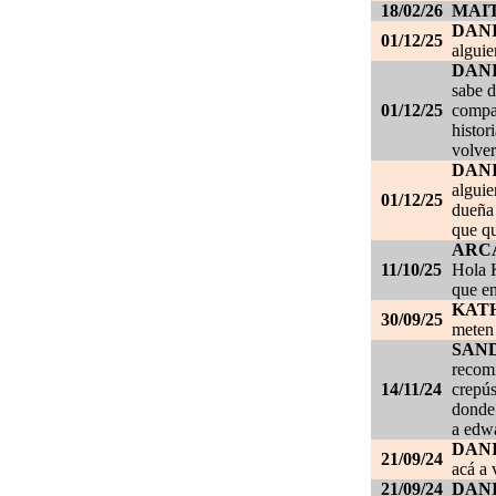
18/02/26
MAI
DAN
01/12/25
alguie
DAN
sabe d
01/12/25
compañ
histor
volver
DAN
alguie
01/12/25
dueña 
que qu
ARC
11/10/25
Hola K
que en
KAT
30/09/25
meten 
SAN
recom
14/11/24
crepús
donde
a edwa
DANI
21/09/24
acá a 
21/09/24
DANI