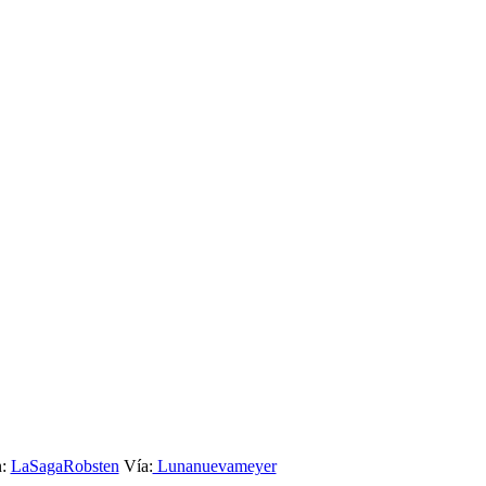
n:
LaSagaRobsten
Vía:
Lunanuevameyer