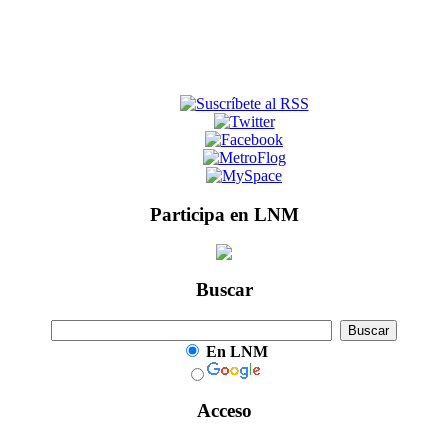
Participa en LNM
Buscar
En LNM
Acceso