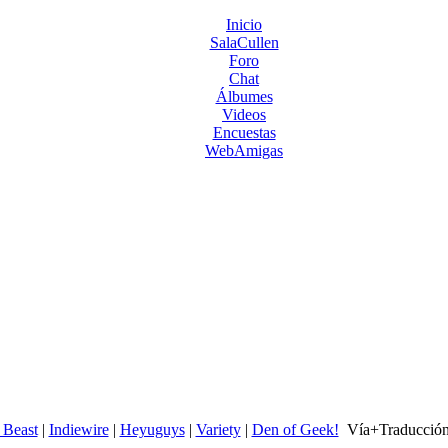
Inicio
SalaCullen
Foro
Chat
Álbumes
Videos
Encuestas
WebAmigas
 Beast
|
Indiewire
|
Heyuguys
|
Variety
|
Den of Geek!
Vía+
Traducció