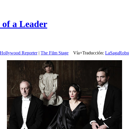
 of a Leader
Hollywood Reporter
|
The Film Stage
Vía+
Traducción:
LaSagaRobs