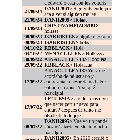
a edward o esta con los volturis
DANII2895>
Sigo volviendo por
21/09/24
acá a ver si alguien me lee
21/09/24
DANII2895>
Holaaa
CRISTIVAMPIZOMBI>
13/09/23
holasss
08/09/23
ISAKRISTEN>
alguien por aqui
08/09/23
ISAKRISTEN>
holis
04/10/22
RBBLACK>
Hola
03/10/22
MENACULLEN>
Holisssss
30/09/22
AINACULLEN13>
Hooollaa
29/09/22
RBBLACK>
Holaaaaa
AINACULLEN13>
Yo si me
acordaba de mi usuario y
17/09/22
contraseña, a pesar de no haber
entrado en años. Y si, qué
nostalgia!
LECLESIA>
alguien mas tuvo
que hacer perfil nuevo para
17/07/22
entrar?? despues de tanto me
olvide de todo jeje
DANII2895>
Vuelvo un par de
08/07/22
años más tarde xq siento mucha
nostalgia
DANII2895>
En 2020 escribi x