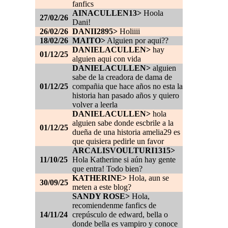
fanfics
AINACULLEN13>
Hoola
27/02/26
Dani!
26/02/26
DANII2895>
Holiiii
18/02/26
MAITO>
Alguien por aqui??
DANIELACULLEN>
hay
01/12/25
alguien aqui con vida
DANIELACULLEN>
alguien
sabe de la creadora de dama de
01/12/25
compañia que hace años no esta la
historia han pasado años y quiero
volver a leerla
DANIELACULLEN>
hola
alguien sabe donde escbrile a la
01/12/25
dueña de una historia amelia29 es
que quisiera pedirle un favor
ARCALISVOULTURI1315>
11/10/25
Hola Katherine si aún hay gente
que entra! Todo bien?
KATHERINE>
Hola, aun se
30/09/25
meten a este blog?
SANDY ROSE>
Hola,
recomiendenme fanfics de
14/11/24
crepúsculo de edward, bella o
donde bella es vampiro y conoce