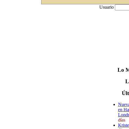
Usuario
Lo
M
Úl
Nueva
en Ha
Londr
días
Krist