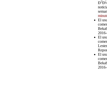
Ð°Ð¼ 
notici
seman
minut
El us
comen
Bekab
2016-
El us
comen
Leste
Repor
El us
comen
Bekab
2016-