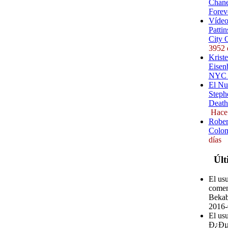
Chane
Forev
Vídeo
Pattin
City 
3952 
Kriste
Eisenb
NYC (
El Nu
Steph
Death
Hace
Rober
Colom
días
Últ
El us
comen
Bekab
2016-
El u
Ð¿Ð