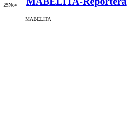
MABELITA-Reportera
25
Nov
MABELITA
Hola a todos y todas, pu
con mi presentación, mi f
de "reportera", es decir
subir noticias sobre esta 
Mi nombre por si algunas
María Isabel, tengo 15 añ
Ecuador y este gran fana
cuando yo tenía 11 años, 