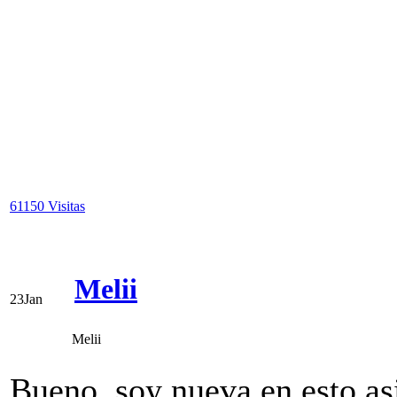
sólo una sino varias amiga
quiere un montón :))
Att: Mabe
61150 Visitas
Melii
23
Jan
Melii
Bueno, soy nueva en esto asi