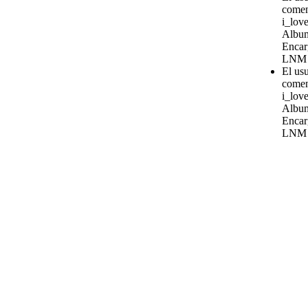
comen
i_love
Album
Encar
LNM
El us
comen
i_love
Album
Encar
LNM