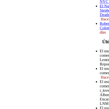
NYC (
El Nu
Steph
Death
Hace
Rober
Colom
días
Últ
El usu
comen
Leste
Repor
El us
comen
Hace
El us
comen
i_love
Album
Encar
LNM
El us