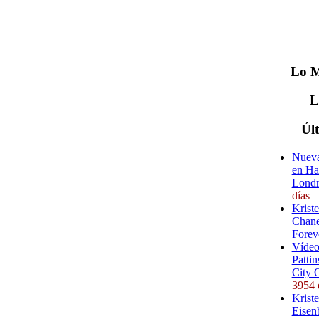
Lo
M
Úl
Nueva
en Ha
Londr
días
Krist
Chane
Forev
Vídeo
Pattin
City 
3954 
Kriste
Eisenb