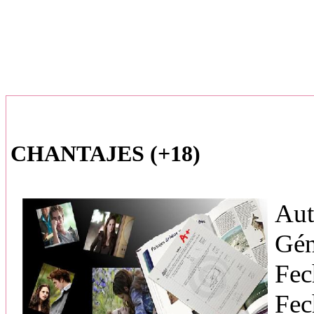
CHANTAJES (+18)
Aut
Gén
Fec
Fec