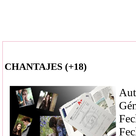
CHANTAJES (+18)
Aut
Gén
Fec
Fec