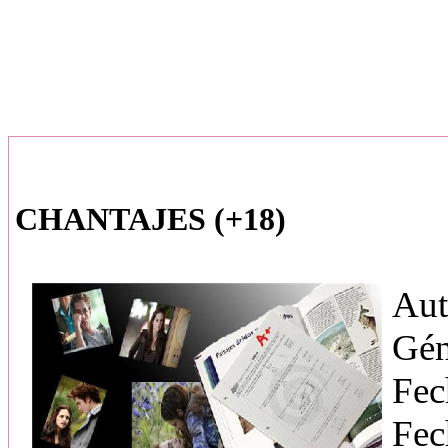
CHANTAJES (+18)
Aut
Gén
Fec
Fec