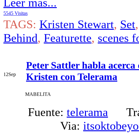
Leer más...
5545 Visitas
TAGS:
Kristen Stewart
,
Set
Behind
,
Featurette
,
scenes f
Peter Sattler habla acerc
Kristen con Telerama
12
Sep
MABELITA
Fuente:
telerama
Trad
Via:
itsoktobeyo