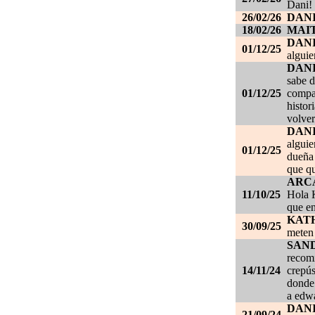
Dani!
26/02/26
DANI
18/02/26
MAI
DAN
01/12/25
alguie
DAN
sabe d
01/12/25
compañ
histor
volver
DAN
alguie
01/12/25
dueña 
que qu
ARC
11/10/25
Hola K
que en
KAT
30/09/25
meten 
SAN
recom
14/11/24
crepús
donde
a edwa
DANI
21/09/24