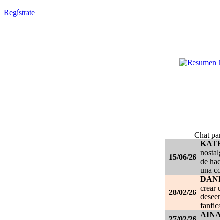
Regístrate
Chat par
KAT
nostal
15/06/26
de hac
una c
DANI
crear 
28/02/26
deseen
fanfic
AIN
27/02/26