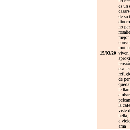
no re
es un 
casars
de su 
dinero
no per
rosali
mejor 
conve
mutuam
15/03/20
viven 
aprox
tensió
esa te
refugi
de per
quedan
le lla
embar
pelean
la caf
viste 
bella,
a viej
ama