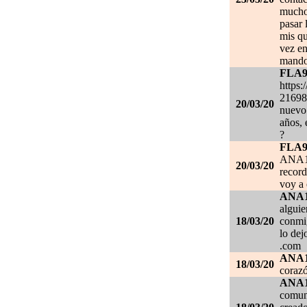
mucho.
pasar 
mis qu
vez en
mando
FLA
https:
21698
20/03/20
nuevo 
años, 
?
FLA
ANA1
20/03/20
record
voy a 
ANA
alguie
18/03/20
conmig
lo de
.com
ANA
18/03/20
corazó
ANA
comuni