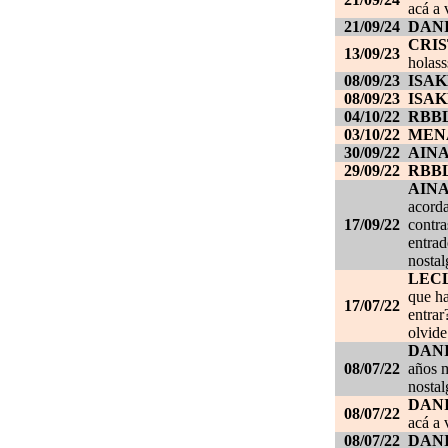
acá a 
21/09/24
DANI
CRI
13/09/23
holass
08/09/23
ISAK
08/09/23
ISAK
04/10/22
RBB
03/10/22
MEN
30/09/22
AIN
29/09/22
RBB
AIN
acorda
17/09/22
contra
entrad
nostal
LEC
que ha
17/07/22
entrar
olvide
DANI
08/07/22
años m
nostal
DANI
08/07/22
acá a 
08/07/22
DANI