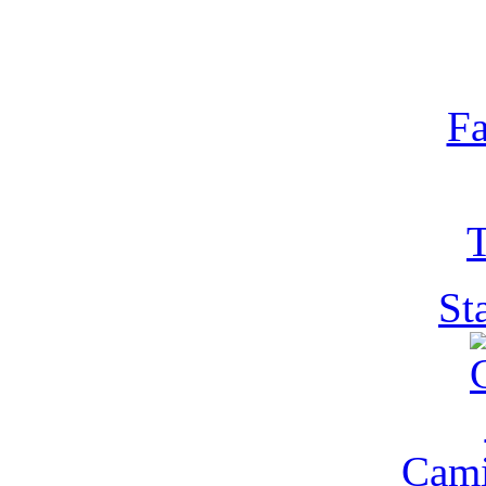
Fa
T
St
Cam