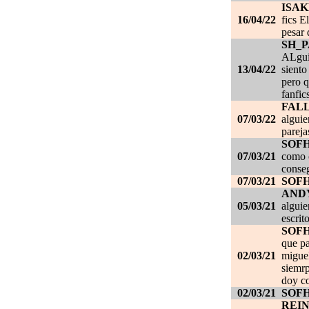
ISAK
16/04/22
fics E
pesar 
SH_
ALgui
13/04/22
siento
pero q
fanfic
FAL
07/03/22
alguie
pareja
SOF
07/03/21
como c
conseg
07/03/21
SOF
AND
05/03/21
alguie
escrit
SOF
que pa
02/03/21
migue
siemrp
doy co
02/03/21
SOF
REI