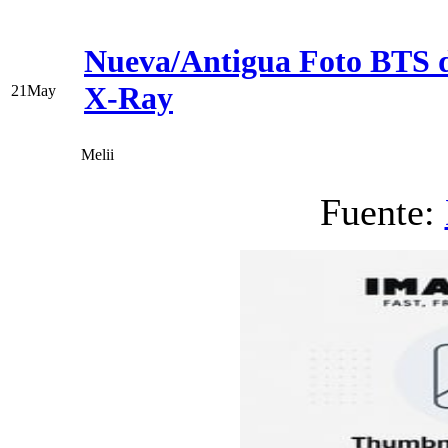
Nueva/Antigua Foto BTS d
X-Ray
21
May
Melii
Fuente: