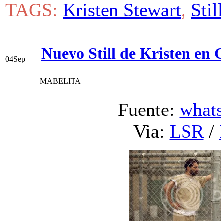
TAGS:
Kristen Stewart
,
Stil
Nuevo Still de Kristen e
04
Sep
MABELITA
Fuente:
whats
Via:
LSR
/