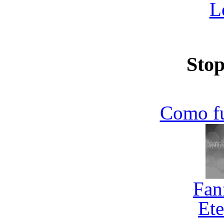
L
Stop
Como f
Fan
Ete