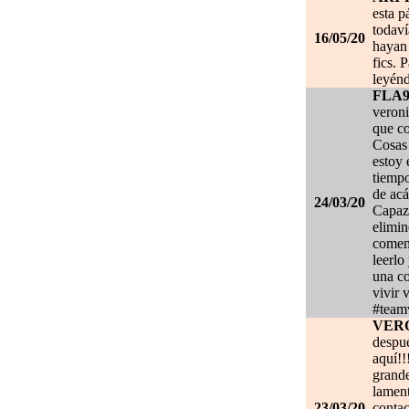
esta p
todaví
16/05/20
hayan 
fics. 
leyénd
FLA
veroni
que co
Cosas 
estoy
tiempo
de acá
24/03/20
Capaz 
elimin
coment
leerlo
una co
vivir 
#team
VER
despué
aquí!!
grand
lament
23/03/20
contac