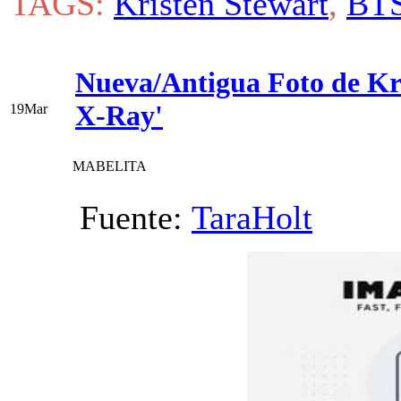
TAGS:
Kristen Stewart
,
BT
Nueva/Antigua Foto de Kri
X-Ray'
19
Mar
MABELITA
Fuente:
TaraHolt
Vi