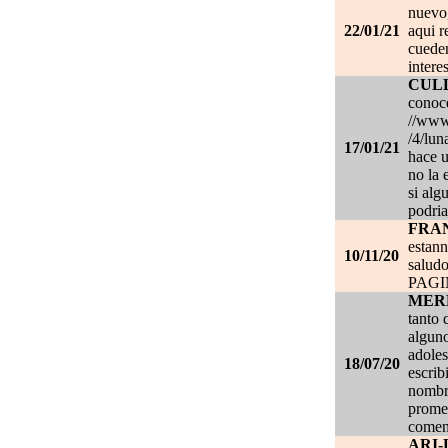
nuevo,
22/01/21
aqui r
cueden
intere
CUL
conoce
//www.
/4/lun
17/01/21
hace u
no la 
si alg
podria
FRA
estan
10/11/20
salud
PAG
MER
tanto 
alguno
adoles
18/07/20
escrib
nombre
promet
coment
ARI-