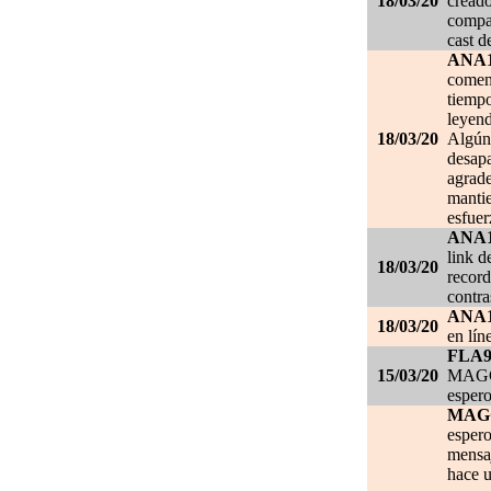
18/03/20
creado
compar
cast d
ANA
comen
tiempo
leyend
18/03/20
Algún 
desapa
agrade
mantie
esfuer
ANA
link d
18/03/20
record
contra
ANA
18/03/20
en lín
FLA
15/03/20
MAGGI
espero
MAG
espero
mensa
hace u