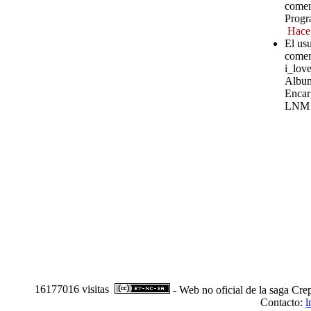
comen
Progr
Hace
El us
comen
i_love
Album
Encar
LNM
16177016 visitas
- Web no oficial de la saga Cre
Contacto:
l