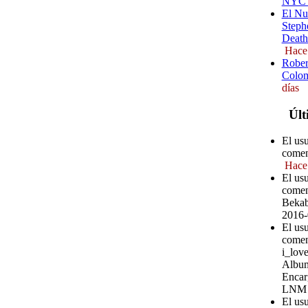
NYC (
El Nu
Steph
Death
Hace
Rober
Colom
días
Últ
El us
comen
Hace
El us
comen
Bekab
2016-
El us
comen
i_love
Album
Encar
LNM
El us