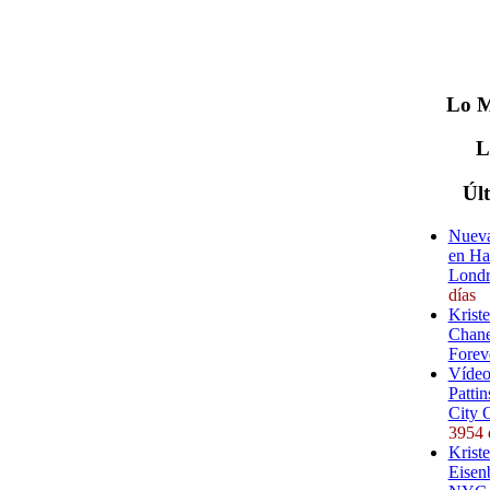
Lo
M
Úl
Nueva
en Ha
Londr
días
Krist
Chane
Forev
Vídeo
Pattin
City 
3954 
Kriste
Eisenb