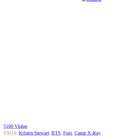
5100 Visitas
TAGS:
Kristen Stewart
,
BTS
,
Foto
,
Camp X-Ray