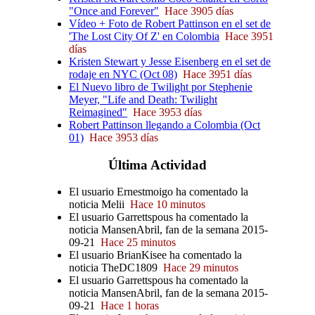
"Once and Forever"
Hace 3905 días
Vídeo + Foto de Robert Pattinson en el set de
'The Lost City Of Z' en Colombia
Hace 3951
días
Kristen Stewart y Jesse Eisenberg en el set de
rodaje en NYC (Oct 08)
Hace 3951 días
El Nuevo libro de Twilight por Stephenie
Meyer, "Life and Death: Twilight
Reimagined"
Hace 3953 días
Robert Pattinson llegando a Colombia (Oct
01)
Hace 3953 días
Última
Actividad
El usuario Ernestmoigo ha comentado la
noticia Melii
Hace 10 minutos
El usuario Garrettspous ha comentado la
noticia MansenAbril, fan de la semana 2015-
09-21
Hace 25 minutos
El usuario BrianKisee ha comentado la
noticia TheDC1809
Hace 29 minutos
El usuario Garrettspous ha comentado la
noticia MansenAbril, fan de la semana 2015-
09-21
Hace 1 horas