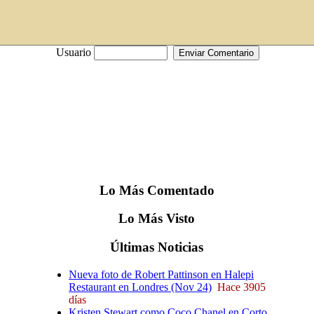
Usuario
Lo
Más
Comentado
Lo
Más
Visto
Últimas
Noticias
Nueva foto de Robert Pattinson en Halepi
Restaurant en Londres (Nov 24)
Hace 3905
días
Kristen Stewart como Coco Chanel en Corto