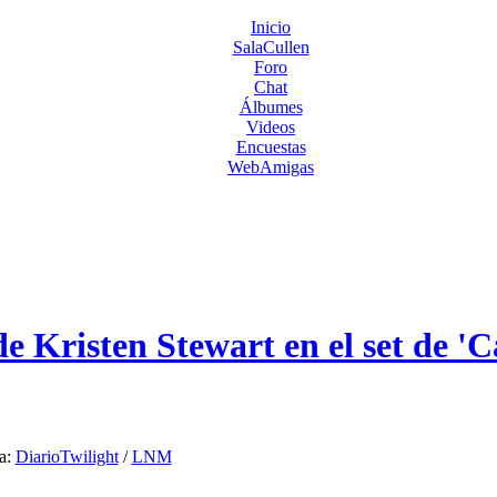
Inicio
SalaCullen
Foro
Chat
Álbumes
Videos
Encuestas
WebAmigas
 Kristen Stewart en el set de 
a:
DiarioTwilight
/
LNM