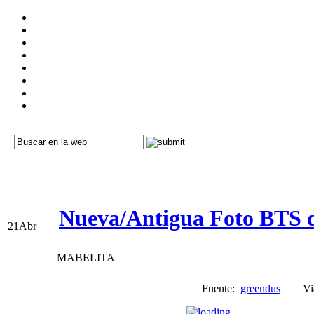
Nueva/Antigua Foto BTS de
21
Abr
MABELITA
Fuente:
greendus
Vi