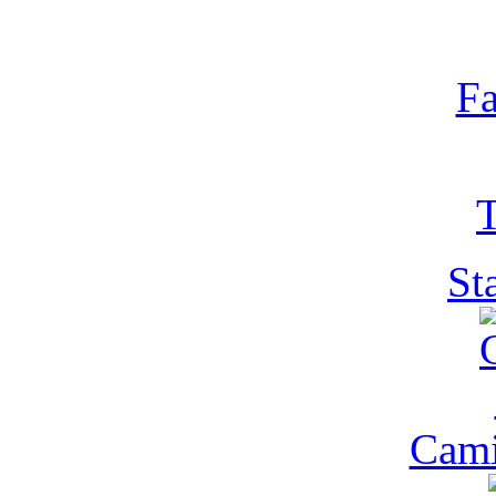
Fa
T
St
Cam