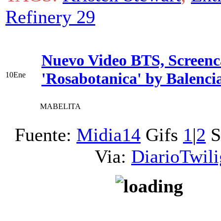
Refinery 29
Nuevo Video BTS, Screenc
'Rosabotanica' by Balenci
10
Ene
MABELITA
Fuente:
Midia14
Gifs
1
|
2
S
Via:
DiarioTwili