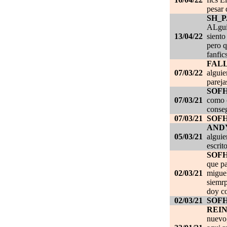
pesar 
SH_
ALgui
13/04/22
siento
pero q
fanfic
FAL
07/03/22
alguie
pareja
SOF
07/03/21
como c
conseg
07/03/21
SOF
AND
05/03/21
alguie
escrit
SOF
que pa
02/03/21
migue
siemrp
doy co
02/03/21
SOF
REI
nuevo,