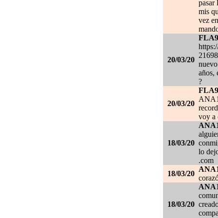
pasar 
mis qu
vez en
mando
FLA
https:
21698
20/03/20
nuevo 
años, 
?
FLA
ANA1
20/03/20
record
voy a 
ANA
alguie
18/03/20
conmig
lo de
.com
ANA
18/03/20
corazó
ANA
comuni
18/03/20
creado
compar