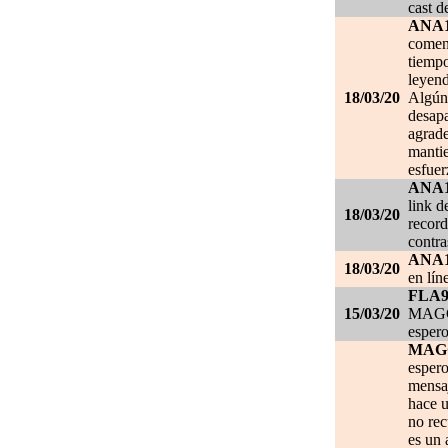
cast d
ANA
comen
tiempo
leyend
18/03/20
Algún 
desapa
agrade
mantie
esfuer
ANA
link d
18/03/20
record
contra
ANA
18/03/20
en lín
FLA
15/03/20
MAGGI
espero
MAG
espero
mensa
hace u
no re
es un 