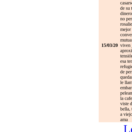
casars
de su 
dinero
no per
rosali
mejor 
conve
mutuam
15/03/20
viven 
aprox
tensió
esa te
refugi
de per
quedan
le lla
embar
pelean
la caf
viste 
bella,
a viej
ama
L