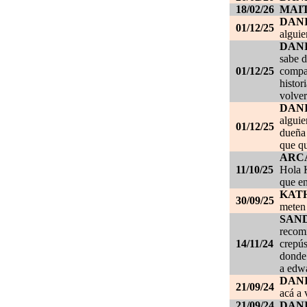
18/02/26
MAI
DAN
01/12/25
alguie
DAN
sabe d
01/12/25
compañ
histor
volver
DAN
alguie
01/12/25
dueña 
que qu
ARC
11/10/25
Hola K
que en
KAT
30/09/25
meten 
SAN
recom
14/11/24
crepús
donde
a edwa
DANI
21/09/24
acá a 
21/09/24
DANI