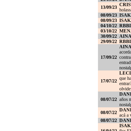
CRI
13/09/23
holass
08/09/23
ISAK
08/09/23
ISAK
04/10/22
RBB
03/10/22
MEN
30/09/22
AIN
29/09/22
RBB
AIN
acorda
17/09/22
contra
entrad
nostal
LEC
que ha
17/07/22
entrar
olvide
DANI
08/07/22
años m
nostal
DANI
08/07/22
acá a 
08/07/22
DANI
ISAK
16/04/22
fics E