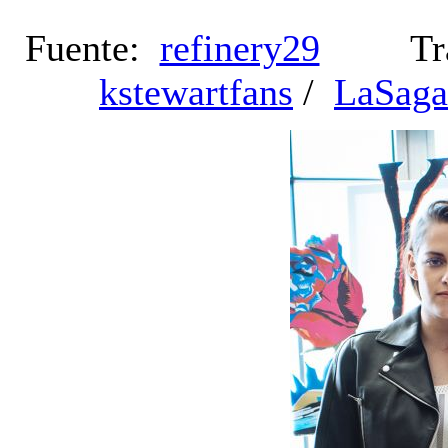
Fuente:
refinery29
Trad
kstewartfans
/
LaSaga