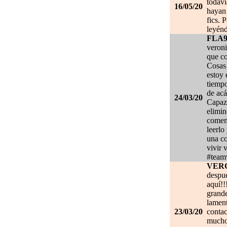
todaví
16/05/20
hayan 
fics. 
leyénd
FLA
veroni
que co
Cosas 
estoy
tiempo
de acá
24/03/20
Capaz 
elimin
coment
leerlo
una co
vivir 
#team
VER
despué
aquí!!
grand
lament
23/03/20
contac
mucho.