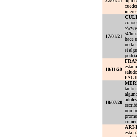
22/01/21
aqui r
cueden
intere
CUL
conoce
//www.
/4/lun
17/01/21
hace u
no la 
si alg
podria
FRA
estan
10/11/20
salud
PAG
MER
tanto 
alguno
adoles
18/07/20
escrib
nombre
promet
coment
ARI-
esta p