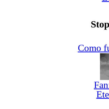
Stop
Como f
Fan
Ete