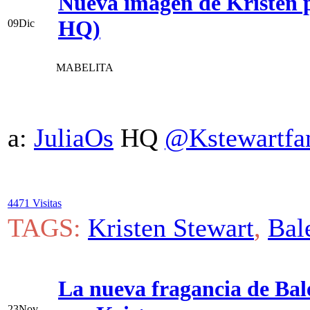
Nueva imagen de Kristen 
HQ)
09
Dic
MABELITA
a:
JuliaOs
HQ
@Kstewartfa
4471 Visitas
TAGS:
Kristen Stewart
,
Bal
La nueva fragancia de Bal
23
Nov