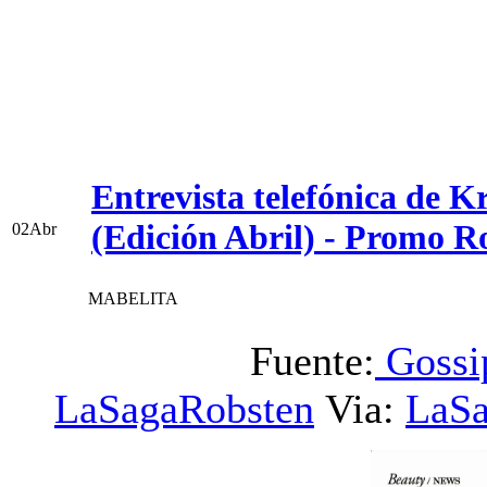
Entrevista telefónica de K
(Edición Abril) - Promo R
02
Abr
MABELITA
Fuente:
Gossi
LaSagaRobsten
Via:
LaSa