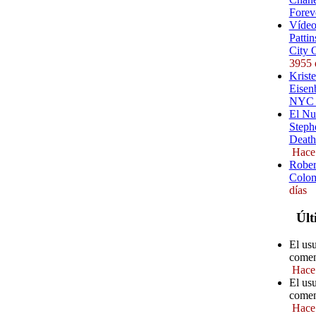
Forev
Vídeo
Pattin
City 
3955 
Kriste
Eisenb
NYC (
El Nu
Steph
Death
Hace
Rober
Colom
días
Últ
El us
comen
Hace
El us
comen
Hace