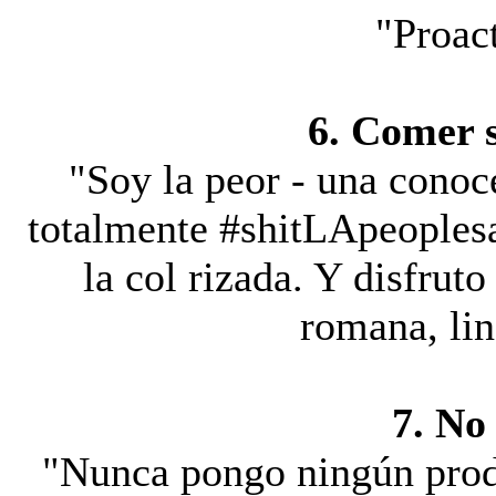
"Proac
6. Comer 
"Soy la peor - una cono
totalmente #shitLApeoples
la col rizada. Y disfrut
romana, li
7. No
"Nunca pongo ningún prod