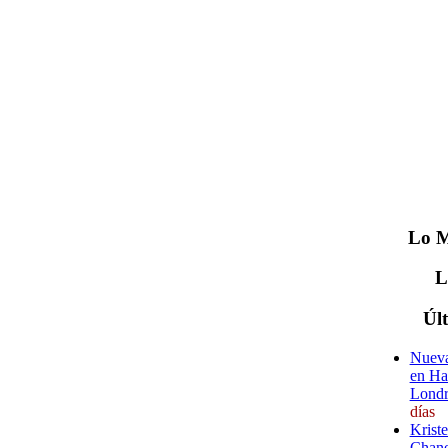
Lo
M
Úl
Nueva
en Ha
Londr
días
Krist
Chane