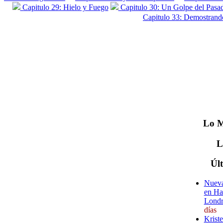
Capitulo 29: Hielo y Fuego
Capitulo 30: Un Golpe del Pasa
Capitulo 33: Demostrand
Lo
M
Úl
Nueva
en Ha
Londr
días
Krist