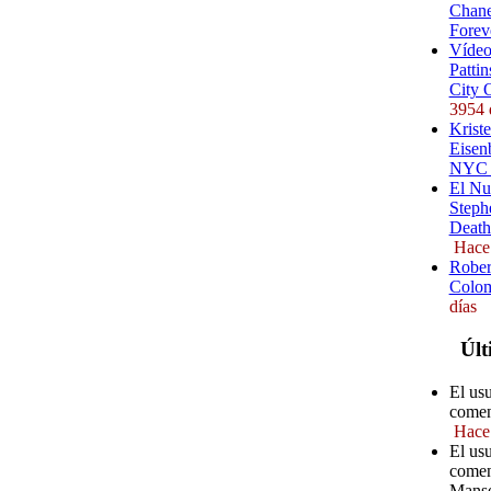
Chane
Forev
Vídeo
Pattin
City 
3954 
Kriste
Eisenb
NYC (
El Nu
Steph
Death
Hace
Rober
Colom
días
Últ
El us
comen
Hace
El us
comen
Manse