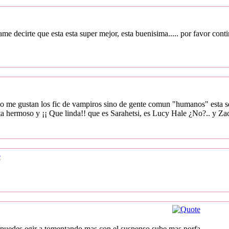
jame decirte que esta esta super mejor, esta buenisima..... por favor cont
no me gustan los fic de vampiros sino de gente comun "humanos" esta s
sta hermoso y ¡¡ Que linda!! que es Sarahetsi, es Lucy Hale ¿No?.. y Zac
s puedes egir a tomentando mas con el suspenso sube mas porfa