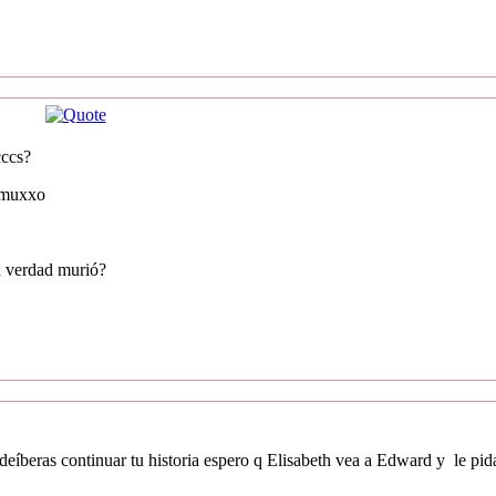
cccs?
ó muxxo
n verdad murió?
eíberas continuar tu historia espero q Elisabeth vea a Edward y le pida