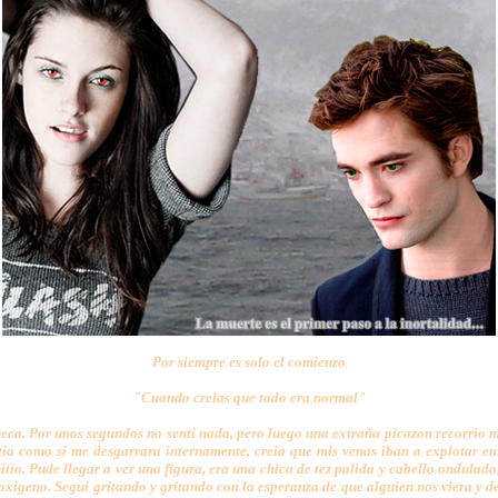
Por siempre es solo el comienzo
"Cuando creias que todo era normal"
eca. Por unos segundos no senti nada, pero luego una extraña picazon recorrio mi 
ntia como si me desgarrara internamente, creia que mis venas iban a explotar e
tio. Pude llegar a ver una figura, era una chica de tez palida y cabello ondulado
 oxigeno. Segui gritando y gritando con la esperanza de que alguien nos viera y d