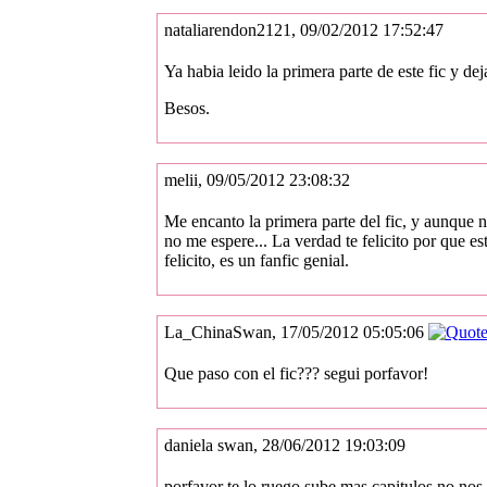
nataliarendon2121, 09/02/2012 17:52:47
Ya habia leido la primera parte de este fic y de
Besos.
melii, 09/05/2012 23:08:32
Me encanto la primera parte del fic, y aunque 
no me espere... La verdad te felicito por que e
felicito, es un fanfic genial.
La_ChinaSwan, 17/05/2012 05:05:06
Que paso con el fic??? segui porfavor!
daniela swan, 28/06/2012 19:03:09
porfavor te lo ruego sube mas capitulos no no