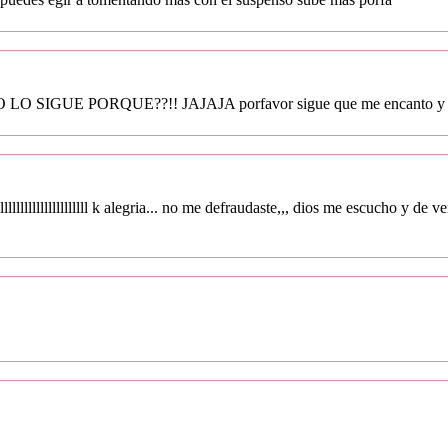
UE PORQUE??!! JAJAJA porfavor sigue que me encanto y quiero 
lllllllllllllllllllllllll k alegria... no me defraudaste,,, dios me escucho y de