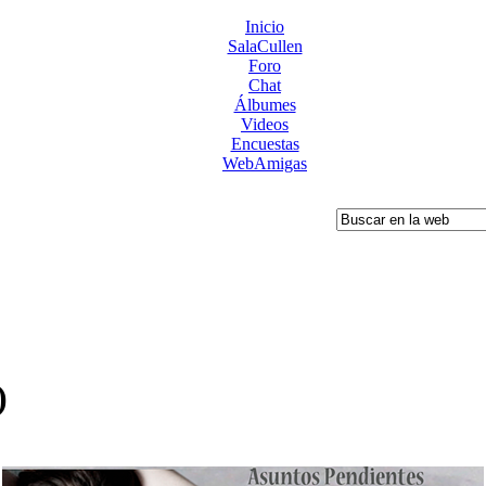
Inicio
SalaCullen
Foro
Chat
Álbumes
Videos
Encuestas
WebAmigas
)