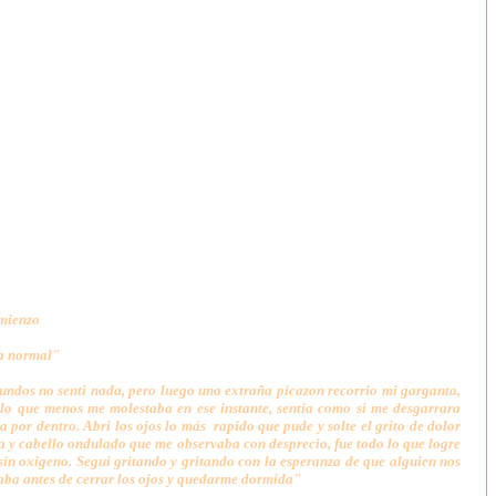
omienzo
a normal"
gundos no senti nada, pero luego una extraña picazon recorrio mi garganta,
a lo que menos me molestaba en ese instante, sentia como si me desgarrara
por dentro. Abri los ojos lo más rapido que pude y solte el grito de dolor
da y cabello ondulado que me observaba con desprecio, fue todo lo que logre
 sin oxigeno. Segui gritando y gritando con la esperanza de que alguien nos
daba antes de cerrar los ojos y quedarme dormida"