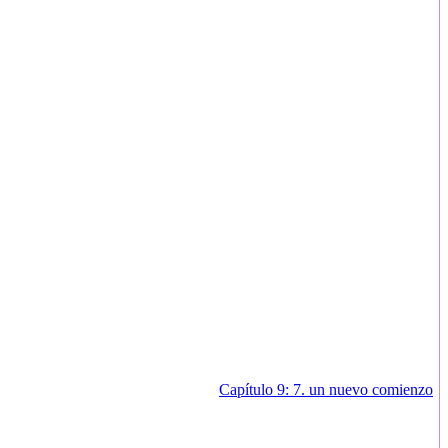
ba helada, tenia los ojos abiertos pero sin mirar a ninguna direccion,
 estaba muerto, realmente estaba muerto..cerre los ojos y deje que
, habia muerto con la duda de si su hija estaria viva o no.
rada confirmara lo obvio, me miraba con odio y desprecio.
Capítulo 9: 7. un nuevo comienzo