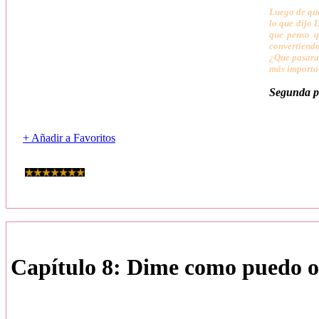
Luego de que
lo que dijo 
que penso q
convertiendo
¿Que pasara 
más importan
Segunda pa
+ Añadir a Favoritos
Capítulo 8: Dime como puedo oir