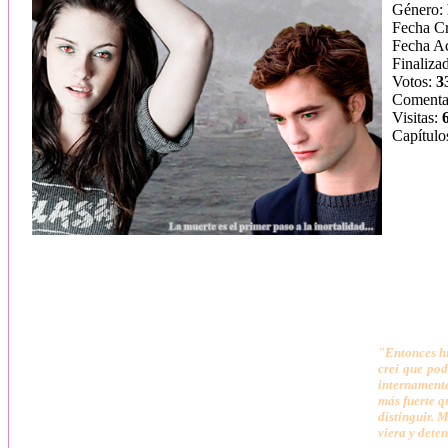
Género:
Fecha C
Fecha Ac
Finaliza
Votos:
3
Comenta
Visitas:
Capítulo
"Entonces hi
crei que pod
internamente
más fuerte q
distinguir. 
viera y dete