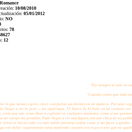
Romance
reación:
10/08/2010
tualización:
05/01/2012
do:
NO
3
rios:
78
68627
s:
12
Por siempre es solo el c
"Cuando creias que todo er
zo lo que menos espere, clavo con fuerza sus dientes en mi muñeca. Por unos se
ia llegar a ser lo peor ... me equivoque. El hueco de la bala en mi corazon er
, creia que mis venas iban a explotar en cualquier momento, como si me quemara 
ue mi cuerpo me permitio. Pude llegar a ver una figura, era una chica de tez pali
Mi vision se hacia cada vez más nitida mientras sentia como si me fuera a quedar
nga este dolor 'seguramente estoy muriendo' susurre con el poco aire que me que