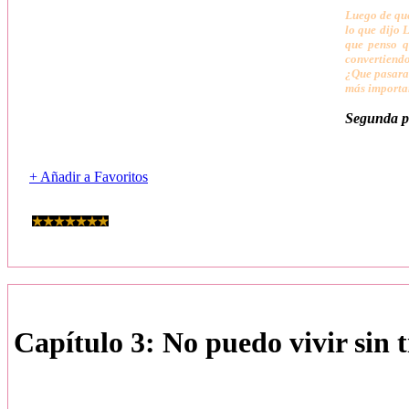
Luego de que
lo que dijo 
que penso q
convertiendo
¿Que pasara 
más importan
Segunda pa
+ Añadir a Favoritos
Capítulo 3: No puedo vivir sin t