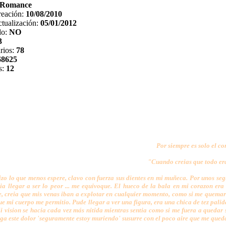
Romance
reación:
10/08/2010
tualización:
05/01/2012
do:
NO
3
rios:
78
68625
s:
12
Por siempre es solo el c
"Cuando creias que todo er
zo lo que menos espere, clavo con fuerza sus dientes en mi muñeca. Por unos se
ia llegar a ser lo peor ... me equivoque. El hueco de la bala en mi corazon er
, creia que mis venas iban a explotar en cualquier momento, como si me quemara 
ue mi cuerpo me permitio. Pude llegar a ver una figura, era una chica de tez pali
Mi vision se hacia cada vez más nitida mientras sentia como si me fuera a quedar
nga este dolor 'seguramente estoy muriendo' susurre con el poco aire que me que