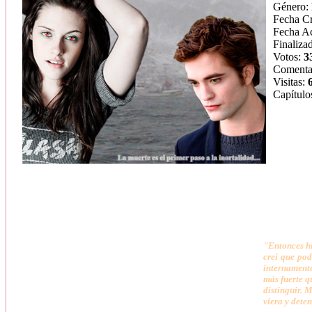
Género:
Fecha C
Fecha Ac
Finaliza
Votos:
3
Comenta
Visitas:
Capítulo
"Entonces hi
crei que pod
internamente
más fuerte q
distinguir. 
viera y dete