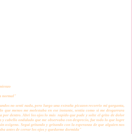
omienzo
a normal"
gundos no senti nada, pero luego una extraña picazon recorrio mi garganta,
a lo que menos me molestaba en ese instante, sentia como si me desgarrara
por dentro. Abri los ojos lo más rapido que pude y solte el grito de dolor
da y cabello ondulado que me observaba con desprecio, fue todo lo que logre
 sin oxigeno. Segui gritando y gritando con la esperanza de que alguien nos
daba antes de cerrar los ojos y quedarme dormida"