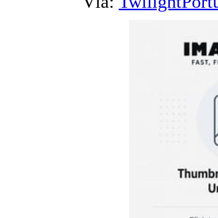
Vía:
TwilightPort