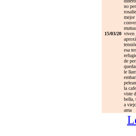
dinero
no per
rosali
mejor 
conve
mutuam
15/03/20
viven 
aprox
tensió
esa te
refugi
de per
quedan
le lla
embar
pelean
la caf
viste 
bella,
a viej
ama
L