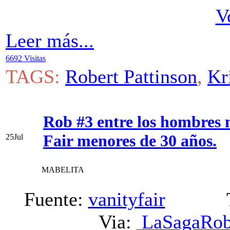
V
Leer más...
6692 Visitas
TAGS:
Robert Pattinson
,
Kr
Rob #3 entre los hombres m
Fair menores de 30 años.
25
Jul
MABELITA
Fuente:
vanityfair
Trad
Via:
LaSagaRob