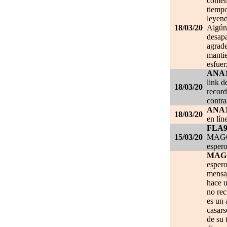
comen
tiempo
leyend
18/03/20
Algún 
desapa
agrade
mantie
esfuer
ANA
link d
18/03/20
record
contra
ANA
18/03/20
en lín
FLA
15/03/20
MAGGI
espero
MAG
espero
mensa
hace u
no re
es un 
casars
de su 