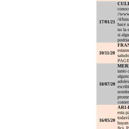
CUL
conoce
//www.
/4/lun
17/01/21
hace u
no la 
si alg
podria
FRA
estan
10/11/20
salud
PAG
MER
tanto 
alguno
adoles
18/07/20
escrib
nombre
promet
coment
ARI-
esta p
todaví
16/05/20
hayan 
fics. 