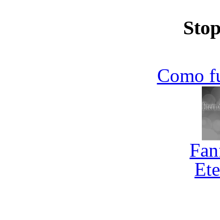
Stop
Como f
Fan
Ete