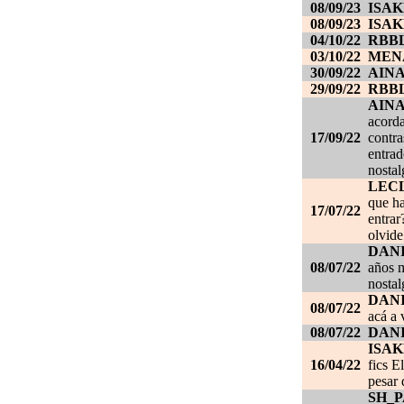
08/09/23
ISAK
08/09/23
ISAK
04/10/22
RBB
03/10/22
MEN
30/09/22
AIN
29/09/22
RBB
AIN
acorda
17/09/22
contra
entrad
nostal
LEC
que ha
17/07/22
entrar
olvide
DANI
08/07/22
años m
nostal
DANI
08/07/22
acá a 
08/07/22
DANI
ISAK
16/04/22
fics E
pesar 
SH_