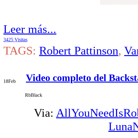
Leer más...
3425 Visitas
TAGS:
Robert Pattinson
,
Va
Video completo del Backst
18
Feb
RbBlack
Via:
AllYouNeedIsRo
Luna