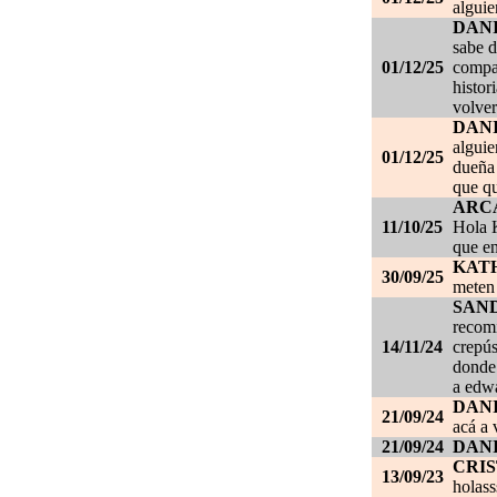
alguie
DAN
sabe d
01/12/25
compañ
histor
volver
DAN
alguie
01/12/25
dueña 
que qu
ARC
11/10/25
Hola K
que en
KAT
30/09/25
meten 
SAN
recom
14/11/24
crepús
donde
a edwa
DANI
21/09/24
acá a 
21/09/24
DANI
CRI
13/09/23
holass