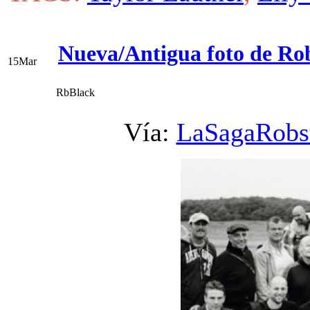
Nueva/Antigua foto de Rob
15
Mar
RbBlack
Vía:
LaSagaRobs