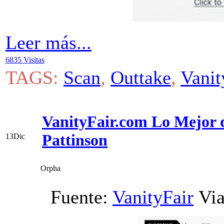
Leer más...
6835 Visitas
TAGS:
Scan
,
Outtake
,
Vanit
VanityFair.com Lo Mejor d
Pattinson
13
Dic
Orpha
Fuente:
VanityFair
Vi