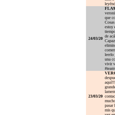
leyénd
FLA
veroni
que co
Cosas 
estoy
tiempo
de acá
24/03/20
Capaz 
elimin
coment
leerlo
una co
vivir 
#team
VER
despué
aquí!!
grand
lament
23/03/20
contac
mucho.
pasar 
mis qu
vez en