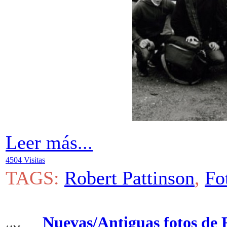
Leer más...
4504 Visitas
TAGS:
Robert Pattinson
,
Fo
Nuevas/Antiguas fotos de 