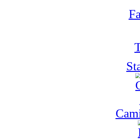
Fa
T
St
Cam