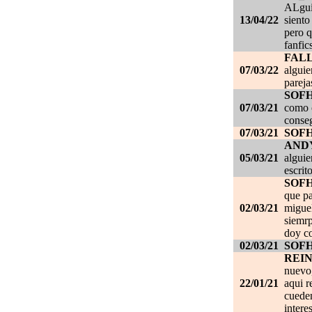
ALgui
13/04/22
siento
pero q
fanfic
FAL
07/03/22
alguie
pareja
SOF
07/03/21
como c
conseg
07/03/21
SOF
AND
05/03/21
alguie
escrit
SOF
que pa
02/03/21
migue
siemrp
doy co
02/03/21
SOF
REI
nuevo,
22/01/21
aqui r
cueden
intere