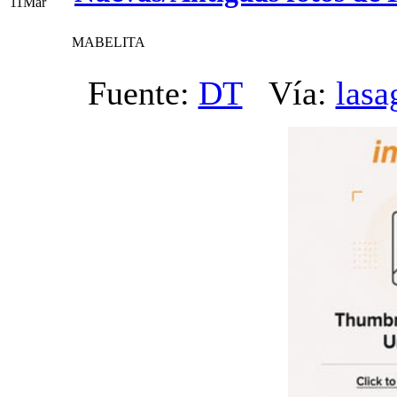
11
Mar
MABELITA
Fuente:
DT
Vía:
lasa