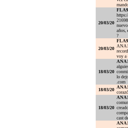
mando
FLA
https:
21698
20/03/20
nuevo 
años, 
?
FLA
ANA1
20/03/20
record
voy a 
ANA
alguie
18/03/20
conmig
lo de
.com
ANA
18/03/20
corazó
ANA
comuni
18/03/20
creado
compar
cast d
ANA