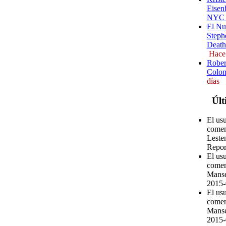
Eisenb
NYC (
El Nu
Steph
Death
Hace
Rober
Colom
días
Últ
El us
comen
Leste
Repor
El us
comen
Manse
2015-
El us
comen
Manse
2015-