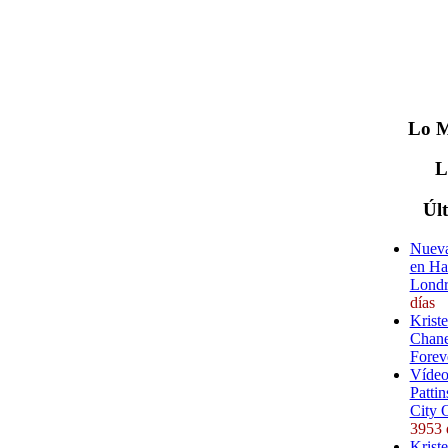
Lo
M
Úl
Nueva
en Ha
Londr
días
Krist
Chane
Forev
Vídeo
Pattin
City 
3953 
Kriste