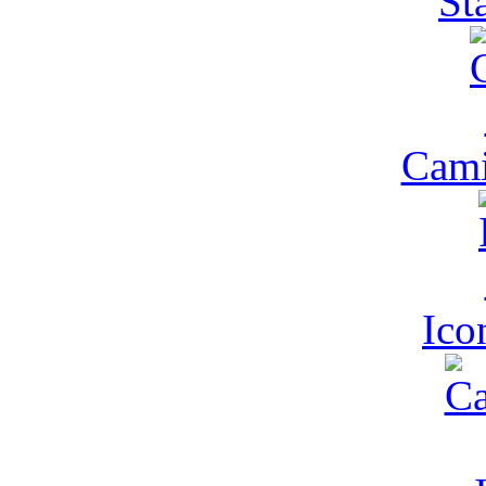
St
Cam
Ic