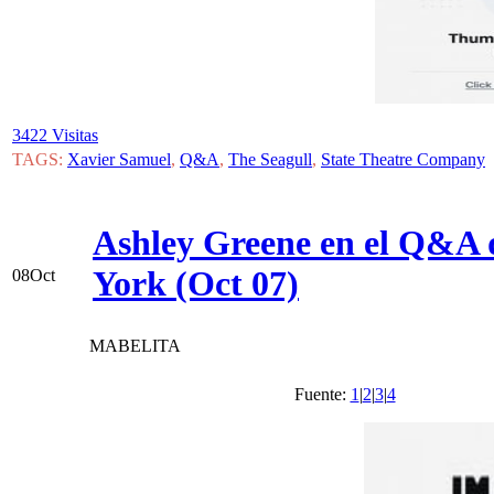
3422 Visitas
TAGS:
Xavier Samuel
,
Q&A
,
The Seagull
,
State Theatre Company
Ashley Greene en el Q&A 
York (Oct 07)
08
Oct
MABELITA
Fuente:
1
|
2
|
3
|
4
Vi