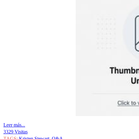
Leer más...
3329 Visitas
TAGS:
Kristen Stewart
,
Q&A