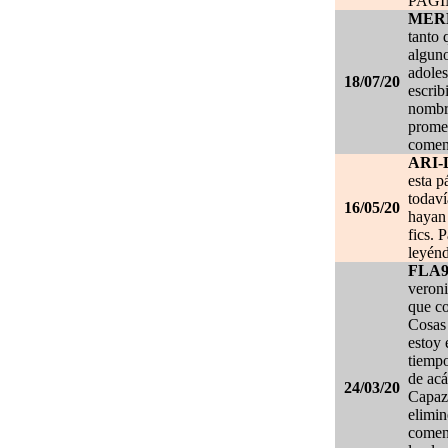
PAG
MER
tanto 
alguno
adoles
18/07/20
escrib
nombre
promet
coment
ARI-
esta p
todaví
16/05/20
hayan 
fics. 
leyénd
FLA
veroni
que co
Cosas 
estoy
tiempo
de acá
24/03/20
Capaz 
elimin
coment