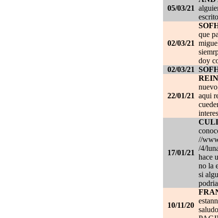
05/03/21
alguie
escrit
SOF
que pa
02/03/21
migue
siemrp
doy co
02/03/21
SOF
REI
nuevo,
22/01/21
aqui r
cueden
intere
CUL
conoce
//www.
/4/lun
17/01/21
hace u
no la 
si alg
podria
FRA
estan
10/11/20
salud