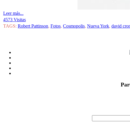
Leer más...
4573 Visitas
TAGS:
Robert Pattinson
,
Fotos
,
Cosmopolis
,
Nueva York
,
david cro
Par