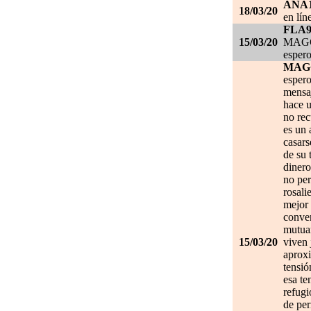
ANA
18/03/20
en lín
FLA
15/03/20
MAGGI
espero
MAG
espero
mensa
hace u
no re
es un 
casars
de su 
dinero
no per
rosali
mejor 
conve
mutuam
15/03/20
viven 
aprox
tensió
esa te
refugi
de per