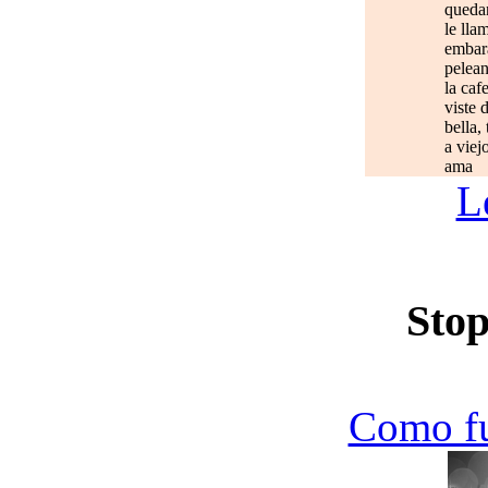
quedan
le lla
embar
pelean
la caf
viste 
bella,
a viej
ama
L
Stop
Como f