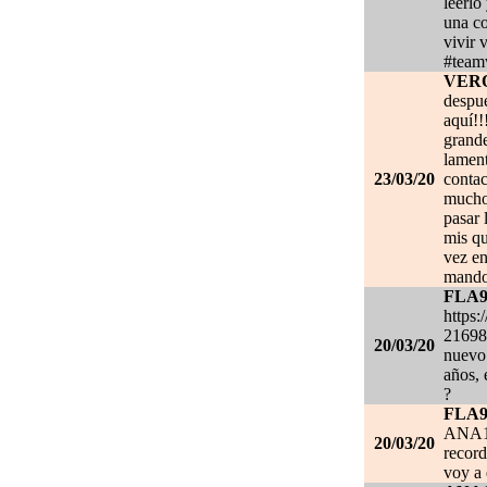
leerlo
una co
vivir 
#team
VER
despué
aquí!!
grand
lament
23/03/20
contac
mucho.
pasar 
mis qu
vez en
mando
FLA
https:
21698
20/03/20
nuevo 
años, 
?
FLA
ANA1
20/03/20
record
voy a 