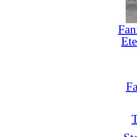
Fan
Ete
Fa
T