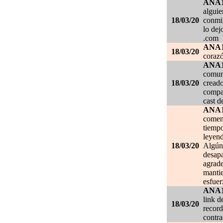
ANA
alguie
18/03/20
conmig
lo de
.com
ANA
18/03/20
corazó
ANA
comuni
18/03/20
creado
compar
cast d
ANA
comen
tiempo
leyend
18/03/20
Algún 
desapa
agrade
mantie
esfuer
ANA
link d
18/03/20
record
contra