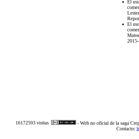
El us
comen
Leste
Repor
El us
comen
Manse
2015-
16172593 visitas
- Web no oficial de la saga Cre
Contacto:
l