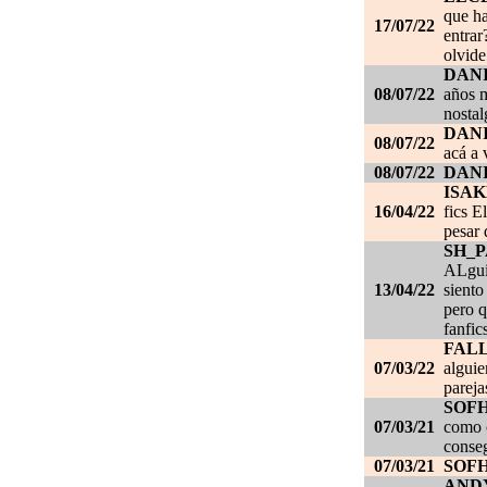
que ha
17/07/22
entrar
olvide
DANI
08/07/22
años m
nostal
DANI
08/07/22
acá a 
08/07/22
DANI
ISAK
16/04/22
fics E
pesar 
SH_
ALgui
13/04/22
siento
pero q
fanfic
FAL
07/03/22
alguie
pareja
SOF
07/03/21
como c
conseg
07/03/21
SOF
AND