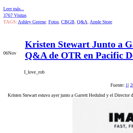
Leer más...
3767 Visitas
TAGS:
Ashley Greene
,
Fotos
,
CBGB
,
Q&A
,
Apple Store
Kristen Stewart Junto a G
Q&A de OTR en Pacific D
06
Nov
I_love_rob
Fuente:
1
|
2
Kristen Stewart estuvo ayer junto a Garrett Hedulnd y el Director 