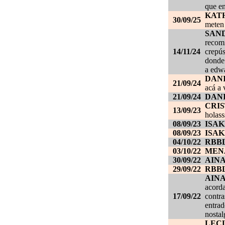
que en
KAT
30/09/25
meten 
SAN
recom
14/11/24
crepús
donde
a edwa
DANI
21/09/24
acá a 
21/09/24
DANI
CRI
13/09/23
holass
08/09/23
ISAK
08/09/23
ISAK
04/10/22
RBB
03/10/22
MEN
30/09/22
AIN
29/09/22
RBB
AIN
acorda
17/09/22
contra
entrad
nostal
LEC