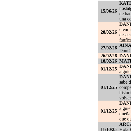
KAT
nostal
15/06/26
de hac
una c
DANI
crear 
28/02/26
deseen
fanfic
AIN
27/02/26
Dani!
26/02/26
DANI
18/02/26
MAI
DAN
01/12/25
alguie
DAN
sabe d
01/12/25
compañ
histor
volver
DAN
alguie
01/12/25
dueña 
que qu
ARC
11/10/25
Hola K