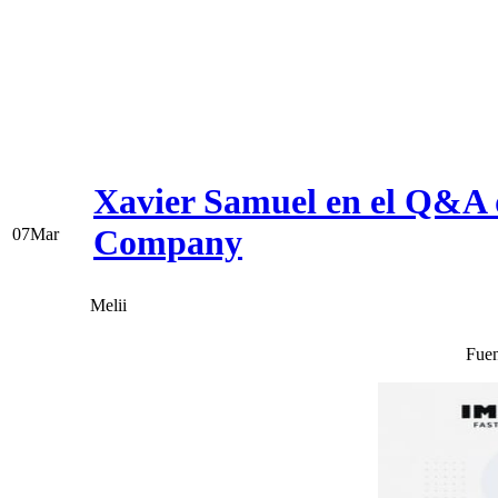
Xavier Samuel en el Q&A d
Company
07
Mar
Melii
Fuen