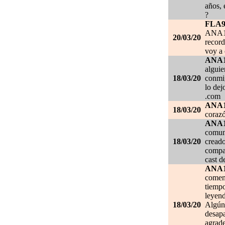
años, 
?
FLA
ANA1
20/03/20
record
voy a 
ANA
alguie
18/03/20
conmig
lo de
.com
ANA
18/03/20
corazó
ANA
comuni
18/03/20
creado
compar
cast d
ANA
comen
tiempo
leyend
18/03/20
Algún 
desapa
agrade