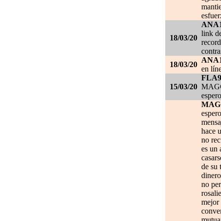
mantie
esfuer
ANA
link d
18/03/20
record
contra
ANA
18/03/20
en lín
FLA
15/03/20
MAGGI
espero
MAG
espero
mensa
hace u
no re
es un 
casars
de su 
dinero
no per
rosali
mejor 
conve
mutuam