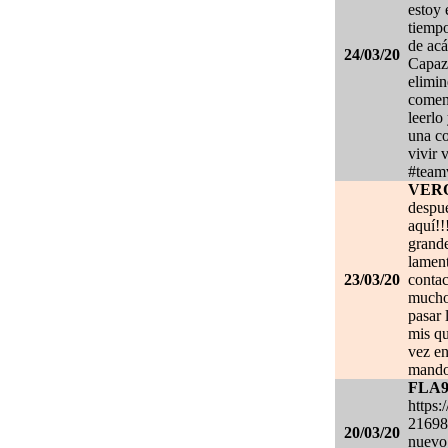
estoy
tiempo
de acá
24/03/20
Capaz 
elimin
coment
leerlo
una co
vivir 
#team
VER
despué
aquí!!
grand
lament
23/03/20
contac
mucho.
pasar 
mis qu
vez en
mando
FLA
https:
21698
20/03/20
nuevo 