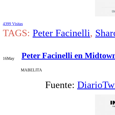
4399 Visitas
TAGS:
Peter Facinelli
,
Shar
Peter Facinelli en Midto
16
May
MABELITA
Fuente:
DiarioTwi