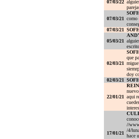
07/03/22
alguie
pareja
SOF
07/03/21
como c
conseg
07/03/21
SOF
AND
05/03/21
alguie
escrit
SOF
que pa
02/03/21
migue
siemrp
doy co
02/03/21
SOF
REI
nuevo,
22/01/21
aqui r
cueden
intere
CUL
conoce
//www.
/4/lun
17/01/21
hace u