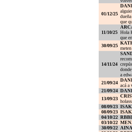
volver
DAN
alguie
01/12/25
dueña 
que qu
ARC
11/10/25
Hola K
que en
KAT
30/09/25
meten 
SAN
recom
14/11/24
crepús
donde
a edwa
DANI
21/09/24
acá a 
21/09/24
DANI
CRI
13/09/23
holass
08/09/23
ISAK
08/09/23
ISAK
04/10/22
RBB
03/10/22
MEN
30/09/22
AIN