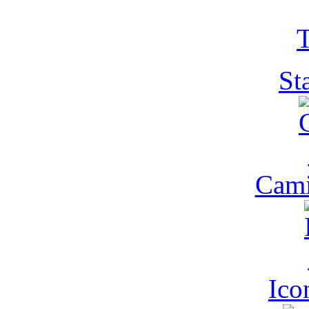
T
St
Cam
Ic