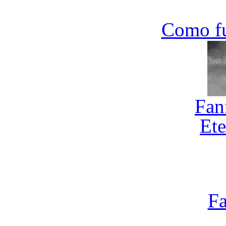
Como f
Fan
Ete
Fa