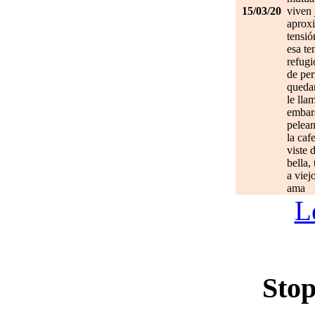
15/03/20
viven 
aprox
tensió
esa te
refugi
de per
quedan
le lla
embar
pelean
la caf
viste 
bella,
a viej
ama
L
Stop