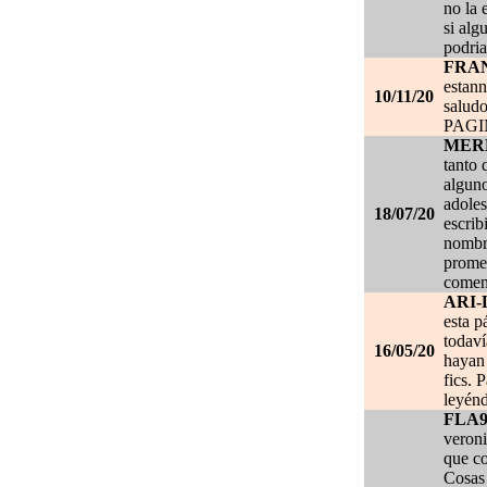
no la 
si alg
podria
FRA
estan
10/11/20
salud
PAG
MER
tanto 
alguno
adoles
18/07/20
escrib
nombre
promet
coment
ARI-
esta p
todaví
16/05/20
hayan 
fics. 
leyénd
FLA
veroni
que co
Cosas 