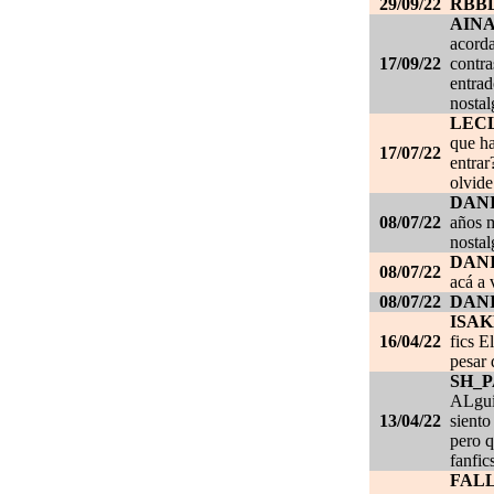
29/09/22
RBB
AIN
acorda
17/09/22
contra
entrad
nostal
LEC
que ha
17/07/22
entrar
olvide
DANI
08/07/22
años m
nostal
DANI
08/07/22
acá a 
08/07/22
DANI
ISAK
16/04/22
fics E
pesar 
SH_
ALgui
13/04/22
siento
pero q
fanfic
FAL