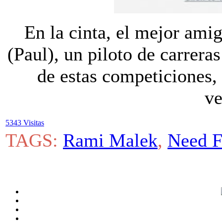
En la cinta, el mejor am
(Paul), un piloto de carrera
de estas competiciones,
ve
5343 Visitas
TAGS:
Rami Malek
,
Need F