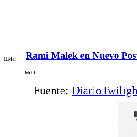
Rami Malek en Nuevo Post
11
Mar
Melii
Fuente:
DiarioTwiligh