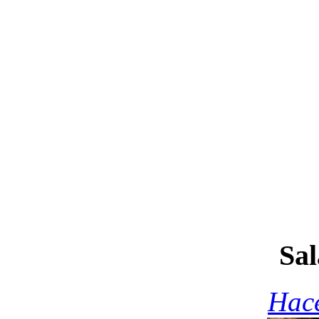
Sal
Hace