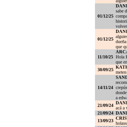
alguie
DAN
sabe d
01/12/25
compañ
histor
volver
DAN
alguie
01/12/25
dueña 
que qu
ARC
11/10/25
Hola K
que en
KAT
30/09/25
meten 
SAN
recom
14/11/24
crepús
donde
a edwa
DANI
21/09/24
acá a 
21/09/24
DANI
CRI
13/09/23
holass