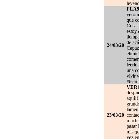
leyénd
FLA
veroni
que co
Cosas 
estoy
tiempo
de acá
24/03/20
Capaz 
elimin
coment
leerlo
una co
vivir 
#team
VER
despué
aquí!!
grand
lament
23/03/20
contac
mucho.
pasar 
mis qu
vez en