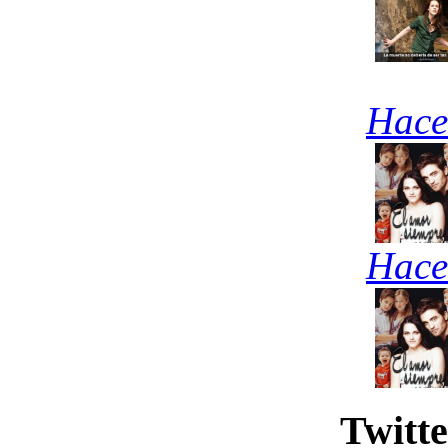
Hace
Hace
Twitte