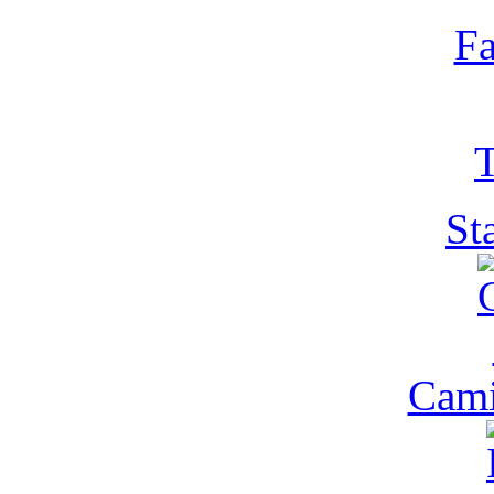
Fa
T
St
Cam