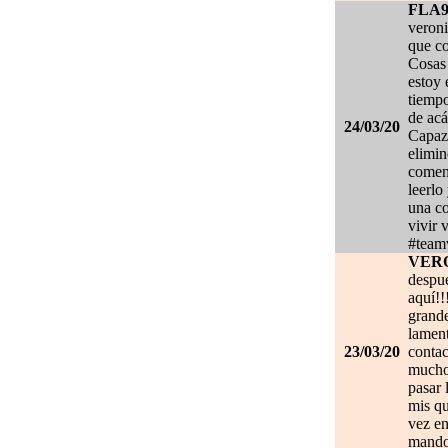
FLA
veroni
que co
Cosas 
estoy
tiempo
de acá
24/03/20
Capaz 
elimin
coment
leerlo
una co
vivir 
#team
VER
despué
aquí!!
grand
lament
23/03/20
contac
mucho.
pasar 
mis qu
vez en
mando