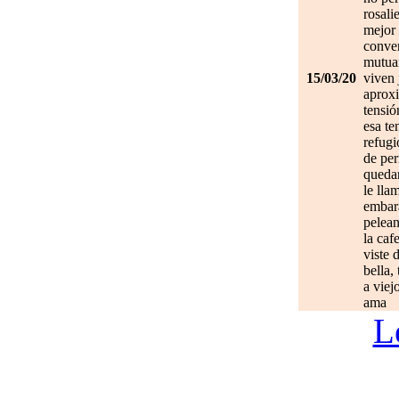
rosali
mejor 
conve
mutuam
15/03/20
viven 
aprox
tensió
esa te
refugi
de per
quedan
le lla
embar
pelean
la caf
viste 
bella,
a viej
ama
L