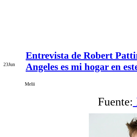
Entrevista de Robert Patt
Angeles es mi hogar en es
23
Jun
Melii
Fuente: