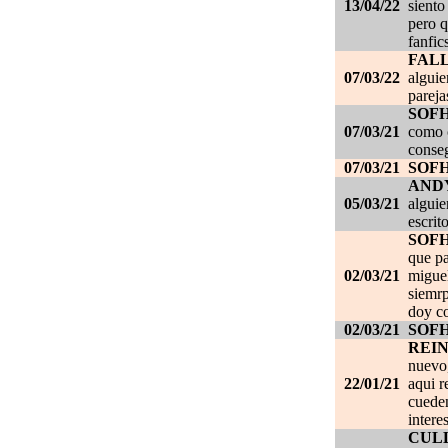
13/04/22
siento
pero q
fanfic
FAL
07/03/22
alguie
pareja
SOF
07/03/21
como c
conseg
07/03/21
SOF
AND
05/03/21
alguie
escrit
SOF
que pa
02/03/21
migue
siemrp
doy co
02/03/21
SOF
REI
nuevo,
22/01/21
aqui r
cueden
intere
CUL