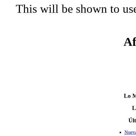
This will be shown to use
Af
Lo
M
Úl
Nueva