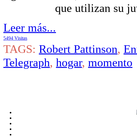
que utilizan su j
Leer más...
5494 Visitas
TAGS:
Robert Pattinson
,
En
Telegraph
,
hogar
,
momento