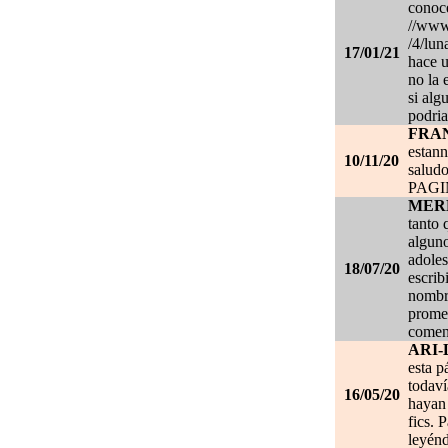
conoce
//www.
/4/lun
17/01/21
hace u
no la 
si alg
podria
FRA
estan
10/11/20
salud
PAG
MER
tanto 
alguno
adoles
18/07/20
escrib
nombre
promet
coment
ARI-
esta p
todaví
16/05/20
hayan 
fics. 
leyénd