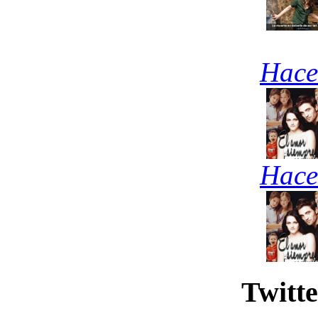
Hace
Hace
Twitte